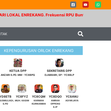
L ENREKANG. Frekuensi RPU Buntu Bolong. Tx 145.350 M
NTAK
KEPENGURUSAN ORLOK ENREKANG
KETUA DPP
SEKRETARIS DPP
ANZARI S.PD. MM - YC8BPQ
DJABBARI, SP - YC8BLP
YD8ETB
YC8FYZ
YC8CQM
YC8DQO
YC8AWJ
USMULIADI,
MUH. KASIM
KARMAN
AMRAN
ADIWIJAYA
S.PD
KURNIAWAN
OPPENG
S.IP