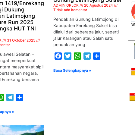
m 1419/Enrekang
ABD.WAHID ARSYAD, SH
ADMIN ORLOK
20 Agustus 2024
gi Dukung
Tidak ada komentar
YB8EV
an Latimojong
Pendakian Gunung Latimojong di
ure Run 2025
KETUA ORARI LOKAL ENREKANG
W
Kabupaten Enrekang Sulsel bisa
ngka HUT TNI
dilalui dari beberapa jalur, seperti
jalur Karangan atau Salah satu
K
31 Oktober 2025
pendakian yang
mentar
ulawesi Selatan –
Facebook
Twitter
WhatsApp
Telegram
Share
ngat memperkuat
ntara masyarakat sipil
Baca Selengkapnya »
pertahanan negara,
l Enrekang bersama
ook
itter
WhatsApp
Telegram
Share
kapnya »