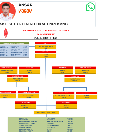
ANSAR
ANWA
YB8BV
YD8
AKIL KETUA ORARI LOKAL ENREKANG
KABID ORGANISA