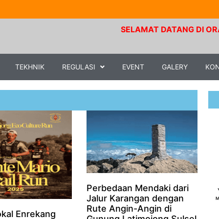
SELAMAT DATANG DI ORARI LOKA
TEKHNIK
REGULASI
EVENT
GALERY
KO
Perbedaan Mendaki dari
Jalur Karangan dengan
M
Rute Angin-Angin di
kal Enrekang
Gunung Latimojong Sulsel