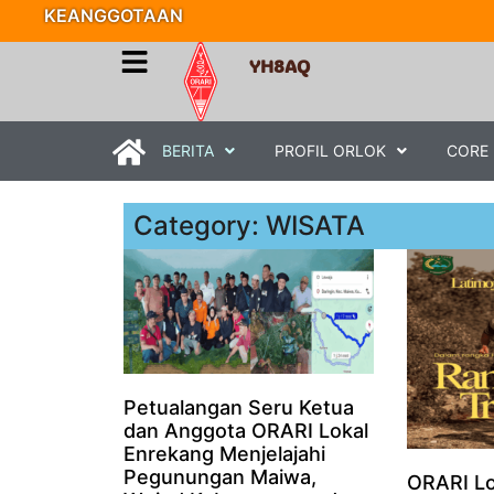
KEANGGOTAAN
YH8AQ
BERITA
PROFIL ORLOK
CORE
Category: WISATA
Petualangan Seru Ketua
dan Anggota ORARI Lokal
Enrekang Menjelajahi
Pegunungan Maiwa,
ORARI Lo