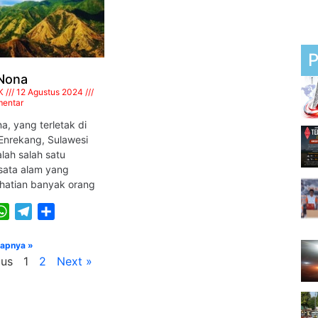
Nona
K
12 Agustus 2024
mentar
, yang terletak di
Enrekang, Sulawesi
lah salah satu
isata alam yang
hatian banyak orang
ook
itter
WhatsApp
Telegram
Share
kapnya »
ous
1
2
Next »