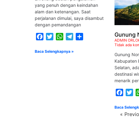
yang penuh dengan keindahan
alam dan ketenangan. Saat
perjalanan dimulai, saya disambut
dengan pemandangan
Gunung 
Facebook
Twitter
WhatsApp
Telegram
Share
ADMIN ORLO
Tidak ada ko
Baca Selengkapnya »
Gunung Nona
Kabupaten 
Selatan, ada
destinasi w
menarik per
Faceb
Tw
Baca Seleng
« Previ