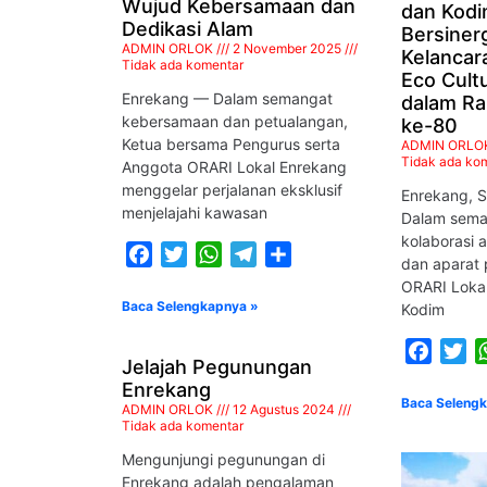
Wujud Kebersamaan dan
dan Kodi
M. ANDIS
Dedikasi Alam
Bersiner
YD8CPS
ADMIN ORLOK
2 November 2025
Kelancar
Tidak ada komentar
Eco Cult
STAF KHUSUS
Enrekang — Dalam semangat
dalam Ra
kebersamaan dan petualangan,
ke-80
Ketua bersama Pengurus serta
ADMIN ORLO
Tidak ada ko
Anggota ORARI Lokal Enrekang
menggelar perjalanan eksklusif
Enrekang, S
menjelajahi kawasan
Dalam sema
kolaborasi a
Facebook
Twitter
WhatsApp
Telegram
Share
dan aparat 
ORARI Loka
Baca Selengkapnya »
Kodim
Faceb
Tw
Jelajah Pegunungan
Enrekang
Baca Seleng
ADMIN ORLOK
12 Agustus 2024
Tidak ada komentar
Mengunjungi pegunungan di
Enrekang adalah pengalaman