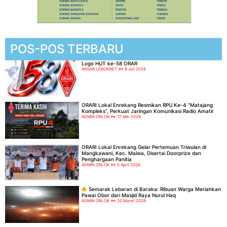
POS-POS TERBARU
Logo HUT ke-58 ORAR
ANSAR LEBOKNET
9 Juli 2026
ORARI Lokal Enrekang Resmikan RPU Ke-4 “Matajang
Kompleks”, Perkuat Jaringan Komunikasi Radio Amatir
ADMIN ORLOK
17 Mei 2026
ORARI Lokal Enrekang Gelar Pertemuan Triwulan di
Mangkawani, Kec. Maiwa, Disertai Doorprize dan
Penghargaan Panitia
ADMIN ORLOK
5 April 2026
Semarak Lebaran di Baraka: Ribuan Warga Meriahkan
Pawai Obor dari Masjid Raya Nurul Haq
ADMIN ORLOK
20 Maret 2026