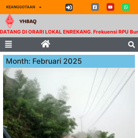
KEANGGOTAAN
YH8AQ
 DI ORARI LOKAL ENREKANG. Frekuensi RPU Buntu Bolon
Month: Februari 2025