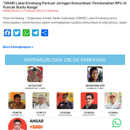
“ORARI Lokal Enrekang Perkuat Jaringan Komunikasi: Pembenahan RPU di
Puncak Buntu Ranga”
ADMIN ORLOK
17 Februari 2025
2 Komentar
Orlok Enrekang – Organisasi Amatir Radio Indonesia (ORARI) Lokal Enrekang terus
menunjukkan komitmennya dalam meningkatkan kualitas komunikasi di wilayahnya. Salah
Facebook
Twitter
WhatsApp
Telegram
Share
Baca Selengkapnya »
KEPENGURUSAN ORLOK ENREKANG
KETUA DPP
SEKRETARIS DPP
ANZARI S.PD. MM - YC8BPQ
DJABBARI, SP - YC8BLP
YD8ETB
YC8FYZ
YC8CQM
YC8DQO
YC8AWJ
MUSMULIADI, S.PD
MUH. KASIM
KARMAN KURNIAWAN
AMRAN OPPENG S.IP
ADIWIJAYA
ANSAR
YB8BV