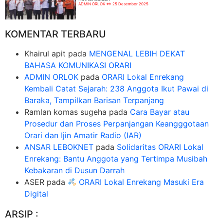
ADMIN ORLOK
25 Desember 2025
KOMENTAR TERBARU
Khairul apit
pada
MENGENAL LEBIH DEKAT
BAHASA KOMUNIKASI ORARI
ADMIN ORLOK
pada
ORARI Lokal Enrekang
Kembali Catat Sejarah: 238 Anggota Ikut Pawai di
Baraka, Tampilkan Barisan Terpanjang
Ramlan komas sugeha
pada
Cara Bayar atau
Prosedur dan Proses Perpanjangan Keangggotaan
Orari dan Ijin Amatir Radio (IAR)
ANSAR LEBOKNET
pada
Solidaritas ORARI Lokal
Enrekang: Bantu Anggota yang Tertimpa Musibah
Kebakaran di Dusun Darrah
ASER
pada
ORARI Lokal Enrekang Masuki Era
Digital
ARSIP :