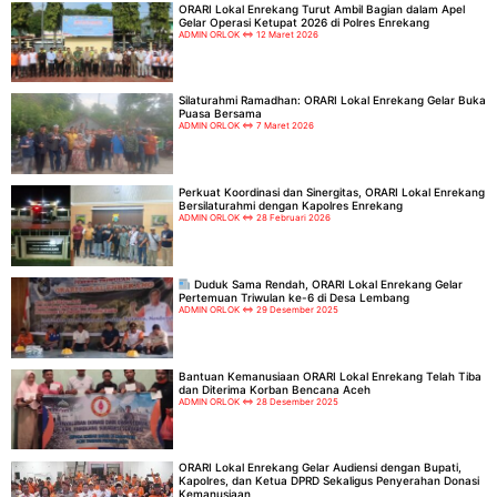
ORARI Lokal Enrekang Turut Ambil Bagian dalam Apel
Gelar Operasi Ketupat 2026 di Polres Enrekang
ADMIN ORLOK
12 Maret 2026
Silaturahmi Ramadhan: ORARI Lokal Enrekang Gelar Buka
Puasa Bersama
ADMIN ORLOK
7 Maret 2026
Perkuat Koordinasi dan Sinergitas, ORARI Lokal Enrekang
Bersilaturahmi dengan Kapolres Enrekang
ADMIN ORLOK
28 Februari 2026
Duduk Sama Rendah, ORARI Lokal Enrekang Gelar
Pertemuan Triwulan ke-6 di Desa Lembang
ADMIN ORLOK
29 Desember 2025
Bantuan Kemanusiaan ORARI Lokal Enrekang Telah Tiba
dan Diterima Korban Bencana Aceh
ADMIN ORLOK
28 Desember 2025
ORARI Lokal Enrekang Gelar Audiensi dengan Bupati,
Kapolres, dan Ketua DPRD Sekaligus Penyerahan Donasi
Kemanusiaan