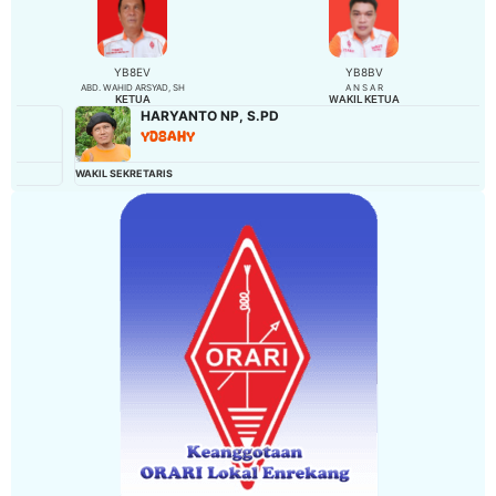
YB8EV
YB8BV
ABD. WAHID ARSYAD, SH
A N S A R
KETUA
WAKIL KETUA
HARYANTO NP, S.PD
YD8AHY
WAKIL SEKRETARIS