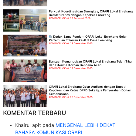
Perkuat Koordinasi dan Sinergitas, ORARI Lokal Enrekang
Bersilaturahmi dengan Kapolres Enrekang
ADMIN ORLOK
28 Februari 2026
Duduk Sama Rendah, ORARI Lokal Enrekang Gelar
Pertemuan Triwulan ke-6 di Desa Lembang
ADMIN ORLOK
29 Desember 2025
Bantuan Kemanusiaan ORARI Lokal Enrekang Telah Tiba
dan Diterima Korban Bencana Aceh
ADMIN ORLOK
28 Desember 2025
ORARI Lokal Enrekang Gelar Audiensi dengan Bupati,
Kapolres, dan Ketua DPRD Sekaligus Penyerahan Donasi
Kemanusiaan
ADMIN ORLOK
25 Desember 2025
KOMENTAR TERBARU
Khairul apit
pada
MENGENAL LEBIH DEKAT
BAHASA KOMUNIKASI ORARI