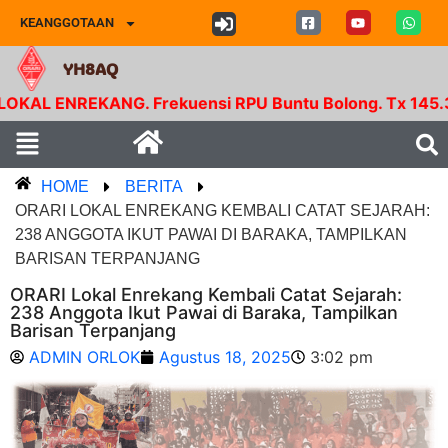
KEANGGOTAAN
YH8AQ
NREKANG. Frekuensi RPU Buntu Bolong. Tx 145.350 Mhz 
HOME
BERITA
ORARI LOKAL ENREKANG KEMBALI CATAT SEJARAH:
238 ANGGOTA IKUT PAWAI DI BARAKA, TAMPILKAN
BARISAN TERPANJANG
ORARI Lokal Enrekang Kembali Catat Sejarah:
238 Anggota Ikut Pawai di Baraka, Tampilkan
Barisan Terpanjang
ADMIN ORLOK
Agustus 18, 2025
3:02 pm