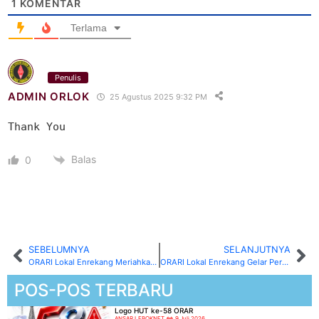
1
KOMENTAR
Terlama
Penulis
ADMIN ORLOK
25 Agustus 2025 9:32 PM
Balas
0
SEBELUMNYA
SELANJUTNYA
ORARI Lokal Enrekang Meriahkan Pawai HUT RI ke-80 di Anggeraja, Bagikan Doorprize 2 Unit HT
ORARI Lokal Enrekang Gelar Pertemuan Triwulan di Lombon: Merajut Kebersamaan dan Menyongsong Era Digitalisasi Amatir Radio
POS-POS TERBARU
Logo HUT ke-58 ORAR
ANSAR LEBOKNET
9 Juli 2026