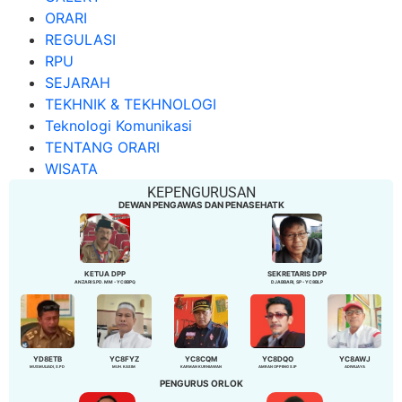
ORARI
REGULASI
RPU
SEJARAH
TEKHNIK & TEKHNOLOGI
Teknologi Komunikasi
TENTANG ORARI
WISATA
KEPENGURUSAN
DEWAN PENGAWAS DAN PENASEHATK
KETUA DPP
SEKRETARIS DPP
ANZARI S.PD. MM - YC8BPQ
DJABBARI, SP - YC8BLP
YD8ETB
YC8FYZ
YC8CQM
YC8DQO
YC8AWJ
MUSMULIADI, S.PD
MUH. KASIM
KARMAN KURNIAWAN
AMRAN OPPENG S.IP
ADIWIJAYA
PENGURUS ORLOK