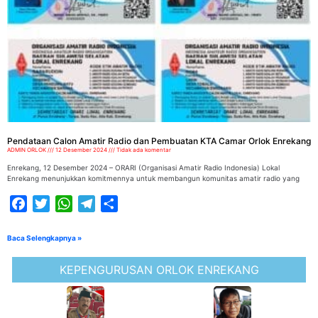
Pendataan Calon Amatir Radio dan Pembuatan KTA Camar Orlok Enrekang
ADMIN ORLOK
12 Desember 2024
Tidak ada komentar
Enrekang, 12 Desember 2024 – ORARI (Organisasi Amatir Radio Indonesia) Lokal
Enrekang menunjukkan komitmennya untuk membangun komunitas amatir radio yang
Facebook
Twitter
WhatsApp
Telegram
Share
Baca Selengkapnya »
KEPENGURUSAN ORLOK ENREKANG