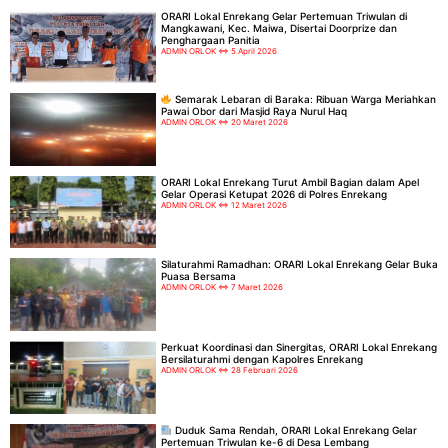
ORARI Lokal Enrekang Gelar Pertemuan Triwulan di
Mangkawani, Kec. Maiwa, Disertai Doorprize dan
Penghargaan Panitia
ADMIN ORLOK
5 April 2026
Semarak Lebaran di Baraka: Ribuan Warga Meriahkan
Pawai Obor dari Masjid Raya Nurul Haq
ADMIN ORLOK
20 Maret 2026
ORARI Lokal Enrekang Turut Ambil Bagian dalam Apel
Gelar Operasi Ketupat 2026 di Polres Enrekang
ADMIN ORLOK
12 Maret 2026
Silaturahmi Ramadhan: ORARI Lokal Enrekang Gelar Buka
Puasa Bersama
ADMIN ORLOK
7 Maret 2026
Perkuat Koordinasi dan Sinergitas, ORARI Lokal Enrekang
Bersilaturahmi dengan Kapolres Enrekang
ADMIN ORLOK
28 Februari 2026
Duduk Sama Rendah, ORARI Lokal Enrekang Gelar
Pertemuan Triwulan ke-6 di Desa Lembang