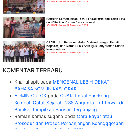
ADMIN ORLOK
29 Desember 2025
Bantuan Kemanusiaan ORARI Lokal Enrekang Telah Tiba
dan Diterima Korban Bencana Aceh
ADMIN ORLOK
28 Desember 2025
ORARI Lokal Enrekang Gelar Audiensi dengan Bupati,
Kapolres, dan Ketua DPRD Sekaligus Penyerahan Donasi
Kemanusiaan
ADMIN ORLOK
25 Desember 2025
KOMENTAR TERBARU
Khairul apit
pada
MENGENAL LEBIH DEKAT
BAHASA KOMUNIKASI ORARI
ADMIN ORLOK
pada
ORARI Lokal Enrekang
Kembali Catat Sejarah: 238 Anggota Ikut Pawai di
Baraka, Tampilkan Barisan Terpanjang
Ramlan komas sugeha
pada
Cara Bayar atau
Prosedur dan Proses Perpanjangan Keangggotaan