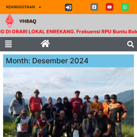
KEANGGOTAAN
YH8AQ
RARI LOKAL ENREKANG. Frekuensi RPU Buntu Bolong. Tx 
Month: Desember 2024