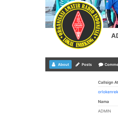
A
About
Posts
Comme
Callsign 
orlokenre
Nama
ADMIN