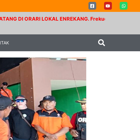
 DI ORARI LOKAL ENREKANG. Frekuensi RPU Buntu Bolong
NTAK