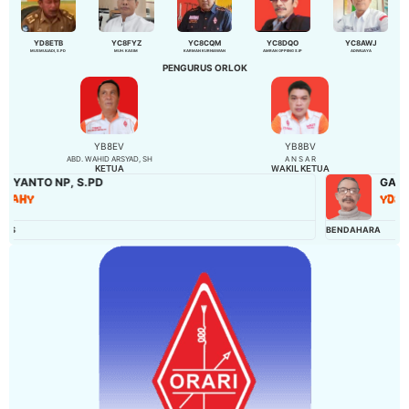
YD8ETB
YC8FYZ
YC8CQM
YC8DQO
YC8AWJ
MUSMULIADI, S.PD
MUH. KASIM
KARMAN KURNIAWAN
AMRAN OPPENG S.IP
ADIWIJAYA
PENGURUS ORLOK
YB8EV
YB8BV
ABD. WAHID ARSYAD, SH
A N S A R
KETUA
WAKIL KETUA
GASALI
YD8EJP
BENDAHARA