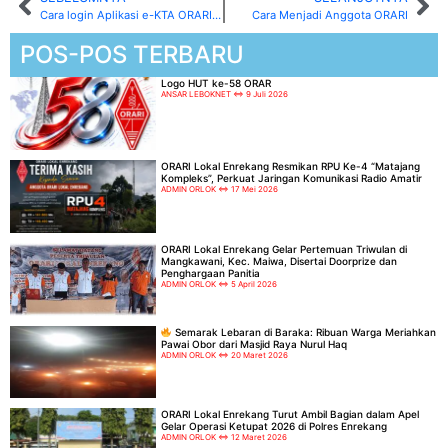
Cara login Aplikasi e-KTA ORARI terbaru
Cara Menjadi Anggota ORARI
POS-POS TERBARU
Logo HUT ke-58 ORAR
ANSAR LEBOKNET
9 Juli 2026
ORARI Lokal Enrekang Resmikan RPU Ke-4 “Matajang
Kompleks”, Perkuat Jaringan Komunikasi Radio Amatir
ADMIN ORLOK
17 Mei 2026
ORARI Lokal Enrekang Gelar Pertemuan Triwulan di
Mangkawani, Kec. Maiwa, Disertai Doorprize dan
Penghargaan Panitia
ADMIN ORLOK
5 April 2026
Semarak Lebaran di Baraka: Ribuan Warga Meriahkan
Pawai Obor dari Masjid Raya Nurul Haq
ADMIN ORLOK
20 Maret 2026
ORARI Lokal Enrekang Turut Ambil Bagian dalam Apel
Gelar Operasi Ketupat 2026 di Polres Enrekang
ADMIN ORLOK
12 Maret 2026