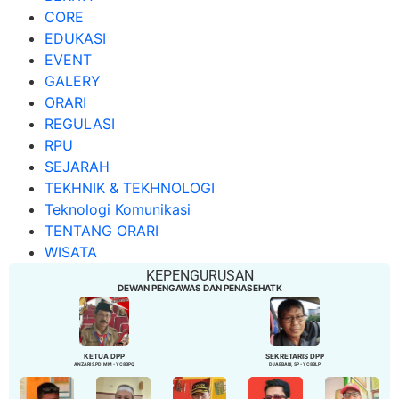
CORE
EDUKASI
EVENT
GALERY
ORARI
REGULASI
RPU
SEJARAH
TEKHNIK & TEKHNOLOGI
Teknologi Komunikasi
TENTANG ORARI
WISATA
KEPENGURUSAN
DEWAN PENGAWAS DAN PENASEHATK
KETUA DPP
SEKRETARIS DPP
ANZARI S.PD. MM - YC8BPQ
DJABBARI, SP - YC8BLP