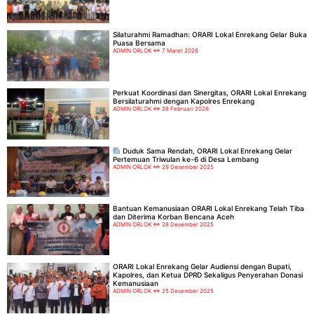
Silaturahmi Ramadhan: ORARI Lokal Enrekang Gelar Buka
Puasa Bersama
ADMIN ORLOK
7 Maret 2026
Perkuat Koordinasi dan Sinergitas, ORARI Lokal Enrekang
Bersilaturahmi dengan Kapolres Enrekang
ADMIN ORLOK
28 Februari 2026
Duduk Sama Rendah, ORARI Lokal Enrekang Gelar
Pertemuan Triwulan ke-6 di Desa Lembang
ADMIN ORLOK
29 Desember 2025
Bantuan Kemanusiaan ORARI Lokal Enrekang Telah Tiba
dan Diterima Korban Bencana Aceh
ADMIN ORLOK
28 Desember 2025
ORARI Lokal Enrekang Gelar Audiensi dengan Bupati,
Kapolres, dan Ketua DPRD Sekaligus Penyerahan Donasi
Kemanusiaan
ADMIN ORLOK
25 Desember 2025