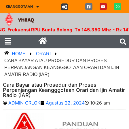
KEANGGOTAAN
YH8AQ
 RPU Buntu Bolong. Tx 145.350 Mhz - Rx 147.950 Mhz. 
HOME
ORARI
CARA BAYAR ATAU PROSEDUR DAN PROSES
PERPANJANGAN KEANGGGOTAAN ORARI DAN IJIN
AMATIR RADIO (IAR)
Cara Bayar atau Prosedur dan Proses
Perpanjangan Keangggotaan Orari dan Ijin Amatir
Radio (IAR)
ADMIN ORLOK
Agustus 22, 2024
10:26 am