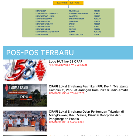
POS-POS TERBARU
Logo HUT ke-58 ORAR
ANSAR LEBOKNET
9 Juli 2026
ORARI Lokal Enrekang Resmikan RPU Ke-4 “Matajang
Kompleks”, Perkuat Jaringan Komunikasi Radio Amatir
ADMIN ORLOK
17 Mei 2026
ORARI Lokal Enrekang Gelar Pertemuan Triwulan di
Mangkawani, Kec. Maiwa, Disertai Doorprize dan
Penghargaan Panitia
ADMIN ORLOK
5 April 2026