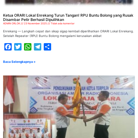
Ketua ORARI Lokal Enrekang Turun Tangan! RPU Buntu Bolong yang Rusak
Disambar Petir Berhasil Dipulihkan
ADMIN ORLOK
23 November 2025
Tidak ada komentar
Enrekang — Langkah cepat dan sikap sigap kembali diperlihatkan ORARI Lokal Enrekang.
Setelah Repeater (RPU) Buntu Bolong mengalami kerusakan akibat
Facebook
Twitter
WhatsApp
Telegram
Share
Baca Selengkapnya »