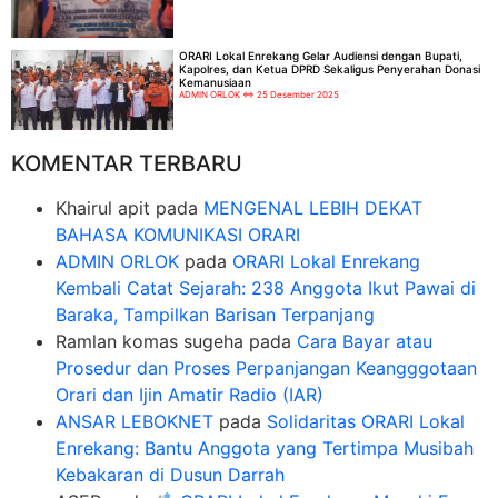
ORARI Lokal Enrekang Gelar Audiensi dengan Bupati,
Kapolres, dan Ketua DPRD Sekaligus Penyerahan Donasi
Kemanusiaan
ADMIN ORLOK
25 Desember 2025
KOMENTAR TERBARU
Khairul apit
pada
MENGENAL LEBIH DEKAT
BAHASA KOMUNIKASI ORARI
ADMIN ORLOK
pada
ORARI Lokal Enrekang
Kembali Catat Sejarah: 238 Anggota Ikut Pawai di
Baraka, Tampilkan Barisan Terpanjang
Ramlan komas sugeha
pada
Cara Bayar atau
Prosedur dan Proses Perpanjangan Keangggotaan
Orari dan Ijin Amatir Radio (IAR)
ANSAR LEBOKNET
pada
Solidaritas ORARI Lokal
Enrekang: Bantu Anggota yang Tertimpa Musibah
Kebakaran di Dusun Darrah