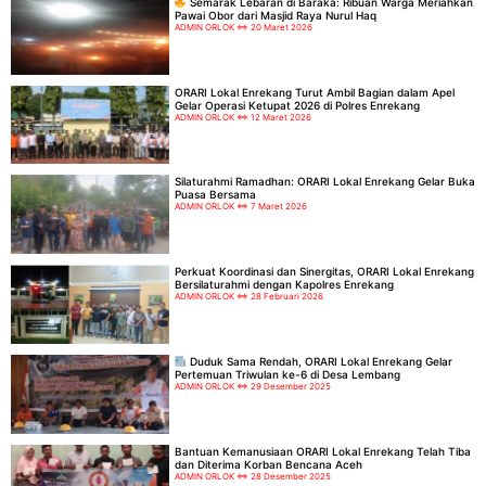
Semarak Lebaran di Baraka: Ribuan Warga Meriahkan
Pawai Obor dari Masjid Raya Nurul Haq
ADMIN ORLOK
20 Maret 2026
ORARI Lokal Enrekang Turut Ambil Bagian dalam Apel
Gelar Operasi Ketupat 2026 di Polres Enrekang
ADMIN ORLOK
12 Maret 2026
Silaturahmi Ramadhan: ORARI Lokal Enrekang Gelar Buka
Puasa Bersama
ADMIN ORLOK
7 Maret 2026
Perkuat Koordinasi dan Sinergitas, ORARI Lokal Enrekang
Bersilaturahmi dengan Kapolres Enrekang
ADMIN ORLOK
28 Februari 2026
Duduk Sama Rendah, ORARI Lokal Enrekang Gelar
Pertemuan Triwulan ke-6 di Desa Lembang
ADMIN ORLOK
29 Desember 2025
Bantuan Kemanusiaan ORARI Lokal Enrekang Telah Tiba
dan Diterima Korban Bencana Aceh
ADMIN ORLOK
28 Desember 2025