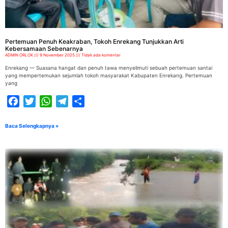
Pertemuan Penuh Keakraban, Tokoh Enrekang Tunjukkan Arti
Kebersamaan Sebenarnya
ADMIN ORLOK
9 November 2025
Tidak ada komentar
Enrekang — Suasana hangat dan penuh tawa menyelimuti sebuah pertemuan santai
yang mempertemukan sejumlah tokoh masyarakat Kabupaten Enrekang. Pertemuan
yang
Facebook
Twitter
WhatsApp
Telegram
Share
Baca Selengkapnya »