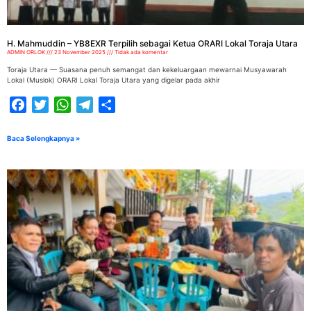
H. Mahmuddin – YB8EXR Terpilih sebagai Ketua ORARI Lokal Toraja Utara
ADMIN ORLOK
23 November 2025
Tidak ada komentar
Toraja Utara — Suasana penuh semangat dan kekeluargaan mewarnai Musyawarah
Lokal (Muslok) ORARI Lokal Toraja Utara yang digelar pada akhir
Facebook
Twitter
WhatsApp
Telegram
Share
Baca Selengkapnya »