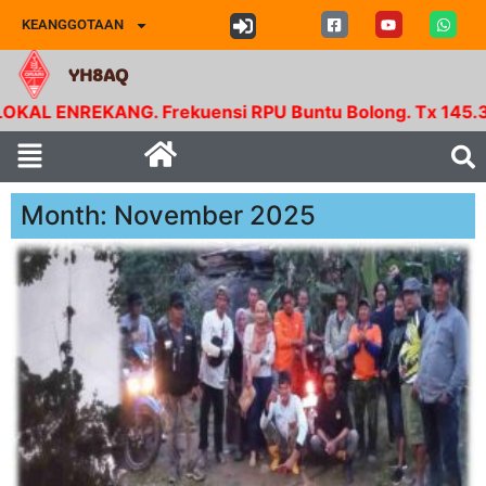
KEANGGOTAAN
YH8AQ
EKANG. Frekuensi RPU Buntu Bolong. Tx 145.350 Mhz -
Month: November 2025