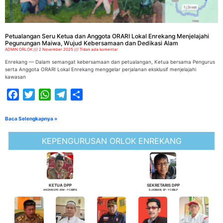
Petualangan Seru Ketua dan Anggota ORARI Lokal Enrekang Menjelajahi
Pegunungan Maiwa, Wujud Kebersamaan dan Dedikasi Alam
ADMIN ORLOK
2 November 2025
Tidak ada komentar
Enrekang — Dalam semangat kebersamaan dan petualangan, Ketua bersama Pengurus
serta Anggota ORARI Lokal Enrekang menggelar perjalanan eksklusif menjelajahi
kawasan
Facebook
Twitter
WhatsApp
Telegram
Share
Baca Selengkapnya »
KEPENGURUSAN ORLOK ENREKANG
KETUA DPP
SEKRETARIS DPP
ANZARI S.PD. MM - YC8BPQ
DJABBARI, SP - YC8BLP