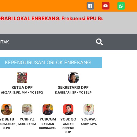
KAL ENREKANG. Frekuensi RPU Buntu Bolong. Tx 145.350
NTAK
KEPENGURUSAN ORLOK ENREKANG
KETUA DPP
SEKRETARIS DPP
ANZARI S.PD. MM - YC8BPQ
DJABBARI, SP - YC8BLP
YD8ETB
YC8FYZ
YC8CQM
YC8DQO
YC8AWJ
USMULIADI,
MUH. KASIM
KARMAN
AMRAN
ADIWIJAYA
S.PD
KURNIAWAN
OPPENG
S.IP