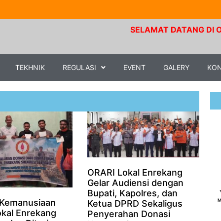
SELAMAT DATANG DI ORARI LO
TEKHNIK
REGULASI
EVENT
GALERY
KO
ORARI Lokal Enrekang
Gelar Audiensi dengan
Bupati, Kapolres, dan
M
 Kemanusiaan
Ketua DPRD Sekaligus
kal Enrekang
Penyerahan Donasi