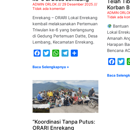
Telah Ti
ADMIN ORLOK
29 Desember 2025
M. ANDIS
Korban 
Tidak ada komentar
YD8CPS
ADMIN ORLO
Tidak ada ko
Enrekang – ORARI Lokal Enrekang
kembali melaksanakan Pertemuan
STAF KHUSUS
Bantuan 
Triwulan ke-6 yang berlangsung
Lokal Enrek
di Gedung Pertemuan Datte, Desa
Amanah Ang
Lembang, Kecamatan Enrekang.
Harapan Ba
Bencana A
Facebook
Twitter
WhatsApp
Telegram
Share
Faceb
Tw
Baca Selengkapnya »
Baca Seleng
“Koordinasi Tanpa Putus:
ORARI Enrekang