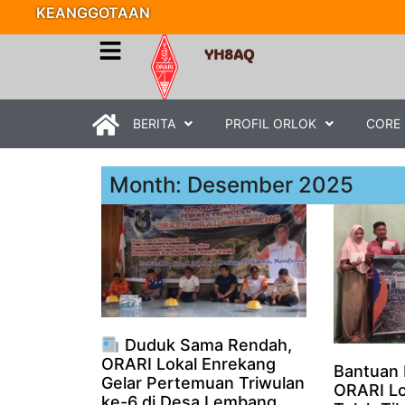
KEANGGOTAAN
YH8AQ
BERITA
PROFIL ORLOK
CORE
Month: Desember 2025
Duduk Sama Rendah,
ORARI Lokal Enrekang
Bantuan
Gelar Pertemuan Triwulan
ORARI Lo
ke-6 di Desa Lembang