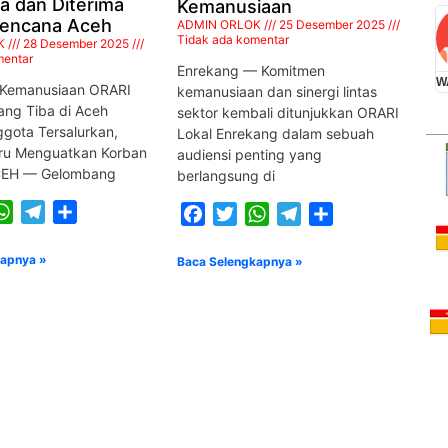
ba dan Diterima
Kemanusiaan
ABD.WAHID ARSYAD, SH
Bencana Aceh
ADMIN ORLOK
25 Desember 2025
YB8EV
Tidak ada komentar
K
28 Desember 2025
mentar
Enrekang — Komitmen
KETUA ORARI LOKAL ENREKANG
W
Kemanusiaan ORARI
kemanusiaan dan sinergi lintas
ang Tiba di Aceh
sektor kembali ditunjukkan ORARI
gota Tersalurkan,
Lokal Enrekang dalam sebuah
ru Menguatkan Korban
audiensi penting yang
CEH — Gelombang
berlangsung di
ook
itter
WhatsApp
Telegram
Share
Facebook
Twitter
WhatsApp
Telegram
Share
kapnya »
Baca Selengkapnya »