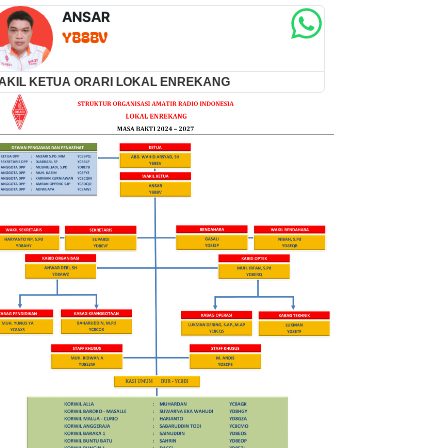
ANSAR
ANWA
YB8BV
YD8
AKIL KETUA ORARI LOKAL ENREKANG
KABID ORGANISA