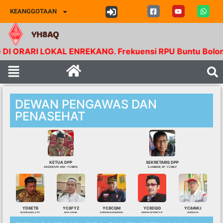
KEANGGOTAAN
YH8AQ
ORARI LOKAL ENREKANG. Frekuensi RPU Buntu Bolong. T
DEWAN PENGAWAS DAN
PENASEHAT
KETUA DPP
SEKRETARIS DPP
ANZARI S.PD. MM - YC8BPQ
DJABBARI, SP - YC8BLP
YD8ETB
YC8FYZ
YC8CQM
YC8DQO
YC8AWJ
MUSMULIADI, S.PD
MUH. KASIM
KARMAN KURNIAWAN
AMRAN OPPENG S.IP
ADIWIJAYA