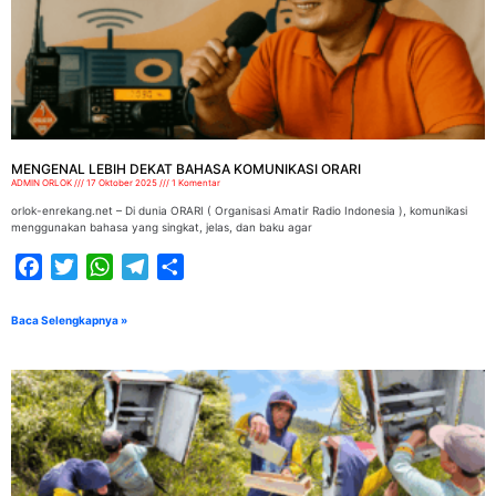
MENGENAL LEBIH DEKAT BAHASA KOMUNIKASI ORARI
ADMIN ORLOK
17 Oktober 2025
1 Komentar
orlok-enrekang.net – Di dunia ORARI ( Organisasi Amatir Radio Indonesia ), komunikasi
menggunakan bahasa yang singkat, jelas, dan baku agar
Facebook
Twitter
WhatsApp
Telegram
Share
Baca Selengkapnya »