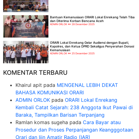
Bantuan Kemanusiaan ORARI Lokal Enrekang Telah Tiba
dan Diterima Korban Bencana Aceh
ADMIN ORLOK
28 Desember 2025
ORARI Lokal Enrekang Gelar Audiensi dengan Bupati,
Kapolres, dan Ketua DPRD Sekaligus Penyerahan Donasi
Kemanusiaan
ADMIN ORLOK
25 Desember 2025
KOMENTAR TERBARU
Khairul apit
pada
MENGENAL LEBIH DEKAT
BAHASA KOMUNIKASI ORARI
ADMIN ORLOK
pada
ORARI Lokal Enrekang
Kembali Catat Sejarah: 238 Anggota Ikut Pawai di
Baraka, Tampilkan Barisan Terpanjang
Ramlan komas sugeha
pada
Cara Bayar atau
Prosedur dan Proses Perpanjangan Keangggotaan
Orari dan Ijin Amatir Radio (IAR)