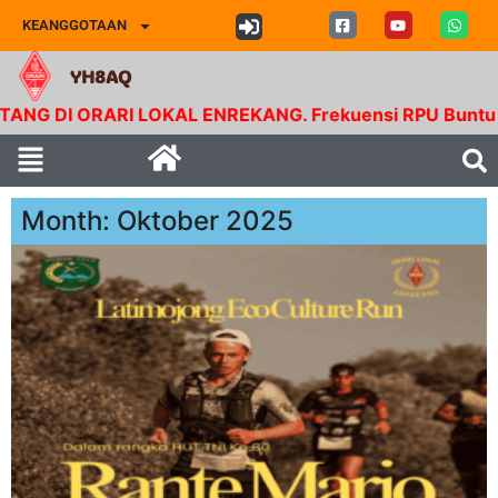
KEANGGOTAAN
YH8AQ
 ORARI LOKAL ENREKANG. Frekuensi RPU Buntu Bolong. T
Month: Oktober 2025