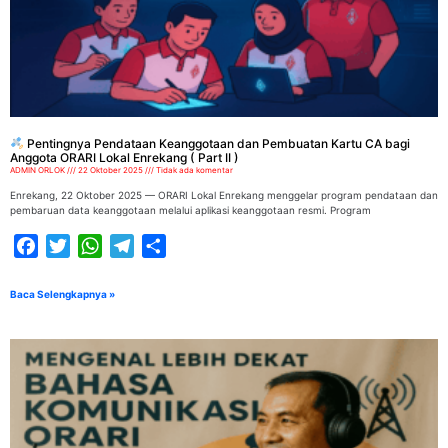
Pentingnya Pendataan Keanggotaan dan Pembuatan Kartu CA bagi
Anggota ORARI Lokal Enrekang ( Part II )
ADMIN ORLOK
22 Oktober 2025
Tidak ada komentar
Enrekang, 22 Oktober 2025 — ORARI Lokal Enrekang menggelar program pendataan dan
pembaruan data keanggotaan melalui aplikasi keanggotaan resmi. Program
Facebook
Twitter
WhatsApp
Telegram
Share
Baca Selengkapnya »