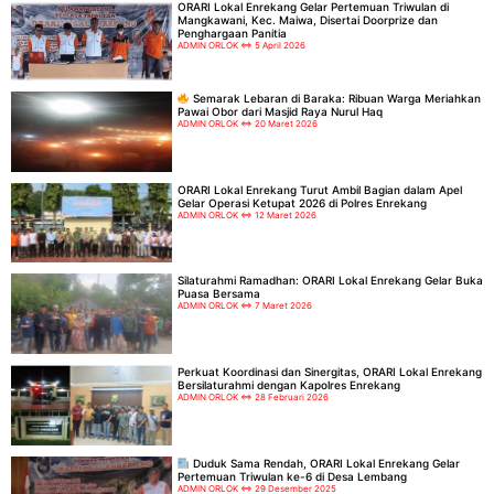
ORARI Lokal Enrekang Gelar Pertemuan Triwulan di
Mangkawani, Kec. Maiwa, Disertai Doorprize dan
Penghargaan Panitia
ADMIN ORLOK
5 April 2026
Semarak Lebaran di Baraka: Ribuan Warga Meriahkan
Pawai Obor dari Masjid Raya Nurul Haq
ADMIN ORLOK
20 Maret 2026
ORARI Lokal Enrekang Turut Ambil Bagian dalam Apel
Gelar Operasi Ketupat 2026 di Polres Enrekang
ADMIN ORLOK
12 Maret 2026
Silaturahmi Ramadhan: ORARI Lokal Enrekang Gelar Buka
Puasa Bersama
ADMIN ORLOK
7 Maret 2026
Perkuat Koordinasi dan Sinergitas, ORARI Lokal Enrekang
Bersilaturahmi dengan Kapolres Enrekang
ADMIN ORLOK
28 Februari 2026
Duduk Sama Rendah, ORARI Lokal Enrekang Gelar
Pertemuan Triwulan ke-6 di Desa Lembang
ADMIN ORLOK
29 Desember 2025