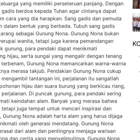
keluarga yang memiliki perseteruan panjang. Dengan
g gadis berdoa kepada Tuhan agar cintanya dapat
lam cara yang dia harapkan. Sang gadis dan pemuda
un dalam bentuk yang berbeda. Tubuh sang gadis
ekarang sebagai Gunung Nona. Gunung Nona bukan
erupai wanita, tetapi juga karena pemandangan
K
ak gunung, para pendaki dapat menikmati
 hijau, serta sungai yang mengalir dengan tenang
tau terbenam, Gunung Nona memancarkan warna-warna
tnya merasa takjub. Pendakian Gunung Nona cukup
engambil tantangan ini, perjalanan itu sangatlah
pepohonan hijau dan suara burung yang berkicau riang,
erjalanan. Di puncak gunung, para pendaki sering
kmati keindahan alam. Banyak yang merasa bahwa
etapi juga tempat untuk mencari inspirasi dan
, Gunung Nona adalah harta alam yang harus dijaga
dinikmati oleh generasi mendatang. Gunung Nona
erasal dari alam dan pentingnya menjaga warisan
ona dan cerita yang menyelimutinya, Gunung Nona