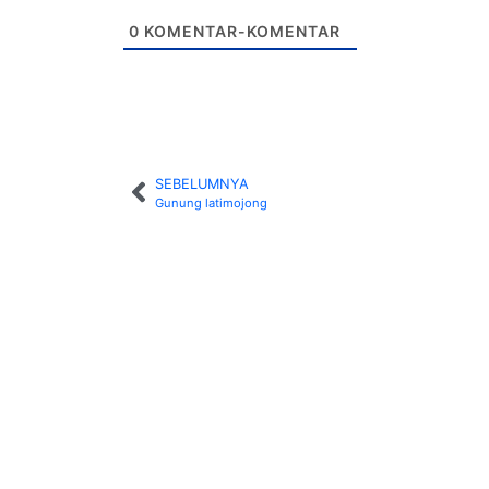
0
KOMENTAR-KOMENTAR
SEBELUMNYA
Gunung latimojong
MUH RIDWAN A
M. ANDIS
ANWAR 
YD8EZW
YD8CPS
YD8A