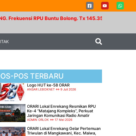
si RPU Buntu Bolong. Tx 145.350 Mhz - Rx 147.950 Mhz
NTAK
POS-POS TERBARU
Logo HUT ke-58 ORAR
ANSAR LEBOKNET
9 Juli 2026
ORARI Lokal Enrekang Resmikan RPU
Ke-4 “Matajang Kompleks”, Perkuat
Jaringan Komunikasi Radio Amatir
ADMIN ORLOK
17 Mei 2026
ORARI Lokal Enrekang Gelar Pertemuan
Triwulan di Mangkawani, Kec. Maiwa,