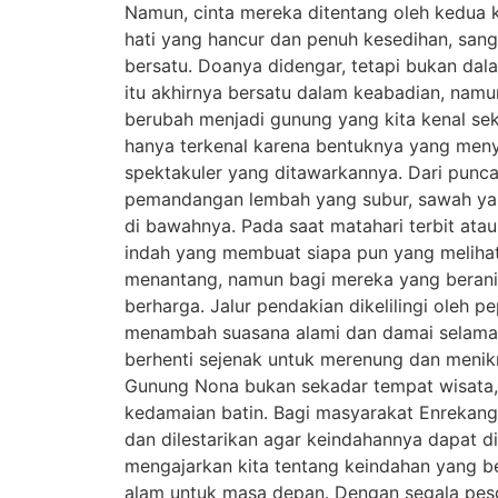
Namun, cinta mereka ditentang oleh kedua 
hati yang hancur dan penuh kesedihan, san
bersatu. Doanya didengar, tetapi bukan da
itu akhirnya bersatu dalam keabadian, nam
berubah menjadi gunung yang kita kenal s
hanya terkenal karena bentuknya yang meny
spektakuler yang ditawarkannya. Dari punc
pemandangan lembah yang subur, sawah yang
di bawahnya. Pada saat matahari terbit a
indah yang membuat siapa pun yang meliha
menantang, namun bagi mereka yang berani m
berharga. Jalur pendakian dikelilingi oleh 
menambah suasana alami dan damai selama p
berhenti sejenak untuk merenung dan meni
Gunung Nona bukan sekadar tempat wisata, t
kedamaian batin. Bagi masyarakat Enrekang
dan dilestarikan agar keindahannya dapat 
mengajarkan kita tentang keindahan yang b
alam untuk masa depan. Dengan segala pes