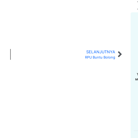
SELANJUTNYA
RPU Buntu Bolong
M
DERI, SH
MUHAMMAD IRFAN
SUPARDI
WZ
YD8ERQ
YD8EVF