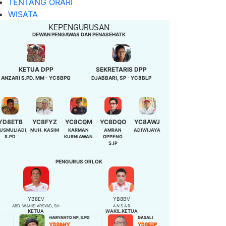
TENTANG ORARI
WISATA
KEPENGURUSAN
DEWAN PENGAWAS DAN PENASEHATK
KETUA DPP
SEKRETARIS DPP
ANZARI S.PD. MM - YC8BPQ
DJABBARI, SP - YC8BLP
YD8ETB
YC8FYZ
YC8CQM
YC8DQO
YC8AWJ
USMULIADI,
MUH. KASIM
KARMAN
AMRAN
ADIWIJAYA
S.PD
KURNIAWAN
OPPENG
S.IP
PENGURUS ORLOK
YB8EV
YB8BV
ABD. WAHID ARSYAD, SH
A N S A R
KETUA
WAKIL KETUA
HARYANTO NP, S.PD
GASALI
NIBAH,S.Pd
YD8AHY
YD8EJP
YD8EQB