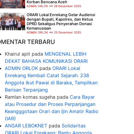
Korban Bencana Aceh
ADMIN ORLOK
28 Desember 2025
ORARI Lokal Enrekang Gelar Audiensi
dengan Bupati, Kapolres, dan Ketua
DPRD Sekaligus Penyerahan Donasi
Kemanusiaan
ADMIN ORLOK
25 Desember 2025
OMENTAR TERBARU
Khairul apit
pada
MENGENAL LEBIH
DEKAT BAHASA KOMUNIKASI ORARI
ADMIN ORLOK
pada
ORARI Lokal
Enrekang Kembali Catat Sejarah: 238
Anggota Ikut Pawai di Baraka, Tampilkan
Barisan Terpanjang
Ramlan komas sugeha
pada
Cara Bayar
atau Prosedur dan Proses Perpanjangan
Keangggotaan Orari dan Ijin Amatir Radio
(IAR)
ANSAR LEBOKNET
pada
Solidaritas
ORARI Lokal Enrekang: Bantu Anggota