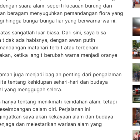
i dengan suara alam, seperti kicauan burung dan
at dan beragam menyuguhkan pemandangan flora yang
gi hingga bunga-bunga liar yang berwarna-warni.
s sangatlah luar biasa. Dari sini, saya bisa
 tidak ada habisnya, dengan awan putih
mandangan matahari terbit atau terbenam
kan, ketika langit berubah warna menjadi oranye
ramah juga menjadi bagian penting dari pengalaman
rita tentang kehidupan sehari-hari dan budaya
al yang menggugah selera.
 hanya tentang menikmati keindahan alam, tetapi
eimbangan dalam diri. Perjalanan ini
ingatkan saya akan kekayaan alam dan budaya
enjaga dan melestarikan warisan alam yang