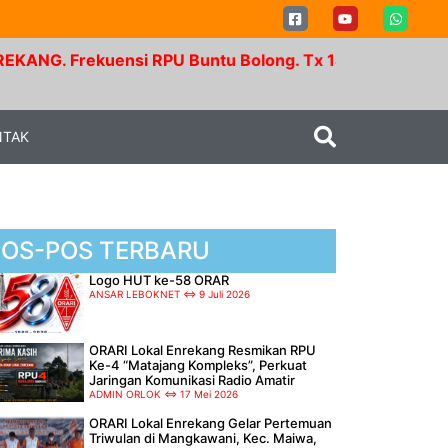
kuensi RPU Buntu Bolong. Tx 145.350 Mhz - Rx 147.95
NTAK
POS-POS TERBARU
Logo HUT ke-58 ORAR
ANSAR LEBOKNET
9 Juli 2026
ORARI Lokal Enrekang Resmikan RPU
Ke-4 “Matajang Kompleks”, Perkuat
Jaringan Komunikasi Radio Amatir
ADMIN ORLOK
17 Mei 2026
ORARI Lokal Enrekang Gelar Pertemuan
Triwulan di Mangkawani, Kec. Maiwa,