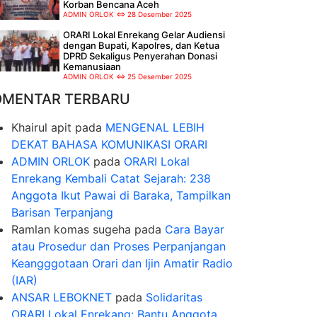
Korban Bencana Aceh
ADMIN ORLOK
28 Desember 2025
ORARI Lokal Enrekang Gelar Audiensi
dengan Bupati, Kapolres, dan Ketua
DPRD Sekaligus Penyerahan Donasi
Kemanusiaan
ADMIN ORLOK
25 Desember 2025
OMENTAR TERBARU
Khairul apit
pada
MENGENAL LEBIH
DEKAT BAHASA KOMUNIKASI ORARI
ADMIN ORLOK
pada
ORARI Lokal
Enrekang Kembali Catat Sejarah: 238
Anggota Ikut Pawai di Baraka, Tampilkan
Barisan Terpanjang
Ramlan komas sugeha
pada
Cara Bayar
atau Prosedur dan Proses Perpanjangan
Keangggotaan Orari dan Ijin Amatir Radio
(IAR)
ANSAR LEBOKNET
pada
Solidaritas
ORARI Lokal Enrekang: Bantu Anggota