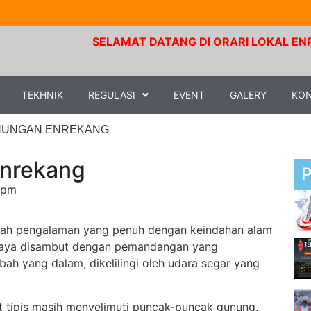
SELAMAT DATANG DI ORARI LOKAL ENREKANG. Fre
TEKHNIK
REGULASI
EVENT
GALERY
KO
NUNGAN ENREKANG
Enrekang
 pm
lah pengalaman yang penuh dengan keindahan alam
, saya disambut dengan pemandangan yang
bah yang dalam, dikelilingi oleh udara segar yang
ut tipis masih menyelimuti puncak-puncak gunung.