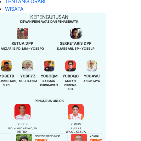
TENTANG ORARI
WISATA
KEPENGURUSAN
DEWAN PENGAWAS DAN PENASEHATK
KETUA DPP
SEKRETARIS DPP
ANZARI S.PD. MM - YC8BPQ
DJABBARI, SP - YC8BLP
YD8ETB
YC8FYZ
YC8CQM
YC8DQO
YC8AWJ
USMULIADI,
MUH. KASIM
KARMAN
AMRAN
ADIWIJAYA
S.PD
KURNIAWAN
OPPENG
S.IP
PENGURUS ORLOK
YB8EV
YB8BV
ABD. WAHID ARSYAD, SH
A N S A R
KETUA
WAKIL KETUA
HARYANTO NP, S.PD
GASALI
NIBAH,S.Pd
YD8AHY
YD8EJP
YD8EQB