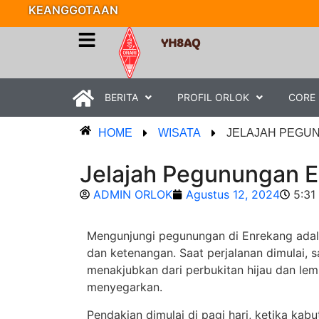
KEANGGOTAAN
YH8AQ
BERITA
PROFIL ORLOK
CORE
HOME
WISATA
JELAJAH PEGU
Jelajah Pegunungan 
ADMIN ORLOK
Agustus 12, 2024
5:31
Mengunjungi pegunungan di Enrekang ada
dan ketenangan. Saat perjalanan dimulai
menakjubkan dari perbukitan hijau dan lem
menyegarkan.
Pendakian dimulai di pagi hari, ketika kab