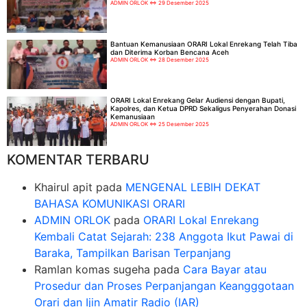
ADMIN ORLOK
29 Desember 2025
Bantuan Kemanusiaan ORARI Lokal Enrekang Telah Tiba
dan Diterima Korban Bencana Aceh
ADMIN ORLOK
28 Desember 2025
ORARI Lokal Enrekang Gelar Audiensi dengan Bupati,
Kapolres, dan Ketua DPRD Sekaligus Penyerahan Donasi
Kemanusiaan
ADMIN ORLOK
25 Desember 2025
KOMENTAR TERBARU
Khairul apit
pada
MENGENAL LEBIH DEKAT
BAHASA KOMUNIKASI ORARI
ADMIN ORLOK
pada
ORARI Lokal Enrekang
Kembali Catat Sejarah: 238 Anggota Ikut Pawai di
Baraka, Tampilkan Barisan Terpanjang
Ramlan komas sugeha
pada
Cara Bayar atau
Prosedur dan Proses Perpanjangan Keangggotaan
Orari dan Ijin Amatir Radio (IAR)