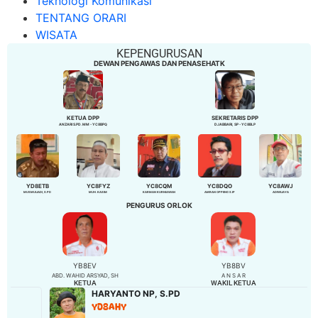
Teknologi Komunikasi
TENTANG ORARI
WISATA
KEPENGURUSAN
DEWAN PENGAWAS DAN PENASEHATK
KETUA DPP
SEKRETARIS DPP
ANZARI S.PD. MM - YC8BPQ
DJABBARI, SP - YC8BLP
YD8ETB
YC8FYZ
YC8CQM
YC8DQO
YC8AWJ
MUSMULIADI, S.PD
MUH. KASIM
KARMAN KURNIAWAN
AMRAN OPPENG S.IP
ADIWIJAYA
PENGURUS ORLOK
YB8EV
YB8BV
ABD. WAHID ARSYAD, SH
A N S A R
KETUA
WAKIL KETUA
HARYANTO NP, S.PD
YD8AHY