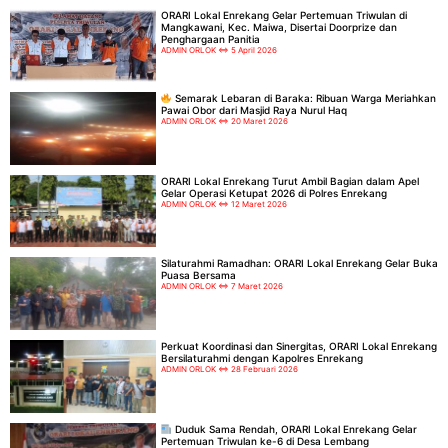
ORARI Lokal Enrekang Gelar Pertemuan Triwulan di
Mangkawani, Kec. Maiwa, Disertai Doorprize dan
Penghargaan Panitia
ADMIN ORLOK
5 April 2026
Semarak Lebaran di Baraka: Ribuan Warga Meriahkan
Pawai Obor dari Masjid Raya Nurul Haq
ADMIN ORLOK
20 Maret 2026
ORARI Lokal Enrekang Turut Ambil Bagian dalam Apel
Gelar Operasi Ketupat 2026 di Polres Enrekang
ADMIN ORLOK
12 Maret 2026
Silaturahmi Ramadhan: ORARI Lokal Enrekang Gelar Buka
Puasa Bersama
ADMIN ORLOK
7 Maret 2026
Perkuat Koordinasi dan Sinergitas, ORARI Lokal Enrekang
Bersilaturahmi dengan Kapolres Enrekang
ADMIN ORLOK
28 Februari 2026
Duduk Sama Rendah, ORARI Lokal Enrekang Gelar
Pertemuan Triwulan ke-6 di Desa Lembang