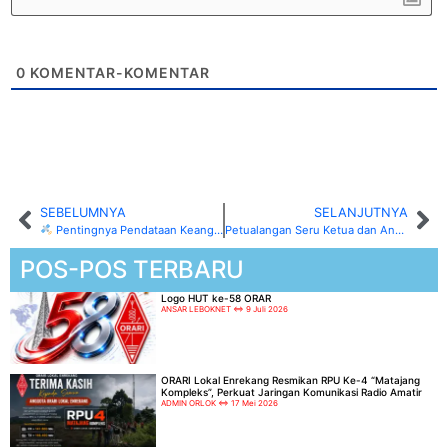
0
KOMENTAR-KOMENTAR
SEBELUMNYA
SELANJUTNYA
Pentingnya Pendataan Keanggotaan dan Pembuatan Kartu CA bagi Anggota ORARI Lokal Enrekang ( Part II )
Petualangan Seru Ketua dan Anggota ORARI Lokal Enrekang Menjelajahi Pegunungan Maiwa, Wujud Kebersamaan dan Dedikasi Alam
POS-POS TERBARU
Logo HUT ke-58 ORAR
ANSAR LEBOKNET
9 Juli 2026
ORARI Lokal Enrekang Resmikan RPU Ke-4 “Matajang
Kompleks”, Perkuat Jaringan Komunikasi Radio Amatir
ADMIN ORLOK
17 Mei 2026