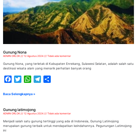
Gunung Nona
ADMIN ORLOK
12 Agustus 2024
Tidak ada komentar
Gunung Nona, yang terletak di Kabupaten Enrekang, Sulawesi Selatan, adalah salah satu
destinasi wisata alam yang menarik perhatian banyak orang
Facebook
Twitter
WhatsApp
Telegram
Share
Baca Selengkapnya »
Gunung latimojong
ADMIN ORLOK
12 Agustus 2024
Tidak ada komentar
Menjadi salah satu gunung tertinggi yang ada di Indonesia, Gunung Latimojong
merupakan gunung terbaik untuk mendapatkan keindahannya. Pegunungan Latimojong
ini