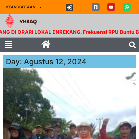
KEANGGOTAAN
YH8AQ
ARI LOKAL ENREKANG. Frekuensi RPU Buntu Bolong. Tx 1
Day: Agustus 12, 2024