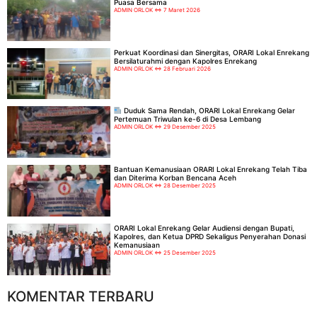
Puasa Bersama
ADMIN ORLOK
7 Maret 2026
Perkuat Koordinasi dan Sinergitas, ORARI Lokal Enrekang
Bersilaturahmi dengan Kapolres Enrekang
ADMIN ORLOK
28 Februari 2026
Duduk Sama Rendah, ORARI Lokal Enrekang Gelar
Pertemuan Triwulan ke-6 di Desa Lembang
ADMIN ORLOK
29 Desember 2025
Bantuan Kemanusiaan ORARI Lokal Enrekang Telah Tiba
dan Diterima Korban Bencana Aceh
ADMIN ORLOK
28 Desember 2025
ORARI Lokal Enrekang Gelar Audiensi dengan Bupati,
Kapolres, dan Ketua DPRD Sekaligus Penyerahan Donasi
Kemanusiaan
ADMIN ORLOK
25 Desember 2025
KOMENTAR TERBARU