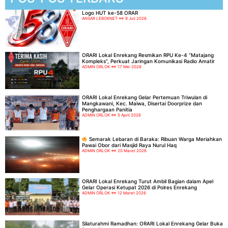
Logo HUT ke-58 ORAR
ANSAR LEBOKNET
9 Juli 2026
ORARI Lokal Enrekang Resmikan RPU Ke-4 “Matajang
Kompleks”, Perkuat Jaringan Komunikasi Radio Amatir
ADMIN ORLOK
17 Mei 2026
ORARI Lokal Enrekang Gelar Pertemuan Triwulan di
Mangkawani, Kec. Maiwa, Disertai Doorprize dan
Penghargaan Panitia
ADMIN ORLOK
5 April 2026
Semarak Lebaran di Baraka: Ribuan Warga Meriahkan
Pawai Obor dari Masjid Raya Nurul Haq
ADMIN ORLOK
20 Maret 2026
ORARI Lokal Enrekang Turut Ambil Bagian dalam Apel
Gelar Operasi Ketupat 2026 di Polres Enrekang
ADMIN ORLOK
12 Maret 2026
Silaturahmi Ramadhan: ORARI Lokal Enrekang Gelar Buka