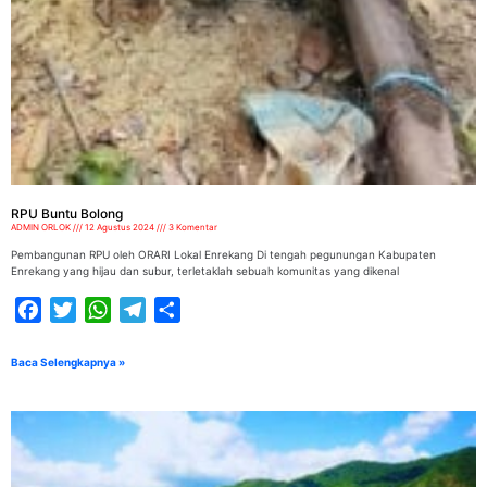
RPU Buntu Bolong
ADMIN ORLOK
12 Agustus 2024
3 Komentar
Pembangunan RPU oleh ORARI Lokal Enrekang Di tengah pegunungan Kabupaten
Enrekang yang hijau dan subur, terletaklah sebuah komunitas yang dikenal
Facebook
Twitter
WhatsApp
Telegram
Share
Baca Selengkapnya »