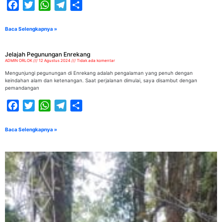
Facebook
Twitter
WhatsApp
Telegram
Share
Baca Selengkapnya »
Jelajah Pegunungan Enrekang
ADMIN ORLOK
12 Agustus 2024
Tidak ada komentar
Mengunjungi pegunungan di Enrekang adalah pengalaman yang penuh dengan
keindahan alam dan ketenangan. Saat perjalanan dimulai, saya disambut dengan
pemandangan
Facebook
Twitter
WhatsApp
Telegram
Share
Baca Selengkapnya »