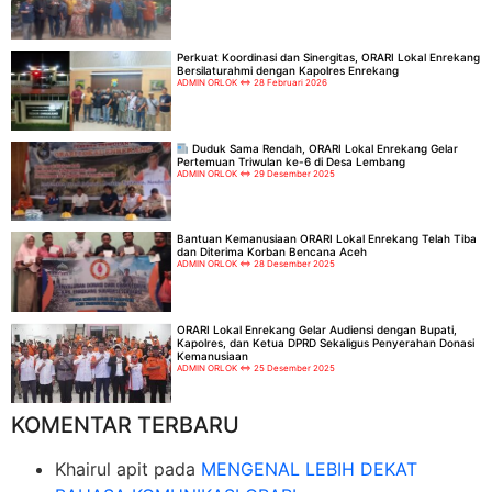
Perkuat Koordinasi dan Sinergitas, ORARI Lokal Enrekang
Bersilaturahmi dengan Kapolres Enrekang
ADMIN ORLOK
28 Februari 2026
Duduk Sama Rendah, ORARI Lokal Enrekang Gelar
Pertemuan Triwulan ke-6 di Desa Lembang
ADMIN ORLOK
29 Desember 2025
Bantuan Kemanusiaan ORARI Lokal Enrekang Telah Tiba
dan Diterima Korban Bencana Aceh
ADMIN ORLOK
28 Desember 2025
ORARI Lokal Enrekang Gelar Audiensi dengan Bupati,
Kapolres, dan Ketua DPRD Sekaligus Penyerahan Donasi
Kemanusiaan
ADMIN ORLOK
25 Desember 2025
KOMENTAR TERBARU
Khairul apit
pada
MENGENAL LEBIH DEKAT