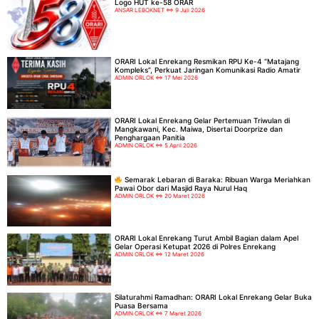
Logo HUT ke-58 ORAR
ANSAR LEBOKNET
9 Juli 2026
ORARI Lokal Enrekang Resmikan RPU Ke-4 “Matajang
Kompleks”, Perkuat Jaringan Komunikasi Radio Amatir
ADMIN ORLOK
17 Mei 2026
ORARI Lokal Enrekang Gelar Pertemuan Triwulan di
Mangkawani, Kec. Maiwa, Disertai Doorprize dan
Penghargaan Panitia
ADMIN ORLOK
5 April 2026
Semarak Lebaran di Baraka: Ribuan Warga Meriahkan
Pawai Obor dari Masjid Raya Nurul Haq
ADMIN ORLOK
20 Maret 2026
ORARI Lokal Enrekang Turut Ambil Bagian dalam Apel
Gelar Operasi Ketupat 2026 di Polres Enrekang
ADMIN ORLOK
12 Maret 2026
Silaturahmi Ramadhan: ORARI Lokal Enrekang Gelar Buka
Puasa Bersama
ADMIN ORLOK
7 Maret 2026