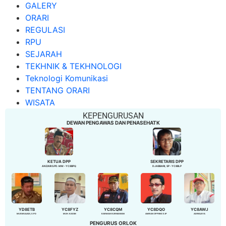
GALERY
ORARI
REGULASI
RPU
SEJARAH
TEKHNIK & TEKHNOLOGI
Teknologi Komunikasi
TENTANG ORARI
WISATA
KEPENGURUSAN
DEWAN PENGAWAS DAN PENASEHATK
KETUA DPP
SEKRETARIS DPP
ANZARI S.PD. MM - YC8BPQ
DJABBARI, SP - YC8BLP
YD8ETB
YC8FYZ
YC8CQM
YC8DQO
YC8AWJ
MUSMULIADI, S.PD
MUH. KASIM
KARMAN KURNIAWAN
AMRAN OPPENG S.IP
ADIWIJAYA
PENGURUS ORLOK