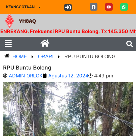
KEANGGOTAAN
YH8AQ
ekuensi RPU Buntu Bolong. Tx 145.350 Mhz - Rx 147.9
HOME
ORARI
RPU BUNTU BOLONG
RPU Buntu Bolong
ADMIN ORLOK
Agustus 12, 2024
4:49 pm