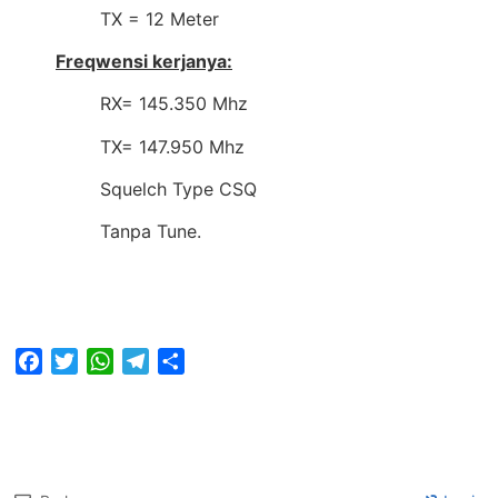
TX = 12 Meter
Freqwensi kerjanya:
RX= 145.350 Mhz
TX= 147.950 Mhz
Squelch Type CSQ
Tanpa Tune.
Facebook
Twitter
WhatsApp
Telegram
Share