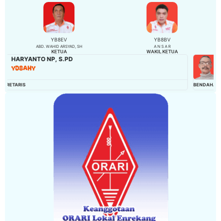
YB8EV
YB8BV
ABD. WAHID ARSYAD, SH
A N S A R
KETUA
WAKIL KETUA
GASALI
YD8EJP
BENDAHARA