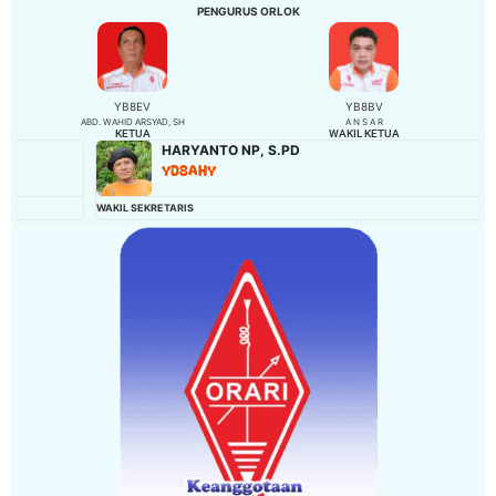
PENGURUS ORLOK
YB8EV
YB8BV
ABD. WAHID ARSYAD, SH
A N S A R
KETUA
WAKIL KETUA
HARYANTO NP, S.PD
YD8AHY
WAKIL SEKRETARIS