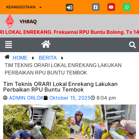
KEANGGOTAAN
YH8AQ
 ENREKANG. Frekuensi RPU Buntu Bolong. Tx 145.350 M
HOME
BERITA
TIM TEKNIS ORARI LOKAL ENREKANG LAKUKAN
PERBAIKAN RPU BUNTU TEMBOK
Tim Teknis ORARI Lokal Enrekang Lakukan
Perbaikan RPU Buntu Tembok
ADMIN ORLOK
Oktober 15, 2025
8:04 pm