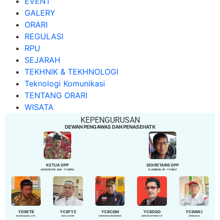
EVENT
GALERY
ORARI
REGULASI
RPU
SEJARAH
TEKHNIK & TEKHNOLOGI
Teknologi Komunikasi
TENTANG ORARI
WISATA
KEPENGURUSAN
DEWAN PENGAWAS DAN PENASEHATK
KETUA DPP
SEKRETARIS DPP
ANZARI S.PD. MM - YC8BPQ
DJABBARI, SP - YC8BLP
YD8ETB
YC8FYZ
YC8CQM
YC8DQO
YC8AWJ
MUSMULIADI, S.PD
MUH. KASIM
KARMAN KURNIAWAN
AMRAN OPPENG S.IP
ADIWIJAYA