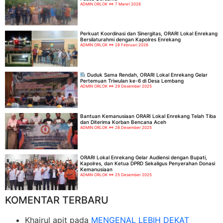
ADMIN ORLOK
7 Maret 2026
Perkuat Koordinasi dan Sinergitas, ORARI Lokal Enrekang
Bersilaturahmi dengan Kapolres Enrekang
ADMIN ORLOK
28 Februari 2026
Duduk Sama Rendah, ORARI Lokal Enrekang Gelar
Pertemuan Triwulan ke-6 di Desa Lembang
ADMIN ORLOK
29 Desember 2025
Bantuan Kemanusiaan ORARI Lokal Enrekang Telah Tiba
dan Diterima Korban Bencana Aceh
ADMIN ORLOK
28 Desember 2025
ORARI Lokal Enrekang Gelar Audiensi dengan Bupati,
Kapolres, dan Ketua DPRD Sekaligus Penyerahan Donasi
Kemanusiaan
ADMIN ORLOK
25 Desember 2025
KOMENTAR TERBARU
Khairul apit
pada
MENGENAL LEBIH DEKAT