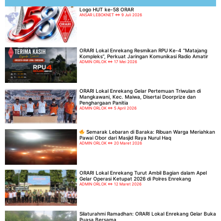
Logo HUT ke-58 ORAR
ANSAR LEBOKNET
9 Juli 2026
ORARI Lokal Enrekang Resmikan RPU Ke-4 “Matajang
Kompleks”, Perkuat Jaringan Komunikasi Radio Amatir
ADMIN ORLOK
17 Mei 2026
ORARI Lokal Enrekang Gelar Pertemuan Triwulan di
Mangkawani, Kec. Maiwa, Disertai Doorprize dan
Penghargaan Panitia
ADMIN ORLOK
5 April 2026
Semarak Lebaran di Baraka: Ribuan Warga Meriahkan
Pawai Obor dari Masjid Raya Nurul Haq
ADMIN ORLOK
20 Maret 2026
ORARI Lokal Enrekang Turut Ambil Bagian dalam Apel
Gelar Operasi Ketupat 2026 di Polres Enrekang
ADMIN ORLOK
12 Maret 2026
Silaturahmi Ramadhan: ORARI Lokal Enrekang Gelar Buka
Puasa Bersama