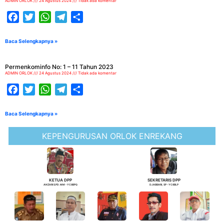
ADMIN ORLOK
24 Agustus 2024
Tidak ada komentar
Facebook
Twitter
WhatsApp
Telegram
Share
Baca Selengkapnya »
Permenkominfo No: 1 – 11 Tahun 2023
ADMIN ORLOK
24 Agustus 2024
Tidak ada komentar
Facebook
Twitter
WhatsApp
Telegram
Share
Baca Selengkapnya »
KEPENGURUSAN ORLOK ENREKANG
KETUA DPP
SEKRETARIS DPP
ANZARI S.PD. MM - YC8BPQ
DJABBARI, SP - YC8BLP