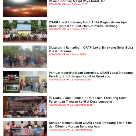
Pawai Obor dari Masjid Raya Nurul Haq
ADMIN ORLOK
20 Maret 2026
ORARI Lokal Enrekang Turut Ambil Bagian dalam Apel
Gelar Operasi Ketupat 2026 di Polres Enrekang
ADMIN ORLOK
12 Maret 2026
Silaturahmi Ramadhan: ORARI Lokal Enrekang Gelar Buka
Puasa Bersama
ADMIN ORLOK
7 Maret 2026
Perkuat Koordinasi dan Sinergitas, ORARI Lokal Enrekang
Bersilaturahmi dengan Kapolres Enrekang
ADMIN ORLOK
28 Februari 2026
Duduk Sama Rendah, ORARI Lokal Enrekang Gelar
Pertemuan Triwulan ke-6 di Desa Lembang
ADMIN ORLOK
29 Desember 2025
Bantuan Kemanusiaan ORARI Lokal Enrekang Telah Tiba
dan Diterima Korban Bencana Aceh
ADMIN ORLOK
28 Desember 2025