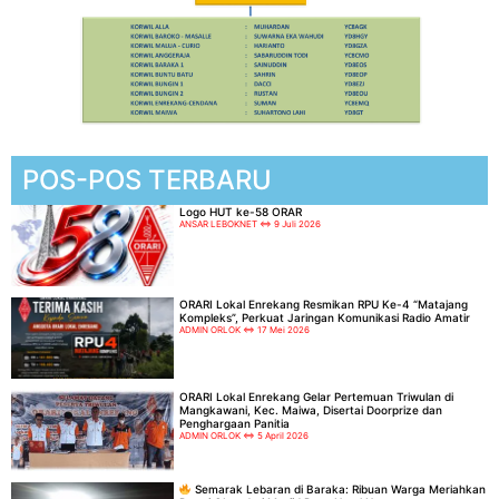
POS-POS TERBARU
Logo HUT ke-58 ORAR
ANSAR LEBOKNET
9 Juli 2026
ORARI Lokal Enrekang Resmikan RPU Ke-4 “Matajang
Kompleks”, Perkuat Jaringan Komunikasi Radio Amatir
ADMIN ORLOK
17 Mei 2026
ORARI Lokal Enrekang Gelar Pertemuan Triwulan di
Mangkawani, Kec. Maiwa, Disertai Doorprize dan
Penghargaan Panitia
ADMIN ORLOK
5 April 2026
Semarak Lebaran di Baraka: Ribuan Warga Meriahkan