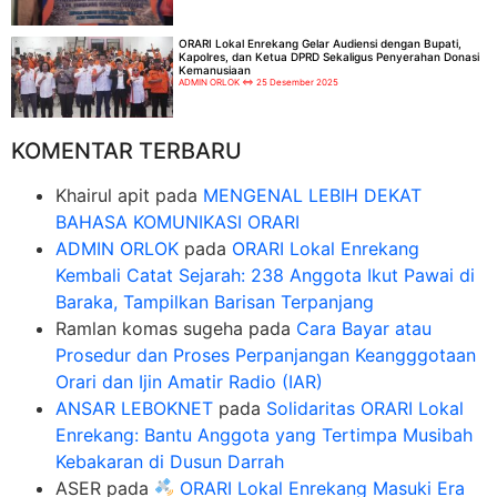
ORARI Lokal Enrekang Gelar Audiensi dengan Bupati,
Kapolres, dan Ketua DPRD Sekaligus Penyerahan Donasi
Kemanusiaan
ADMIN ORLOK
25 Desember 2025
KOMENTAR TERBARU
Khairul apit
pada
MENGENAL LEBIH DEKAT
BAHASA KOMUNIKASI ORARI
ADMIN ORLOK
pada
ORARI Lokal Enrekang
Kembali Catat Sejarah: 238 Anggota Ikut Pawai di
Baraka, Tampilkan Barisan Terpanjang
Ramlan komas sugeha
pada
Cara Bayar atau
Prosedur dan Proses Perpanjangan Keangggotaan
Orari dan Ijin Amatir Radio (IAR)
ANSAR LEBOKNET
pada
Solidaritas ORARI Lokal
Enrekang: Bantu Anggota yang Tertimpa Musibah
Kebakaran di Dusun Darrah
ASER
pada
ORARI Lokal Enrekang Masuki Era