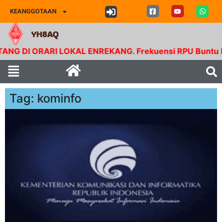
KEANGGOTAAN
YH8AQ
I ORARI LOKAL ENREKANG. Frekuensi RPU Buntu Bolong.
Tag: kominfo