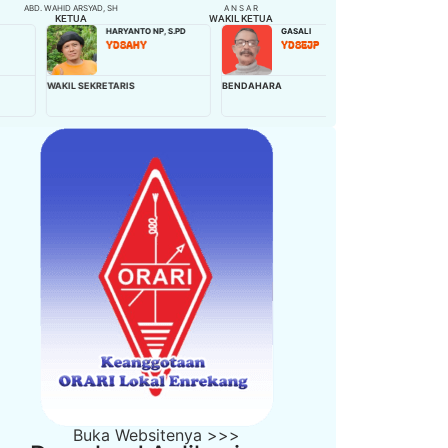
ABD. WAHID ARSYAD, SH
A N S A R
KETUA
WAKIL KETUA
HARYANTO NP, S.PD
GASALI
NIBAH,S.Pd
YD8AHY
YD8EJP
YD8EQB
KIL SEKRETARIS
BENDAHARA
WAKIL BENDAHARA
Buka Websitenya >>>