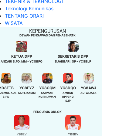
TEKHNIK & TEKHNOLOGI
Teknologi Komunikasi
TENTANG ORARI
WISATA
KEPENGURUSAN
DEWAN PENGAWAS DAN PENASEHATK
KETUA DPP
SEKRETARIS DPP
ANZARI S.PD. MM - YC8BPQ
DJABBARI, SP - YC8BLP
YD8ETB
YC8FYZ
YC8CQM
YC8DQO
YC8AWJ
USMULIADI,
MUH. KASIM
KARMAN
AMRAN
ADIWIJAYA
S.PD
KURNIAWAN
OPPENG
S.IP
PENGURUS ORLOK
YB8EV
YB8BV