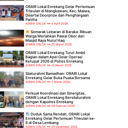
ORARI Lokal Enrekang Gelar Pertemuan
Triwulan di Mangkawani, Kec. Maiwa,
Disertai Doorprize dan Penghargaan
Panitia
ADMIN ORLOK
5 April 2026
Semarak Lebaran di Baraka: Ribuan
Warga Meriahkan Pawai Obor dari
Masjid Raya Nurul Haq
ADMIN ORLOK
20 Maret 2026
ORARI Lokal Enrekang Turut Ambil
Bagian dalam Apel Gelar Operasi
Ketupat 2026 di Polres Enrekang
ADMIN ORLOK
12 Maret 2026
Silaturahmi Ramadhan: ORARI Lokal
Enrekang Gelar Buka Puasa Bersama
ADMIN ORLOK
7 Maret 2026
Perkuat Koordinasi dan Sinergitas,
ORARI Lokal Enrekang Bersilaturahmi
dengan Kapolres Enrekang
ADMIN ORLOK
28 Februari 2026
Duduk Sama Rendah, ORARI Lokal
Enrekang Gelar Pertemuan Triwulan ke-
6 di Desa Lembang
ADMIN ORLOK
29 Desember 2025