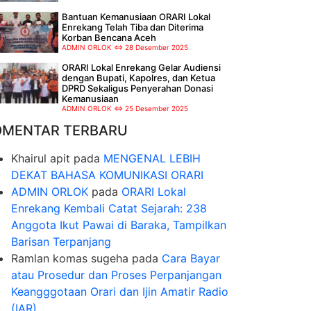
Bantuan Kemanusiaan ORARI Lokal
Enrekang Telah Tiba dan Diterima
Korban Bencana Aceh
ADMIN ORLOK
28 Desember 2025
ORARI Lokal Enrekang Gelar Audiensi
dengan Bupati, Kapolres, dan Ketua
DPRD Sekaligus Penyerahan Donasi
Kemanusiaan
ADMIN ORLOK
25 Desember 2025
OMENTAR TERBARU
Khairul apit
pada
MENGENAL LEBIH
DEKAT BAHASA KOMUNIKASI ORARI
ADMIN ORLOK
pada
ORARI Lokal
Enrekang Kembali Catat Sejarah: 238
Anggota Ikut Pawai di Baraka, Tampilkan
Barisan Terpanjang
Ramlan komas sugeha
pada
Cara Bayar
atau Prosedur dan Proses Perpanjangan
Keangggotaan Orari dan Ijin Amatir Radio
(IAR)