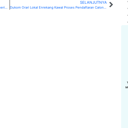
SELANJUTNYA
Peraturan Pemerintah Nomor 43 Tahun 2023 tentang Penerimaan Negara Bukan Pajak yang Berlaku pada Kementerian Komunikasi dan Informatika
Dukom Orari Lokal Enrekang Kawal Proses Pendaftaran Calon Bupati di Enrekang
M