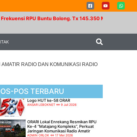
PU Buntu Bolong. Tx 145.350 Mhz - Rx 147.950 Mhz. R
NTAK
 AMATIR RADIO DAN KOMUNIKASI RADIO
POS-POS TERBARU
Logo HUT ke-58 ORAR
ANSAR LEBOKNET
9 Juli 2026
ORARI Lokal Enrekang Resmikan RPU
Ke-4 “Matajang Kompleks”, Perkuat
Jaringan Komunikasi Radio Amatir
ADMIN ORLOK
17 Mei 2026