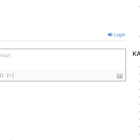
Login
K
{}
[+]