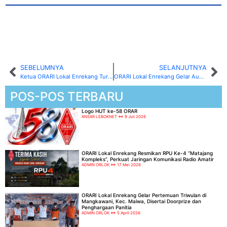
SEBELUMNYA
SELANJUTNYA
Ketua ORARI Lokal Enrekang Turun Tangan! RPU Buntu Bolong yang Rusak Disambar Petir Berhasil Dipulihkan
ORARI Lokal Enrekang Gelar Audiensi dengan Bupati, Kapolres, dan Ketua DPRD Sekaligus Penyerahan Donasi Kemanusiaan
POS-POS TERBARU
Logo HUT ke-58 ORAR
ANSAR LEBOKNET
9 Juli 2026
ORARI Lokal Enrekang Resmikan RPU Ke-4 “Matajang
Kompleks”, Perkuat Jaringan Komunikasi Radio Amatir
ADMIN ORLOK
17 Mei 2026
ORARI Lokal Enrekang Gelar Pertemuan Triwulan di
Mangkawani, Kec. Maiwa, Disertai Doorprize dan
Penghargaan Panitia
ADMIN ORLOK
5 April 2026