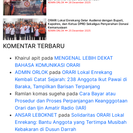
ADMIN ORLOK
28 Desember 2025
ORARI Lokal Enrekang Gelar Audiensi dengan Bupati,
Kapolres, dan Ketua DPRD Sekaligus Penyerahan Donasi
Kemanusiaan
ADMIN ORLOK
25 Desember 2025
KOMENTAR TERBARU
Khairul apit
pada
MENGENAL LEBIH DEKAT
BAHASA KOMUNIKASI ORARI
ADMIN ORLOK
pada
ORARI Lokal Enrekang
Kembali Catat Sejarah: 238 Anggota Ikut Pawai di
Baraka, Tampilkan Barisan Terpanjang
Ramlan komas sugeha
pada
Cara Bayar atau
Prosedur dan Proses Perpanjangan Keangggotaan
Orari dan Ijin Amatir Radio (IAR)
ANSAR LEBOKNET
pada
Solidaritas ORARI Lokal
Enrekang: Bantu Anggota yang Tertimpa Musibah
Kebakaran di Dusun Darrah