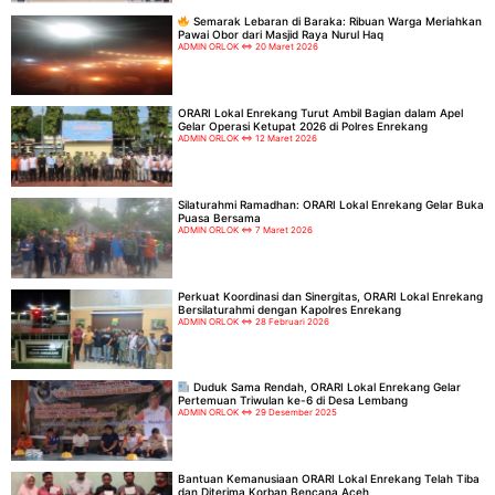
Semarak Lebaran di Baraka: Ribuan Warga Meriahkan
Pawai Obor dari Masjid Raya Nurul Haq
ADMIN ORLOK
20 Maret 2026
ORARI Lokal Enrekang Turut Ambil Bagian dalam Apel
Gelar Operasi Ketupat 2026 di Polres Enrekang
ADMIN ORLOK
12 Maret 2026
Silaturahmi Ramadhan: ORARI Lokal Enrekang Gelar Buka
Puasa Bersama
ADMIN ORLOK
7 Maret 2026
Perkuat Koordinasi dan Sinergitas, ORARI Lokal Enrekang
Bersilaturahmi dengan Kapolres Enrekang
ADMIN ORLOK
28 Februari 2026
Duduk Sama Rendah, ORARI Lokal Enrekang Gelar
Pertemuan Triwulan ke-6 di Desa Lembang
ADMIN ORLOK
29 Desember 2025
Bantuan Kemanusiaan ORARI Lokal Enrekang Telah Tiba
dan Diterima Korban Bencana Aceh