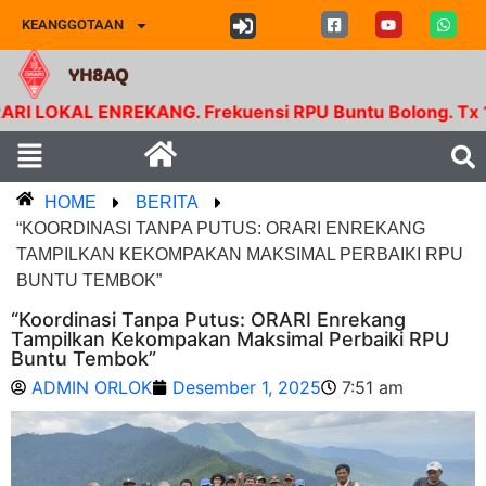
KEANGGOTAAN
YH8AQ
AL ENREKANG. Frekuensi RPU Buntu Bolong. Tx 145.350
HOME
BERITA
“KOORDINASI TANPA PUTUS: ORARI ENREKANG
TAMPILKAN KEKOMPAKAN MAKSIMAL PERBAIKI RPU
BUNTU TEMBOK”
“Koordinasi Tanpa Putus: ORARI Enrekang
Tampilkan Kekompakan Maksimal Perbaiki RPU
Buntu Tembok”
ADMIN ORLOK
Desember 1, 2025
7:51 am