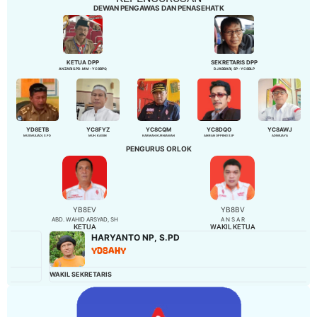
DEWAN PENGAWAS DAN PENASEHATK
KETUA DPP
SEKRETARIS DPP
ANZARI S.PD. MM - YC8BPQ
DJABBARI, SP - YC8BLP
YD8ETB
YC8FYZ
YC8CQM
YC8DQO
YC8AWJ
MUSMULIADI, S.PD
MUH. KASIM
KARMAN KURNIAWAN
AMRAN OPPENG S.IP
ADIWIJAYA
PENGURUS ORLOK
YB8EV
YB8BV
ABD. WAHID ARSYAD, SH
A N S A R
KETUA
WAKIL KETUA
HARYANTO NP, S.PD
YD8AHY
WAKIL SEKRETARIS