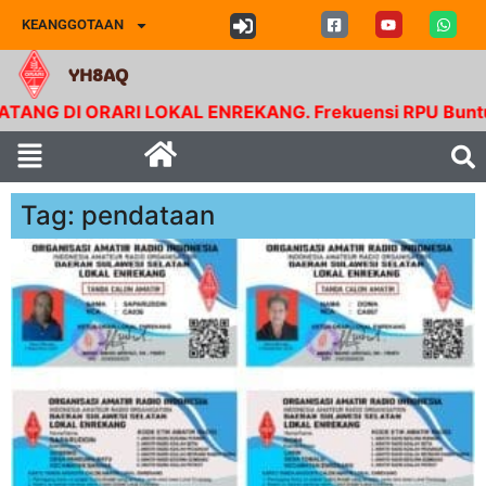
KEANGGOTAAN
YH8AQ
 DI ORARI LOKAL ENREKANG. Frekuensi RPU Buntu Bolon
Tag: pendataan