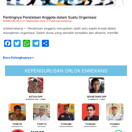
Pentingnya Pendataan Anggota dalam Suatu Organisasi
ADMIN ORLOK
21 September 2024
Tidak ada komentar
orlokenrekang — Pendataan anggota merupakan salah satu aspek krusial dalam
manajemen organisasi. Dalam dunia yang semakin kompleks dan dinamis, memiliki
Facebook
Twitter
WhatsApp
Telegram
Share
Baca Selengkapnya »
KEPENGURUSAN ORLOK ENREKANG
KETUA DPP
SEKRETARIS DPP
ANZARI S.PD. MM - YC8BPQ
DJABBARI, SP - YC8BLP
YD8ETB
YC8FYZ
YC8CQM
YC8DQO
YC8AWJ
MUSMULIADI, S.PD
MUH. KASIM
KARMAN KURNIAWAN
AMRAN OPPENG S.IP
ADIWIJAYA