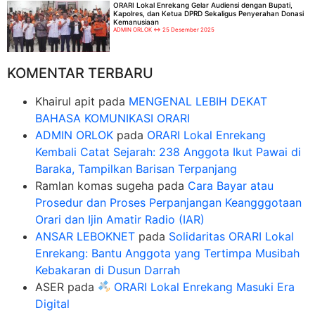
ORARI Lokal Enrekang Gelar Audiensi dengan Bupati,
Kapolres, dan Ketua DPRD Sekaligus Penyerahan Donasi
Kemanusiaan
ADMIN ORLOK
25 Desember 2025
KOMENTAR TERBARU
Khairul apit
pada
MENGENAL LEBIH DEKAT
BAHASA KOMUNIKASI ORARI
ADMIN ORLOK
pada
ORARI Lokal Enrekang
Kembali Catat Sejarah: 238 Anggota Ikut Pawai di
Baraka, Tampilkan Barisan Terpanjang
Ramlan komas sugeha
pada
Cara Bayar atau
Prosedur dan Proses Perpanjangan Keangggotaan
Orari dan Ijin Amatir Radio (IAR)
ANSAR LEBOKNET
pada
Solidaritas ORARI Lokal
Enrekang: Bantu Anggota yang Tertimpa Musibah
Kebakaran di Dusun Darrah
ASER
pada
ORARI Lokal Enrekang Masuki Era
Digital