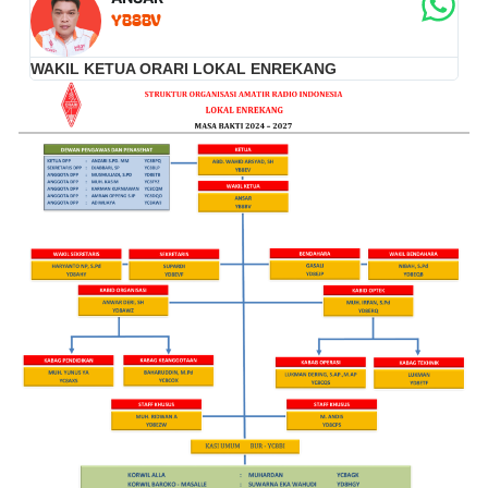
YB8BV
WAKIL KETUA ORARI LOKAL ENREKANG
K