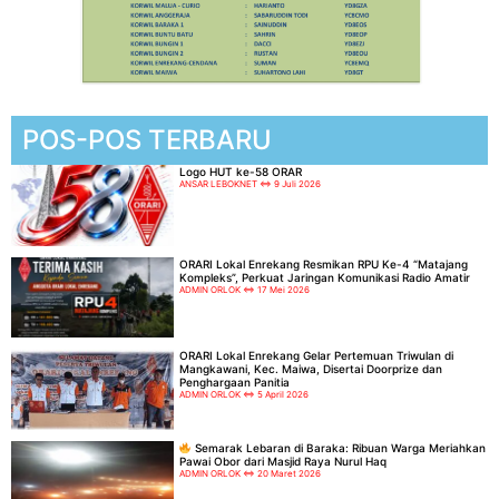
POS-POS TERBARU
Logo HUT ke-58 ORAR
ANSAR LEBOKNET
9 Juli 2026
ORARI Lokal Enrekang Resmikan RPU Ke-4 “Matajang
Kompleks”, Perkuat Jaringan Komunikasi Radio Amatir
ADMIN ORLOK
17 Mei 2026
ORARI Lokal Enrekang Gelar Pertemuan Triwulan di
Mangkawani, Kec. Maiwa, Disertai Doorprize dan
Penghargaan Panitia
ADMIN ORLOK
5 April 2026
Semarak Lebaran di Baraka: Ribuan Warga Meriahkan
Pawai Obor dari Masjid Raya Nurul Haq
ADMIN ORLOK
20 Maret 2026