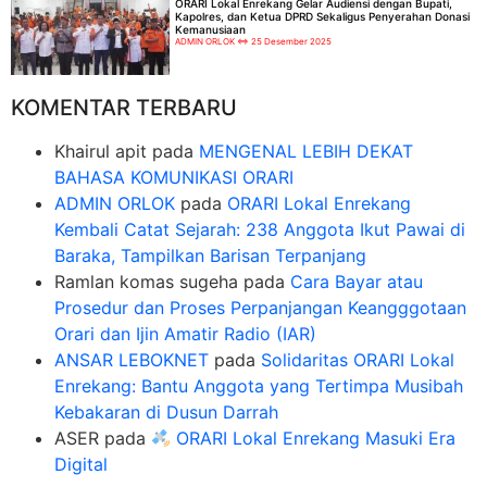
ORARI Lokal Enrekang Gelar Audiensi dengan Bupati,
Kapolres, dan Ketua DPRD Sekaligus Penyerahan Donasi
Kemanusiaan
ADMIN ORLOK
25 Desember 2025
KOMENTAR TERBARU
Khairul apit
pada
MENGENAL LEBIH DEKAT
BAHASA KOMUNIKASI ORARI
ADMIN ORLOK
pada
ORARI Lokal Enrekang
Kembali Catat Sejarah: 238 Anggota Ikut Pawai di
Baraka, Tampilkan Barisan Terpanjang
Ramlan komas sugeha
pada
Cara Bayar atau
Prosedur dan Proses Perpanjangan Keangggotaan
Orari dan Ijin Amatir Radio (IAR)
ANSAR LEBOKNET
pada
Solidaritas ORARI Lokal
Enrekang: Bantu Anggota yang Tertimpa Musibah
Kebakaran di Dusun Darrah
ASER
pada
ORARI Lokal Enrekang Masuki Era
Digital