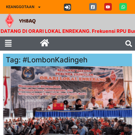
KEANGGOTAAN
YH8AQ
NG DI ORARI LOKAL ENREKANG. Frekuensi RPU Buntu Bol
Tag: #LombonKadingeh