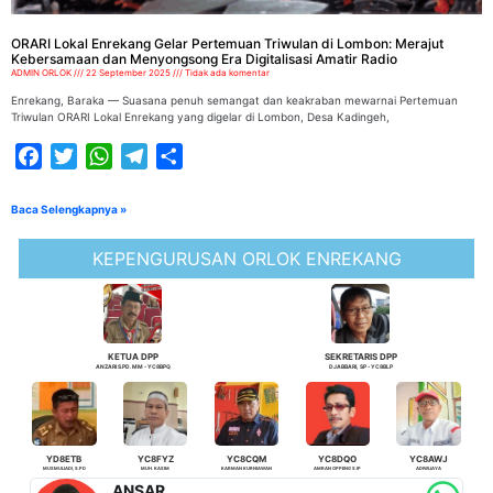
ORARI Lokal Enrekang Gelar Pertemuan Triwulan di Lombon: Merajut
Kebersamaan dan Menyongsong Era Digitalisasi Amatir Radio
ADMIN ORLOK
22 September 2025
Tidak ada komentar
Enrekang, Baraka — Suasana penuh semangat dan keakraban mewarnai Pertemuan
Triwulan ORARI Lokal Enrekang yang digelar di Lombon, Desa Kadingeh,
Facebook
Twitter
WhatsApp
Telegram
Share
Baca Selengkapnya »
KEPENGURUSAN ORLOK ENREKANG
KETUA DPP
SEKRETARIS DPP
ANZARI S.PD. MM - YC8BPQ
DJABBARI, SP - YC8BLP
YD8ETB
YC8FYZ
YC8CQM
YC8DQO
YC8AWJ
MUSMULIADI, S.PD
MUH. KASIM
KARMAN KURNIAWAN
AMRAN OPPENG S.IP
ADIWIJAYA
ANSAR