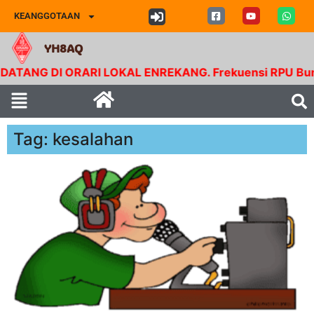
KEANGGOTAAN
YH8AQ
NG DI ORARI LOKAL ENREKANG. Frekuensi RPU Buntu Bol
Tag: kesalahan