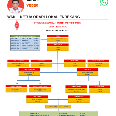
YB8BV
WAKIL KETUA ORARI LOKAL ENREKANG
K