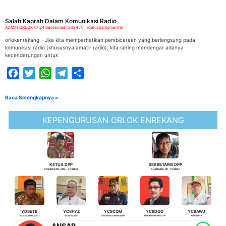
Salah Kaprah Dalam Komunikasi Radio
ADMIN ORLOK
24 September 2024
Tidak ada komentar
orlokenrekang – Jika kita memperhatikan pembicaraan yang berlangsung pada
komunikasi radio (khususnya amatir radio), kita sering mendengar adanya
kecenderungan untuk
Facebook
Twitter
WhatsApp
Telegram
Share
Baca Selengkapnya »
KEPENGURUSAN ORLOK ENREKANG
KETUA DPP
SEKRETARIS DPP
ANZARI S.PD. MM - YC8BPQ
DJABBARI, SP - YC8BLP
YD8ETB
YC8FYZ
YC8CQM
YC8DQO
YC8AWJ
MUSMULIADI, S.PD
MUH. KASIM
KARMAN KURNIAWAN
AMRAN OPPENG S.IP
ADIWIJAYA
ANSAR