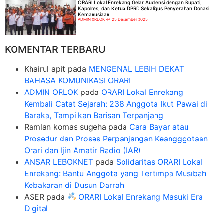
ORARI Lokal Enrekang Gelar Audiensi dengan Bupati,
Kapolres, dan Ketua DPRD Sekaligus Penyerahan Donasi
Kemanusiaan
ADMIN ORLOK
25 Desember 2025
KOMENTAR TERBARU
Khairul apit
pada
MENGENAL LEBIH DEKAT
BAHASA KOMUNIKASI ORARI
ADMIN ORLOK
pada
ORARI Lokal Enrekang
Kembali Catat Sejarah: 238 Anggota Ikut Pawai di
Baraka, Tampilkan Barisan Terpanjang
Ramlan komas sugeha
pada
Cara Bayar atau
Prosedur dan Proses Perpanjangan Keangggotaan
Orari dan Ijin Amatir Radio (IAR)
ANSAR LEBOKNET
pada
Solidaritas ORARI Lokal
Enrekang: Bantu Anggota yang Tertimpa Musibah
Kebakaran di Dusun Darrah
ASER
pada
ORARI Lokal Enrekang Masuki Era
Digital