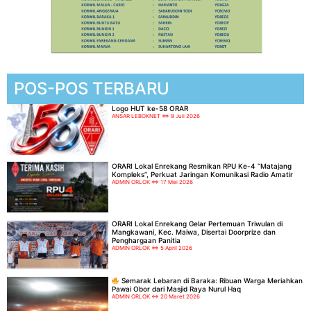
POS-POS TERBARU
Logo HUT ke-58 ORAR
ANSAR LEBOKNET
9 Juli 2026
ORARI Lokal Enrekang Resmikan RPU Ke-4 “Matajang
Kompleks”, Perkuat Jaringan Komunikasi Radio Amatir
ADMIN ORLOK
17 Mei 2026
ORARI Lokal Enrekang Gelar Pertemuan Triwulan di
Mangkawani, Kec. Maiwa, Disertai Doorprize dan
Penghargaan Panitia
ADMIN ORLOK
5 April 2026
Semarak Lebaran di Baraka: Ribuan Warga Meriahkan
Pawai Obor dari Masjid Raya Nurul Haq
ADMIN ORLOK
20 Maret 2026