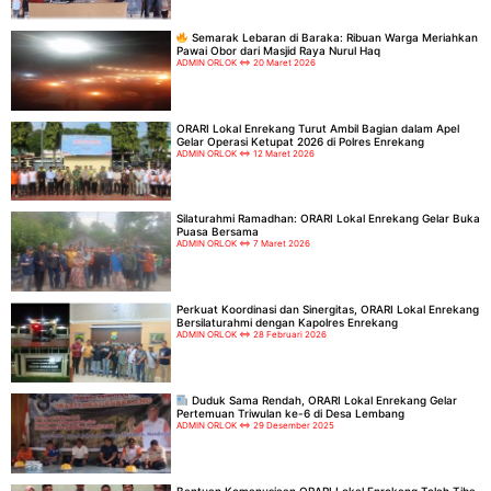
Semarak Lebaran di Baraka: Ribuan Warga Meriahkan
Pawai Obor dari Masjid Raya Nurul Haq
ADMIN ORLOK
20 Maret 2026
ORARI Lokal Enrekang Turut Ambil Bagian dalam Apel
Gelar Operasi Ketupat 2026 di Polres Enrekang
ADMIN ORLOK
12 Maret 2026
Silaturahmi Ramadhan: ORARI Lokal Enrekang Gelar Buka
Puasa Bersama
ADMIN ORLOK
7 Maret 2026
Perkuat Koordinasi dan Sinergitas, ORARI Lokal Enrekang
Bersilaturahmi dengan Kapolres Enrekang
ADMIN ORLOK
28 Februari 2026
Duduk Sama Rendah, ORARI Lokal Enrekang Gelar
Pertemuan Triwulan ke-6 di Desa Lembang
ADMIN ORLOK
29 Desember 2025
Bantuan Kemanusiaan ORARI Lokal Enrekang Telah Tiba