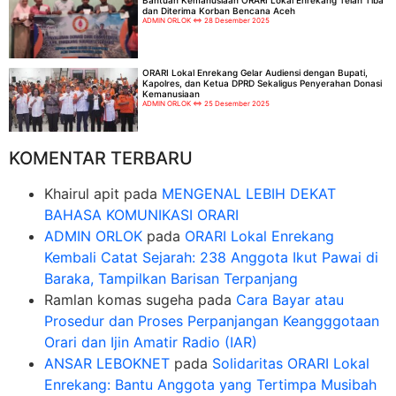
dan Diterima Korban Bencana Aceh
ADMIN ORLOK
28 Desember 2025
ORARI Lokal Enrekang Gelar Audiensi dengan Bupati,
Kapolres, dan Ketua DPRD Sekaligus Penyerahan Donasi
Kemanusiaan
ADMIN ORLOK
25 Desember 2025
KOMENTAR TERBARU
Khairul apit
pada
MENGENAL LEBIH DEKAT
BAHASA KOMUNIKASI ORARI
ADMIN ORLOK
pada
ORARI Lokal Enrekang
Kembali Catat Sejarah: 238 Anggota Ikut Pawai di
Baraka, Tampilkan Barisan Terpanjang
Ramlan komas sugeha
pada
Cara Bayar atau
Prosedur dan Proses Perpanjangan Keangggotaan
Orari dan Ijin Amatir Radio (IAR)
ANSAR LEBOKNET
pada
Solidaritas ORARI Lokal
Enrekang: Bantu Anggota yang Tertimpa Musibah