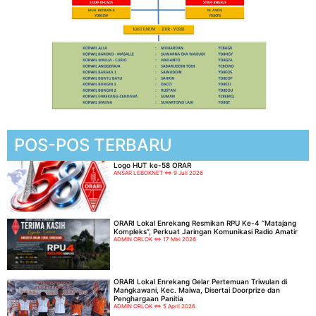
POS-POS TERBARU
Logo HUT ke-58 ORAR
ANSAR LEBOKNET
9 Juli 2026
ORARI Lokal Enrekang Resmikan RPU Ke-4 “Matajang
Kompleks”, Perkuat Jaringan Komunikasi Radio Amatir
ADMIN ORLOK
17 Mei 2026
ORARI Lokal Enrekang Gelar Pertemuan Triwulan di
Mangkawani, Kec. Maiwa, Disertai Doorprize dan
Penghargaan Panitia
ADMIN ORLOK
5 April 2026