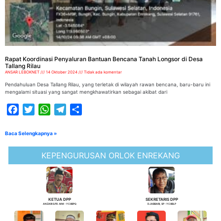
Rapat Koordinasi Penyaluran Bantuan Bencana Tanah Longsor di Desa
Tallang Rilau
ANSAR LEBOKNET
14 Oktober 2024
Tidak ada komentar
Pendahuluan Desa Tallang Rilau, yang terletak di wilayah rawan bencana, baru-baru ini
mengalami situasi yang sangat mengkhawatirkan sebagai akibat dari
Facebook
Twitter
WhatsApp
Telegram
Share
Baca Selengkapnya »
KEPENGURUSAN ORLOK ENREKANG
KETUA DPP
SEKRETARIS DPP
ANZARI S.PD. MM - YC8BPQ
DJABBARI, SP - YC8BLP