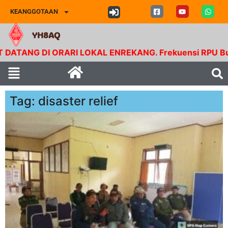
KEANGGOTAAN
YH8AQ
ANG DI ORARI LOKAL ENREKANG. Frekuensi RPU Buntu Bo
Tag: disaster relief