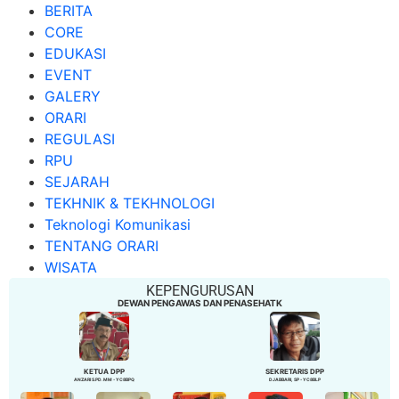
BERITA
CORE
EDUKASI
EVENT
GALERY
ORARI
REGULASI
RPU
SEJARAH
TEKHNIK & TEKHNOLOGI
Teknologi Komunikasi
TENTANG ORARI
WISATA
KEPENGURUSAN
DEWAN PENGAWAS DAN PENASEHATK
KETUA DPP
SEKRETARIS DPP
ANZARI S.PD. MM - YC8BPQ
DJABBARI, SP - YC8BLP