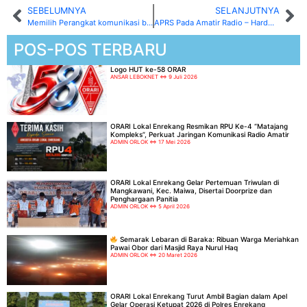
SEBELUMNYA
SELANJUTNYA
Memilih Perangkat komunikasi bagi Pemula
APRS Pada Amatir Radio – Hardware APRS Igate untuk APRS MESH RADIO NETWORK(bagian keempat)
POS-POS TERBARU
Logo HUT ke-58 ORAR
ANSAR LEBOKNET
9 Juli 2026
ORARI Lokal Enrekang Resmikan RPU Ke-4 “Matajang
Kompleks”, Perkuat Jaringan Komunikasi Radio Amatir
ADMIN ORLOK
17 Mei 2026
ORARI Lokal Enrekang Gelar Pertemuan Triwulan di
Mangkawani, Kec. Maiwa, Disertai Doorprize dan
Penghargaan Panitia
ADMIN ORLOK
5 April 2026
Semarak Lebaran di Baraka: Ribuan Warga Meriahkan
Pawai Obor dari Masjid Raya Nurul Haq
ADMIN ORLOK
20 Maret 2026
ORARI Lokal Enrekang Turut Ambil Bagian dalam Apel
Gelar Operasi Ketupat 2026 di Polres Enrekang