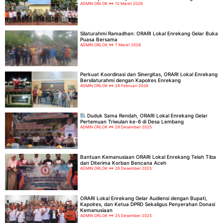
ADMIN ORLOK
12 Maret 2026
Silaturahmi Ramadhan: ORARI Lokal Enrekang Gelar Buka
Puasa Bersama
ADMIN ORLOK
7 Maret 2026
Perkuat Koordinasi dan Sinergitas, ORARI Lokal Enrekang
Bersilaturahmi dengan Kapolres Enrekang
ADMIN ORLOK
28 Februari 2026
Duduk Sama Rendah, ORARI Lokal Enrekang Gelar
Pertemuan Triwulan ke-6 di Desa Lembang
ADMIN ORLOK
29 Desember 2025
Bantuan Kemanusiaan ORARI Lokal Enrekang Telah Tiba
dan Diterima Korban Bencana Aceh
ADMIN ORLOK
28 Desember 2025
ORARI Lokal Enrekang Gelar Audiensi dengan Bupati,
Kapolres, dan Ketua DPRD Sekaligus Penyerahan Donasi
Kemanusiaan
ADMIN ORLOK
25 Desember 2025