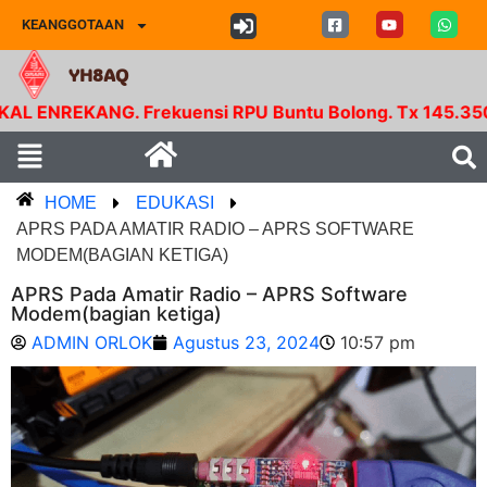
KEANGGOTAAN
YH8AQ
. Frekuensi RPU Buntu Bolong. Tx 145.350 Mhz - Rx 1
HOME
EDUKASI
APRS PADA AMATIR RADIO – APRS SOFTWARE
MODEM(BAGIAN KETIGA)
APRS Pada Amatir Radio – APRS Software
Modem(bagian ketiga)
ADMIN ORLOK
Agustus 23, 2024
10:57 pm