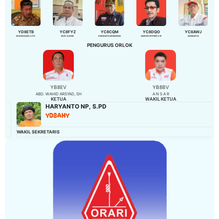
YD8ETB
YC8FYZ
YC8CQM
YC8DQO
YC8AWJ
MUSMULIADI, S.PD
MUH. KASIM
KARMAN KURNIAWAN
AMRAN OPPENG S.IP
ADIWIJAYA
PENGURUS ORLOK
YB8EV
YB8BV
ABD. WAHID ARSYAD, SH
A N S A R
KETUA
WAKIL KETUA
GASALI
YD8EJP
BENDAHARA