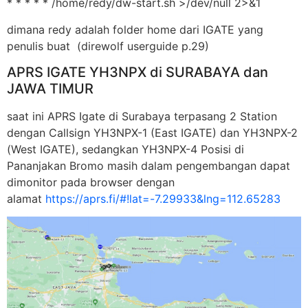
* * * * * /home/redy/dw-start.sh >/dev/null 2>&1
dimana redy adalah folder home dari IGATE yang
penulis buat (direwolf userguide p.29)
APRS IGATE YH3NPX di SURABAYA dan
JAWA TIMUR
saat ini APRS Igate di Surabaya terpasang 2 Station
dengan Callsign YH3NPX-1 (East IGATE) dan YH3NPX-2
(West IGATE), sedangkan YH3NPX-4 Posisi di
Pananjakan Bromo masih dalam pengembangan dapat
dimonitor pada browser dengan
alamat
https://aprs.fi/#!lat=-7.29933&lng=112.65283