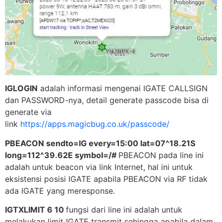
IGLOGIN
adalah informasi mengenai IGATE CALLSIGN
dan PASSWORD-nya, detail generate passcode bisa di
generate via
link
https://apps.magicbug.co.uk/passcode/
PBEACON sendto=IG every=15:00 lat=07^18.21S
long=112^39.62E symbol=/#
PBEACON pada line ini
adalah untuk beacon via link Internet, hal ini untuk
eksistensi posisi IGATE apabila PBEACON via RF tidak
ada IGATE yang meresponse.
IGTXLIMIT 6 10
fungsi dari line ini adalah untuk
melakukan limit IGATE transmit sehingga apabila dalam