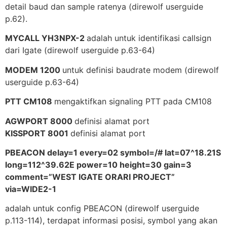
detail baud dan sample ratenya (direwolf userguide
p.62).
MYCALL YH3NPX-2
adalah untuk identifikasi callsign
dari Igate (direwolf userguide p.63-64)
MODEM 1200
untuk definisi baudrate modem (direwolf
userguide p.63-64)
PTT CM108
mengaktifkan signaling PTT pada CM108
AGWPORT 8000
definisi alamat port
KISSPORT 8001
definisi alamat port
PBEACON delay=1 every=02 symbol=/# lat=07^18.21S
long=112^39.62E power=10 height=30 gain=3
comment=”WEST IGATE ORARI PROJECT”
via=WIDE2-1
adalah untuk config PBEACON (direwolf userguide
p.113-114), terdapat informasi posisi, symbol yang akan