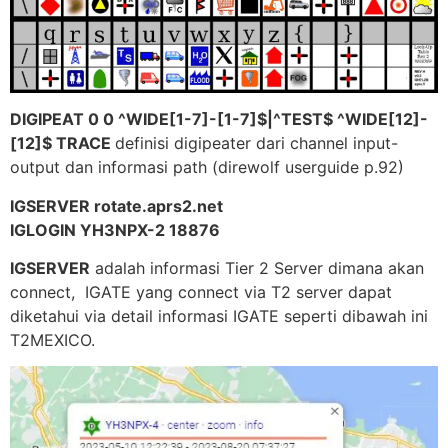
DIGIPEAT 0 0 ^WIDE[1-7]-[1-7]$|^TEST$ ^WIDE[12]-
[12]$ TRACE
definisi digipeater dari channel input-
output dan informasi path (direwolf userguide p.92)
IGSERVER rotate.aprs2.net
IGLOGIN YH3NPX-2 18876
IGSERVER
adalah informasi Tier 2 Server dimana akan
connect, IGATE yang connect via T2 server dapat
diketahui via detail informasi IGATE seperti dibawah ini
T2MEXICO.