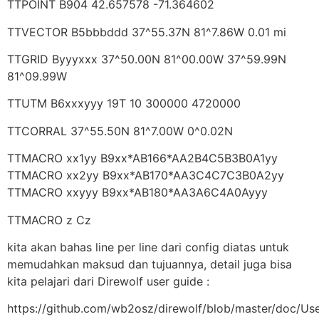
TTPOINT B904 42.657578 -71.364602
TTVECTOR B5bbbddd 37^55.37N 81^7.86W 0.01 mi
TTGRID Byyyxxx 37^50.00N 81^00.00W 37^59.99N
81^09.99W
TTUTM B6xxxyyy 19T 10 300000 4720000
TTCORRAL 37^55.50N 81^7.00W 0^0.02N
TTMACRO xx1yy B9xx*AB166*AA2B4C5B3B0A1yy
TTMACRO xx2yy B9xx*AB170*AA3C4C7C3B0A2yy
TTMACRO xxyyy B9xx*AB180*AA3A6C4A0Ayyy
TTMACRO z Cz
kita akan bahas line per line dari config diatas untuk
memudahkan maksud dan tujuannya, detail juga bisa
kita pelajari dari Direwolf user guide :
https://github.com/wb2osz/direwolf/blob/master/doc/Use