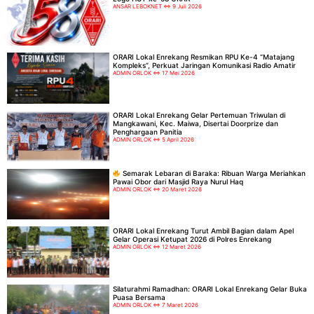
ANSAR LEBOKNET
9 Juli 2026
ORARI Lokal Enrekang Resmikan RPU Ke-4 “Matajang
Kompleks”, Perkuat Jaringan Komunikasi Radio Amatir
ADMIN ORLOK
17 Mei 2026
ORARI Lokal Enrekang Gelar Pertemuan Triwulan di
Mangkawani, Kec. Maiwa, Disertai Doorprize dan
Penghargaan Panitia
ADMIN ORLOK
5 April 2026
Semarak Lebaran di Baraka: Ribuan Warga Meriahkan
Pawai Obor dari Masjid Raya Nurul Haq
ADMIN ORLOK
20 Maret 2026
ORARI Lokal Enrekang Turut Ambil Bagian dalam Apel
Gelar Operasi Ketupat 2026 di Polres Enrekang
ADMIN ORLOK
12 Maret 2026
Silaturahmi Ramadhan: ORARI Lokal Enrekang Gelar Buka
Puasa Bersama
ADMIN ORLOK
7 Maret 2026