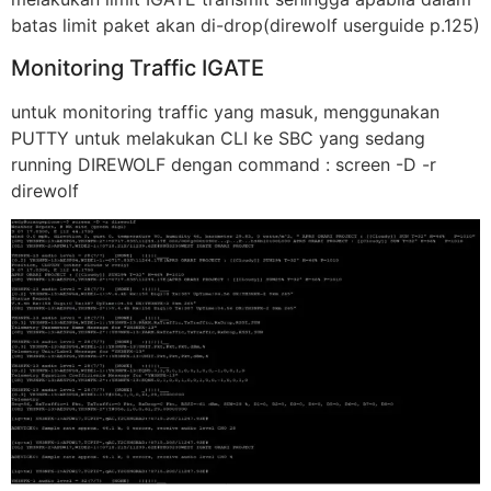
batas limit paket akan di-drop(direwolf userguide p.125)
Monitoring Traffic IGATE
untuk monitoring traffic yang masuk, menggunakan
PUTTY untuk melakukan CLI ke SBC yang sedang
running DIREWOLF dengan command : screen -D -r
direwolf