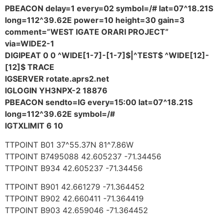
PBEACON delay=1 every=02 symbol=/# lat=07^18.21S
long=112^39.62E power=10 height=30 gain=3
comment=”WEST IGATE ORARI PROJECT”
via=WIDE2-1
DIGIPEAT 0 0 ^WIDE[1-7]-[1-7]$|^TEST$ ^WIDE[12]-
[12]$ TRACE
IGSERVER rotate.aprs2.net
IGLOGIN YH3NPX-2 18876
PBEACON sendto=IG every=15:00 lat=07^18.21S
long=112^39.62E symbol=/#
IGTXLIMIT 6 10
TTPOINT B01 37^55.37N 81^7.86W
TTPOINT B7495088 42.605237 -71.34456
TTPOINT B934 42.605237 -71.34456
TTPOINT B901 42.661279 -71.364452
TTPOINT B902 42.660411 -71.364419
TTPOINT B903 42.659046 -71.364452