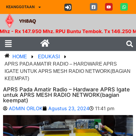
KEANGGOTAAN
YH8AQ
Mhz. RPU Buntu Tembok. Tx 146.250 Mhz - Rx 148.000 
HOME
EDUKASI
APRS PADA AMATIR RADIO – HARDWARE APRS
IGATE UNTUK APRS MESH RADIO NETWORK(BAGIAN
KEEMPAT)
APRS Pada Amatir Radio – Hardware APRS Igate
untuk APRS MESH RADIO NETWORK(bagian
keempat)
ADMIN ORLOK
Agustus 23, 2024
11:41 pm