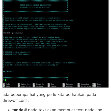
ada beberapa hal yang perlu kita perhatikan pada
direwolf.conf :
tanda #
pada text akan membuat text pada line