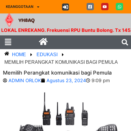
KEANGGOTAAN
YH8AQ
ENREKANG. Frekuensi RPU Buntu Bolong. Tx 145.350 Mh
HOME
EDUKASI
MEMILIH PERANGKAT KOMUNIKASI BAGI PEMULA
Memilih Perangkat komunikasi bagi Pemula
ADMIN ORLOK
Agustus 23, 2024
9:09 pm