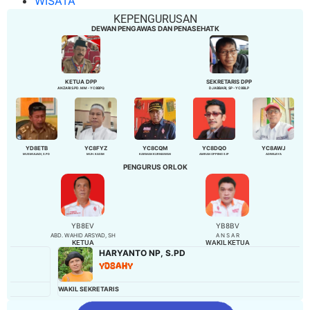
WISATA
KEPENGURUSAN
DEWAN PENGAWAS DAN PENASEHATK
KETUA DPP
SEKRETARIS DPP
ANZARI S.PD. MM - YC8BPQ
DJABBARI, SP - YC8BLP
YD8ETB
YC8FYZ
YC8CQM
YC8DQO
YC8AWJ
MUSMULIADI, S.PD
MUH. KASIM
KARMAN KURNIAWAN
AMRAN OPPENG S.IP
ADIWIJAYA
PENGURUS ORLOK
YB8EV
YB8BV
ABD. WAHID ARSYAD, SH
A N S A R
KETUA
WAKIL KETUA
HARYANTO NP, S.PD
YD8AHY
WAKIL SEKRETARIS