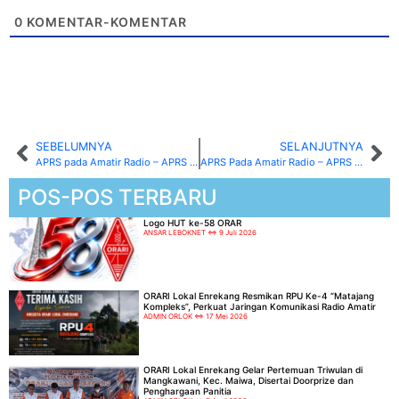
0
KOMENTAR-KOMENTAR
SEBELUMNYA
SELANJUTNYA
APRS pada Amatir Radio – APRS Kit (bagian kedua)
APRS Pada Amatir Radio – APRS Software Modem(bagian ketiga)
POS-POS TERBARU
Logo HUT ke-58 ORAR
ANSAR LEBOKNET
9 Juli 2026
ORARI Lokal Enrekang Resmikan RPU Ke-4 “Matajang
Kompleks”, Perkuat Jaringan Komunikasi Radio Amatir
ADMIN ORLOK
17 Mei 2026
ORARI Lokal Enrekang Gelar Pertemuan Triwulan di
Mangkawani, Kec. Maiwa, Disertai Doorprize dan
Penghargaan Panitia