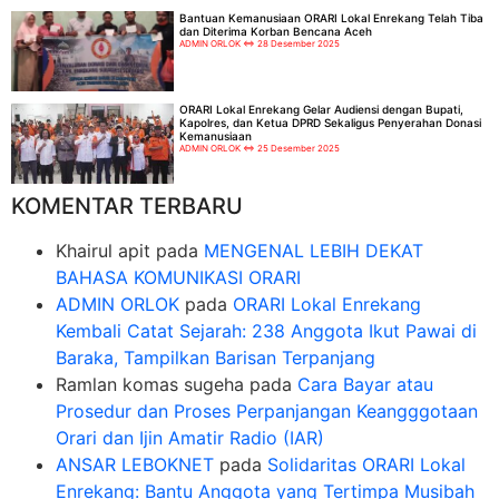
Bantuan Kemanusiaan ORARI Lokal Enrekang Telah Tiba
dan Diterima Korban Bencana Aceh
ADMIN ORLOK
28 Desember 2025
ORARI Lokal Enrekang Gelar Audiensi dengan Bupati,
Kapolres, dan Ketua DPRD Sekaligus Penyerahan Donasi
Kemanusiaan
ADMIN ORLOK
25 Desember 2025
KOMENTAR TERBARU
Khairul apit
pada
MENGENAL LEBIH DEKAT
BAHASA KOMUNIKASI ORARI
ADMIN ORLOK
pada
ORARI Lokal Enrekang
Kembali Catat Sejarah: 238 Anggota Ikut Pawai di
Baraka, Tampilkan Barisan Terpanjang
Ramlan komas sugeha
pada
Cara Bayar atau
Prosedur dan Proses Perpanjangan Keangggotaan
Orari dan Ijin Amatir Radio (IAR)
ANSAR LEBOKNET
pada
Solidaritas ORARI Lokal
Enrekang: Bantu Anggota yang Tertimpa Musibah