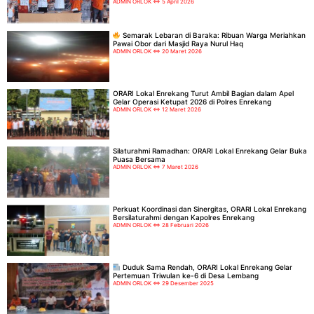
ADMIN ORLOK
5 April 2026
Semarak Lebaran di Baraka: Ribuan Warga Meriahkan
Pawai Obor dari Masjid Raya Nurul Haq
ADMIN ORLOK
20 Maret 2026
ORARI Lokal Enrekang Turut Ambil Bagian dalam Apel
Gelar Operasi Ketupat 2026 di Polres Enrekang
ADMIN ORLOK
12 Maret 2026
Silaturahmi Ramadhan: ORARI Lokal Enrekang Gelar Buka
Puasa Bersama
ADMIN ORLOK
7 Maret 2026
Perkuat Koordinasi dan Sinergitas, ORARI Lokal Enrekang
Bersilaturahmi dengan Kapolres Enrekang
ADMIN ORLOK
28 Februari 2026
Duduk Sama Rendah, ORARI Lokal Enrekang Gelar
Pertemuan Triwulan ke-6 di Desa Lembang
ADMIN ORLOK
29 Desember 2025