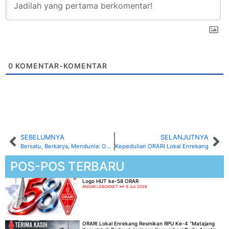
0
KOMENTAR-KOMENTAR
SEBELUMNYA
SELANJUTNYA
Bersatu, Berkarya, Mendunia: ORARI Keren
Kepedulian ORARI Lokal Enrekang
POS-POS TERBARU
Logo HUT ke-58 ORAR
ANSAR LEBOKNET
9 Juli 2026
ORARI Lokal Enrekang Resmikan RPU Ke-4 “Matajang