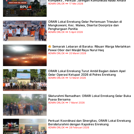
Kompleks”, Perkuat Jaringan Komunikasi Radio Amatir
ADMIN ORLOK
17 Mei 2026
ORARI Lokal Enrekang Gelar Pertemuan Triwulan di
Mangkawani, Kec. Maiwa, Disertai Doorprize dan
Penghargaan Panitia
ADMIN ORLOK
5 April 2026
Semarak Lebaran di Baraka: Ribuan Warga Meriahkan
Pawai Obor dari Masjid Raya Nurul Haq
ADMIN ORLOK
20 Maret 2026
ORARI Lokal Enrekang Turut Ambil Bagian dalam Apel
Gelar Operasi Ketupat 2026 di Polres Enrekang
ADMIN ORLOK
12 Maret 2026
Silaturahmi Ramadhan: ORARI Lokal Enrekang Gelar Buka
Puasa Bersama
ADMIN ORLOK
7 Maret 2026
Perkuat Koordinasi dan Sinergitas, ORARI Lokal Enrekang
Bersilaturahmi dengan Kapolres Enrekang
ADMIN ORLOK
28 Februari 2026