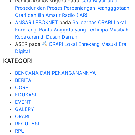
Ramlan komas sugeha
pada
Cara Bayar atau
Prosedur dan Proses Perpanjangan Keangggotaan
Orari dan Ijin Amatir Radio (IAR)
ANSAR LEBOKNET
pada
Solidaritas ORARI Lokal
Enrekang: Bantu Anggota yang Tertimpa Musibah
Kebakaran di Dusun Darrah
ASER
pada
ORARI Lokal Enrekang Masuki Era
Digital
KATEGORI
BENCANA DAN PENANGANANNYA
BERITA
CORE
EDUKASI
EVENT
GALERY
ORARI
REGULASI
RPU