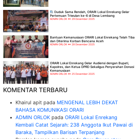
Duduk Sama Rendah, ORARI Lokal Enrekang Gelar
Pertemuan Triwulan ke-6 di Desa Lembang
ADMIN ORLOK
29 Desember 2025
Bantuan Kemanusiaan ORARI Lokal Enrekang Telah Tiba
dan Diterima Korban Bencana Aceh
ADMIN ORLOK
28 Desember 2025
ORARI Lokal Enrekang Gelar Audiensi dengan Bupati,
Kapolres, dan Ketua DPRD Sekaligus Penyerahan Donasi
Kemanusiaan
ADMIN ORLOK
25 Desember 2025
KOMENTAR TERBARU
Khairul apit
pada
MENGENAL LEBIH DEKAT
BAHASA KOMUNIKASI ORARI
ADMIN ORLOK
pada
ORARI Lokal Enrekang
Kembali Catat Sejarah: 238 Anggota Ikut Pawai di
Baraka, Tampilkan Barisan Terpanjang