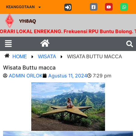
KEANGGOTAAN
YH8AQ
LOKAL ENREKANG. Frekuensi RPU Buntu Bolong. Tx 145.
HOME
WISATA
WISATA BUTTU MACCA
Wisata Buttu macca
ADMIN ORLOK
Agustus 11, 2024
7:29 pm