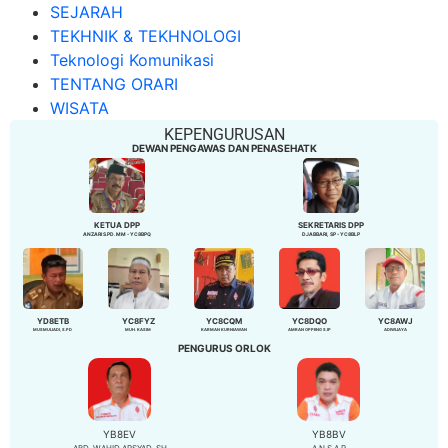
SEJARAH
TEKHNIK & TEKHNOLOGI
Teknologi Komunikasi
TENTANG ORARI
WISATA
KEPENGURUSAN
DEWAN PENGAWAS DAN PENASEHATK
KETUA DPP
SEKRETARIS DPP
ANZARI S.PD. MM - YC8BPQ
DJABBARI, SP - YC8BLP
YD8ETB
YC8FYZ
YC8CQM
YC8DQO
YC8AWJ
MUSMULIADI, S.PD
MUH. KASIM
KARMAN KURNIAWAN
AMRAN OPPENG S.IP
ADIWIJAYA
PENGURUS ORLOK
YB8EV
YB8BV
ABD. WAHID ARSYAD, SH
A N S A R