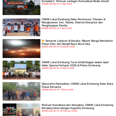
Kompleks”, Perkuat Jaringan Komunikasi Radio Amatir
ADMIN ORLOK
17 Mei 2026
ORARI Lokal Enrekang Gelar Pertemuan Triwulan di
Mangkawani, Kec. Maiwa, Disertai Doorprize dan
Penghargaan Panitia
ADMIN ORLOK
5 April 2026
Semarak Lebaran di Baraka: Ribuan Warga Meriahkan
Pawai Obor dari Masjid Raya Nurul Haq
ADMIN ORLOK
20 Maret 2026
ORARI Lokal Enrekang Turut Ambil Bagian dalam Apel
Gelar Operasi Ketupat 2026 di Polres Enrekang
ADMIN ORLOK
12 Maret 2026
Silaturahmi Ramadhan: ORARI Lokal Enrekang Gelar Buka
Puasa Bersama
ADMIN ORLOK
7 Maret 2026
Perkuat Koordinasi dan Sinergitas, ORARI Lokal Enrekang
Bersilaturahmi dengan Kapolres Enrekang
ADMIN ORLOK
28 Februari 2026