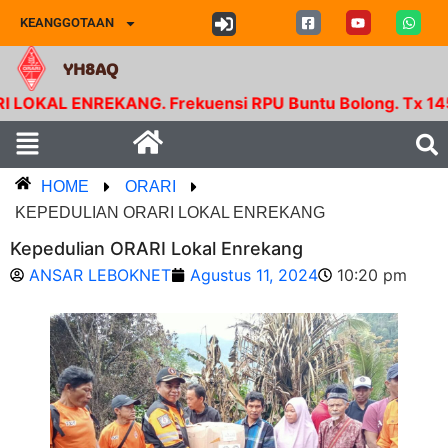
KEANGGOTAAN
YH8AQ
 ENREKANG. Frekuensi RPU Buntu Bolong. Tx 145.350 Mh
HOME
ORARI
KEPEDULIAN ORARI LOKAL ENREKANG
Kepedulian ORARI Lokal Enrekang
ANSAR LEBOKNET
Agustus 11, 2024
10:20 pm