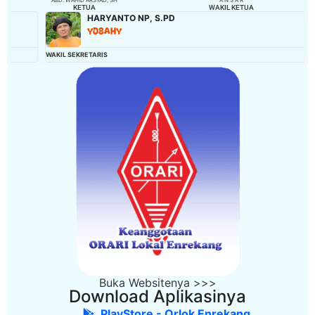
KETUA
WAKIL KETUA
HARYANTO NP, S.PD
YD8AHY
WAKIL SEKRETARIS
Buka Websitenya >>>
Download Aplikasinya
PlayStore - Orlok Enrekang