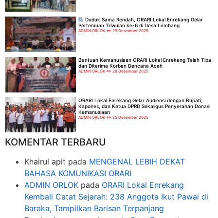
Duduk Sama Rendah, ORARI Lokal Enrekang Gelar
Pertemuan Triwulan ke-6 di Desa Lembang
ADMIN ORLOK
29 Desember 2025
Bantuan Kemanusiaan ORARI Lokal Enrekang Telah Tiba
dan Diterima Korban Bencana Aceh
ADMIN ORLOK
28 Desember 2025
ORARI Lokal Enrekang Gelar Audiensi dengan Bupati,
Kapolres, dan Ketua DPRD Sekaligus Penyerahan Donasi
Kemanusiaan
ADMIN ORLOK
25 Desember 2025
KOMENTAR TERBARU
Khairul apit
pada
MENGENAL LEBIH DEKAT
BAHASA KOMUNIKASI ORARI
ADMIN ORLOK
pada
ORARI Lokal Enrekang
Kembali Catat Sejarah: 238 Anggota Ikut Pawai di
Baraka, Tampilkan Barisan Terpanjang