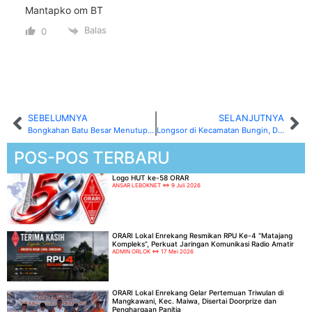
Mantapko om BT
Balas
0
SEBELUMNYA
SELANJUTNYA
Bongkahan Batu Besar Menutup Jalan di Daerah Lewangan Dea Kaju Menuju Dante Durian Akibat Hujan Lebat
Longsor di Kecamatan Bungin, Dusun Bontong, Desa Baruka Putuskan Akses Jalan dan Listrik
POS-POS TERBARU
Logo HUT ke-58 ORAR
ANSAR LEBOKNET
9 Juli 2026
ORARI Lokal Enrekang Resmikan RPU Ke-4 “Matajang
Kompleks”, Perkuat Jaringan Komunikasi Radio Amatir
ADMIN ORLOK
17 Mei 2026
ORARI Lokal Enrekang Gelar Pertemuan Triwulan di
Mangkawani, Kec. Maiwa, Disertai Doorprize dan
Penghargaan Panitia