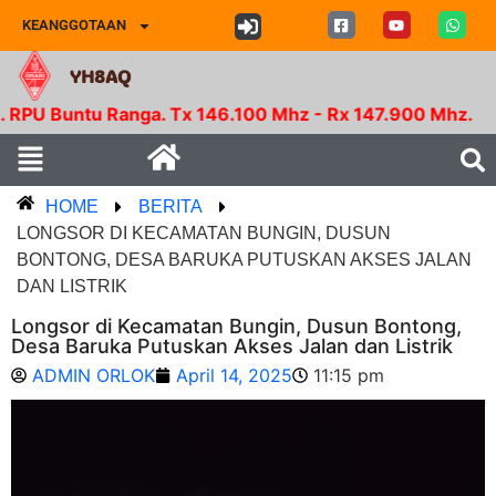
KEANGGOTAAN
YH8AQ
tu Ranga. Tx 146.100 Mhz - Rx 147.900 Mhz.
HOME
BERITA
LONGSOR DI KECAMATAN BUNGIN, DUSUN
BONTONG, DESA BARUKA PUTUSKAN AKSES JALAN
DAN LISTRIK
Longsor di Kecamatan Bungin, Dusun Bontong,
Desa Baruka Putuskan Akses Jalan dan Listrik
ADMIN ORLOK
April 14, 2025
11:15 pm