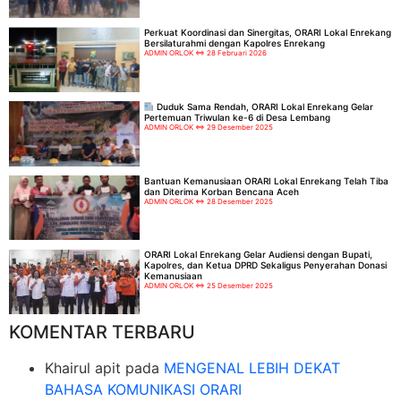
Perkuat Koordinasi dan Sinergitas, ORARI Lokal Enrekang
Bersilaturahmi dengan Kapolres Enrekang
ADMIN ORLOK
28 Februari 2026
Duduk Sama Rendah, ORARI Lokal Enrekang Gelar
Pertemuan Triwulan ke-6 di Desa Lembang
ADMIN ORLOK
29 Desember 2025
Bantuan Kemanusiaan ORARI Lokal Enrekang Telah Tiba
dan Diterima Korban Bencana Aceh
ADMIN ORLOK
28 Desember 2025
ORARI Lokal Enrekang Gelar Audiensi dengan Bupati,
Kapolres, dan Ketua DPRD Sekaligus Penyerahan Donasi
Kemanusiaan
ADMIN ORLOK
25 Desember 2025
KOMENTAR TERBARU
Khairul apit
pada
MENGENAL LEBIH DEKAT
BAHASA KOMUNIKASI ORARI