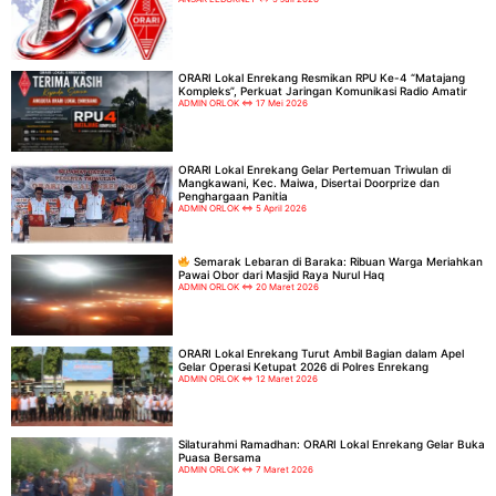
ORARI Lokal Enrekang Resmikan RPU Ke-4 “Matajang
Kompleks”, Perkuat Jaringan Komunikasi Radio Amatir
ADMIN ORLOK
17 Mei 2026
ORARI Lokal Enrekang Gelar Pertemuan Triwulan di
Mangkawani, Kec. Maiwa, Disertai Doorprize dan
Penghargaan Panitia
ADMIN ORLOK
5 April 2026
Semarak Lebaran di Baraka: Ribuan Warga Meriahkan
Pawai Obor dari Masjid Raya Nurul Haq
ADMIN ORLOK
20 Maret 2026
ORARI Lokal Enrekang Turut Ambil Bagian dalam Apel
Gelar Operasi Ketupat 2026 di Polres Enrekang
ADMIN ORLOK
12 Maret 2026
Silaturahmi Ramadhan: ORARI Lokal Enrekang Gelar Buka
Puasa Bersama
ADMIN ORLOK
7 Maret 2026