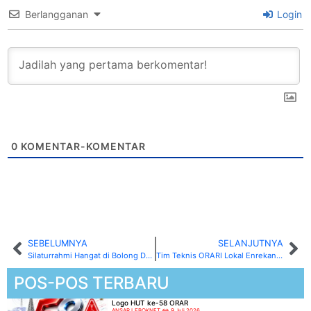
Berlangganan
Login
0
KOMENTAR-KOMENTAR
SEBELUMNYA
SELANJUTNYA
Silaturrahmi Hangat di Bolong Desa Pandung Batu, ORARI Enrekang Sukses Gelar Pertemuan Triwulan ke 3
Tim Teknis ORARI Lokal Enrekang Tak Kenal Lelah Perbaiki RPU Buntu Tembok Meski Hadapi Tantangan Berat
POS-POS TERBARU
Logo HUT ke-58 ORAR
ANSAR LEBOKNET
9 Juli 2026