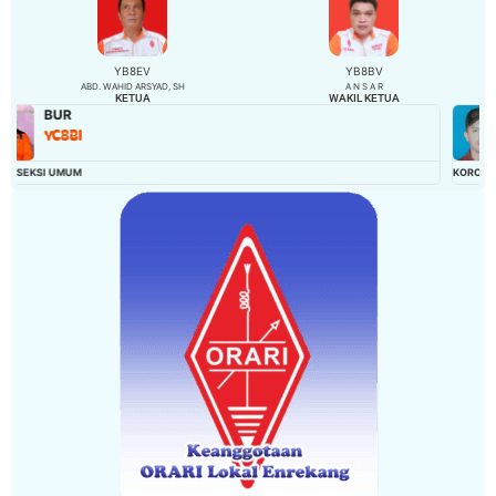
YB8EV
YB8BV
ABD. WAHID ARSYAD, SH
A N S A R
KETUA
WAKIL KETUA
MUHARDAN
YC8AGK
KORCAM ALLA