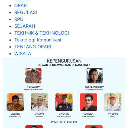
ORARI
REGULASI
RPU
SEJARAH
TEKHNIK & TEKHNOLOGI
Teknologi Komunikasi
TENTANG ORARI
WISATA
KEPENGURUSAN
DEWAN PENGAWAS DAN PENASEHATK
KETUA DPP
SEKRETARIS DPP
ANZARI S.PD. MM - YC8BPQ
DJABBARI, SP - YC8BLP
YD8ETB
YC8FYZ
YC8CQM
YC8DQO
YC8AWJ
MUSMULIADI, S.PD
MUH. KASIM
KARMAN KURNIAWAN
AMRAN OPPENG S.IP
ADIWIJAYA
PENGURUS ORLOK