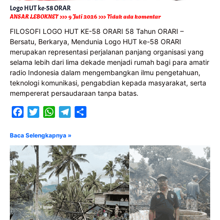
Logo HUT ke-58 ORAR
ANSAR LEBOKNET
9 Juli 2026
Tidak ada komentar
FILOSOFI LOGO HUT KE-58 ORARI 58 Tahun ORARI –
Bersatu, Berkarya, Mendunia Logo HUT ke-58 ORARI
merupakan representasi perjalanan panjang organisasi yang
selama lebih dari lima dekade menjadi rumah bagi para amatir
radio Indonesia dalam mengembangkan ilmu pengetahuan,
teknologi komunikasi, pengabdian kepada masyarakat, serta
mempererat persaudaraan tanpa batas.
Facebook
Twitter
WhatsApp
Telegram
Share
Baca Selengkapnya »