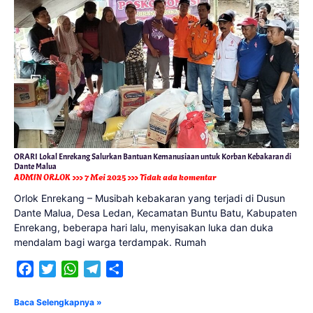
ORARI Lokal Enrekang Salurkan Bantuan Kemanusiaan untuk Korban Kebakaran di
Dante Malua
ADMIN ORLOK
7 Mei 2025
Tidak ada komentar
Orlok Enrekang – Musibah kebakaran yang terjadi di Dusun
Dante Malua, Desa Ledan, Kecamatan Buntu Batu, Kabupaten
Enrekang, beberapa hari lalu, menyisakan luka dan duka
mendalam bagi warga terdampak. Rumah
Facebook
Twitter
WhatsApp
Telegram
Share
Baca Selengkapnya »