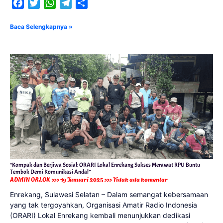
Facebook
Twitter
WhatsApp
Telegram
Share
Baca Selengkapnya »
“Kompak dan Berjiwa Sosial: ORARI Lokal Enrekang Sukses Merawat RPU Buntu
Tembok Demi Komunikasi Andal”
ADMIN ORLOK
19 Januari 2025
Tidak ada komentar
Enrekang, Sulawesi Selatan – Dalam semangat kebersamaan
yang tak tergoyahkan, Organisasi Amatir Radio Indonesia
(ORARI) Lokal Enrekang kembali menunjukkan dedikasi