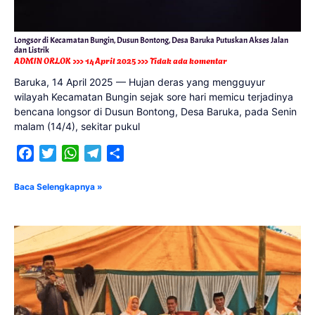
Longsor di Kecamatan Bungin, Dusun Bontong, Desa Baruka Putuskan Akses Jalan
dan Listrik
ADMIN ORLOK
14 April 2025
Tidak ada komentar
Baruka, 14 April 2025 — Hujan deras yang mengguyur
wilayah Kecamatan Bungin sejak sore hari memicu terjadinya
bencana longsor di Dusun Bontong, Desa Baruka, pada Senin
malam (14/4), sekitar pukul
Facebook
Twitter
WhatsApp
Telegram
Share
Baca Selengkapnya »