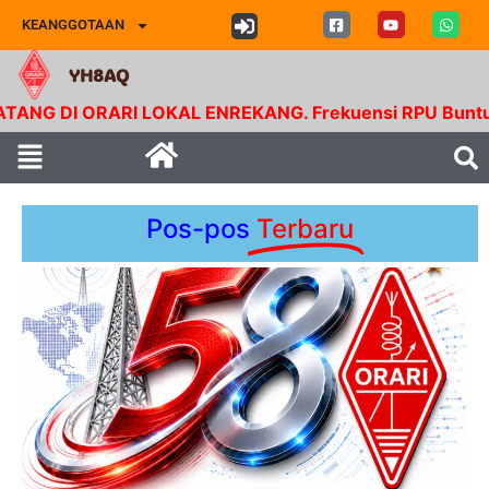
KEANGGOTAAN
YH8AQ
RI LOKAL ENREKANG. Frekuensi RPU Buntu Bolong. Tx 1
Pos-pos
Terbaru