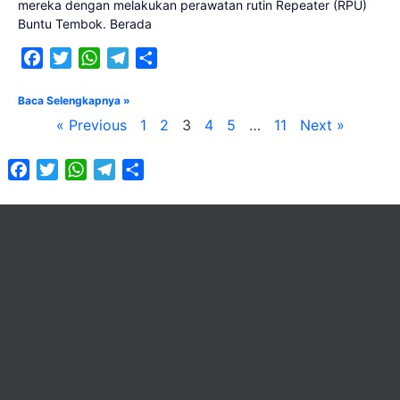
mereka dengan melakukan perawatan rutin Repeater (RPU)
Buntu Tembok. Berada
Facebook
Twitter
WhatsApp
Telegram
Share
Baca Selengkapnya »
« Previous
1
2
3
4
5
…
11
Next »
Facebook
Twitter
WhatsApp
Telegram
Share