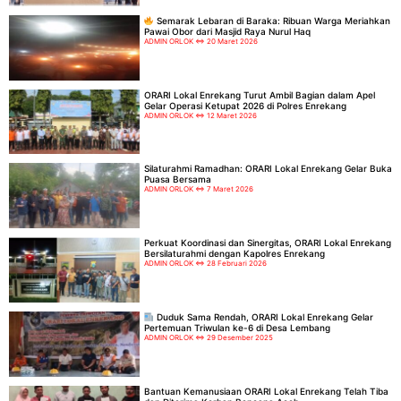
Semarak Lebaran di Baraka: Ribuan Warga Meriahkan
Pawai Obor dari Masjid Raya Nurul Haq
ADMIN ORLOK
20 Maret 2026
ORARI Lokal Enrekang Turut Ambil Bagian dalam Apel
Gelar Operasi Ketupat 2026 di Polres Enrekang
ADMIN ORLOK
12 Maret 2026
Silaturahmi Ramadhan: ORARI Lokal Enrekang Gelar Buka
Puasa Bersama
ADMIN ORLOK
7 Maret 2026
Perkuat Koordinasi dan Sinergitas, ORARI Lokal Enrekang
Bersilaturahmi dengan Kapolres Enrekang
ADMIN ORLOK
28 Februari 2026
Duduk Sama Rendah, ORARI Lokal Enrekang Gelar
Pertemuan Triwulan ke-6 di Desa Lembang
ADMIN ORLOK
29 Desember 2025
Bantuan Kemanusiaan ORARI Lokal Enrekang Telah Tiba