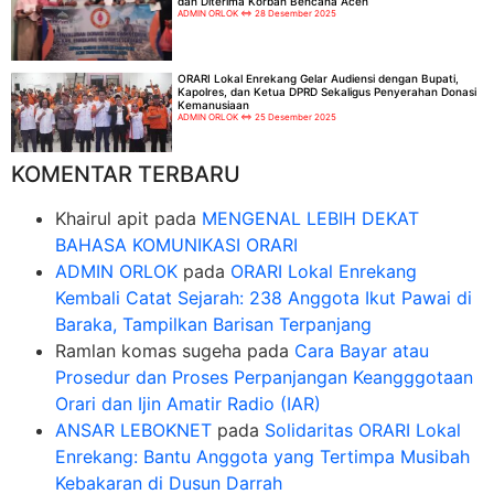
dan Diterima Korban Bencana Aceh
ADMIN ORLOK
28 Desember 2025
ORARI Lokal Enrekang Gelar Audiensi dengan Bupati,
Kapolres, dan Ketua DPRD Sekaligus Penyerahan Donasi
Kemanusiaan
ADMIN ORLOK
25 Desember 2025
KOMENTAR TERBARU
Khairul apit
pada
MENGENAL LEBIH DEKAT
BAHASA KOMUNIKASI ORARI
ADMIN ORLOK
pada
ORARI Lokal Enrekang
Kembali Catat Sejarah: 238 Anggota Ikut Pawai di
Baraka, Tampilkan Barisan Terpanjang
Ramlan komas sugeha
pada
Cara Bayar atau
Prosedur dan Proses Perpanjangan Keangggotaan
Orari dan Ijin Amatir Radio (IAR)
ANSAR LEBOKNET
pada
Solidaritas ORARI Lokal
Enrekang: Bantu Anggota yang Tertimpa Musibah
Kebakaran di Dusun Darrah