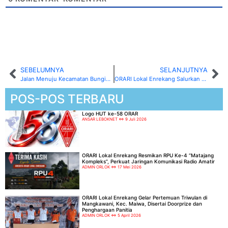
SEBELUMNYA
SELANJUTNYA
Jalan Menuju Kecamatan Bungin Terputus Akibat Longsor, ORARI Bantu Komunikasi Darurat
ORARI Lokal Enrekang Salurkan Bantuan Kemanusiaan untuk Korban Kebakaran di Dante Malua
POS-POS TERBARU
Logo HUT ke-58 ORAR
ANSAR LEBOKNET
9 Juli 2026
ORARI Lokal Enrekang Resmikan RPU Ke-4 “Matajang
Kompleks”, Perkuat Jaringan Komunikasi Radio Amatir
ADMIN ORLOK
17 Mei 2026
ORARI Lokal Enrekang Gelar Pertemuan Triwulan di
Mangkawani, Kec. Maiwa, Disertai Doorprize dan
Penghargaan Panitia
ADMIN ORLOK
5 April 2026