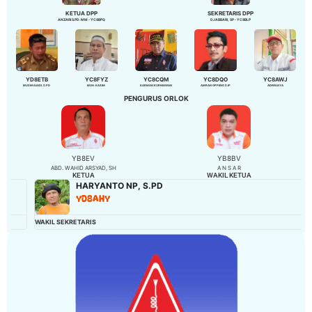
KETUA DPP
SEKRETARIS DPP
ANZARI S.PD. MM - YC8BPQ
DJABBARI, SP - YC8BLP
YD8ETB
YC8FYZ
YC8CQM
YC8DQO
YC8AWJ
MUSMULIADI, S.PD
MUH. KASIM
KARMAN KURNIAWAN
AMRAN OPPENG S.IP
ADIWIJAYA
PENGURUS ORLOK
YB8EV
YB8BV
ABD. WAHID ARSYAD, SH
A N S A R
KETUA
WAKIL KETUA
HARYANTO NP, S.PD
YD8AHY
WAKIL SEKRETARIS
BE