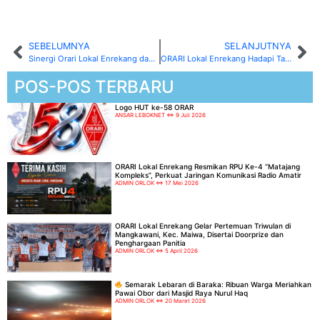
SEBELUMNYA
SELANJUTNYA
Sinergi Orari Lokal Enrekang dan Desa Eran Batu: Pelatihan Radio Komunikasi untuk Siaga dan Kemajuan Desa
ORARI Lokal Enrekang Hadapi Tantangan Besar: Kerancuan Pengguna Frekuensi di 3 RPU
POS-POS TERBARU
Logo HUT ke-58 ORAR
ANSAR LEBOKNET
9 Juli 2026
ORARI Lokal Enrekang Resmikan RPU Ke-4 “Matajang
Kompleks”, Perkuat Jaringan Komunikasi Radio Amatir
ADMIN ORLOK
17 Mei 2026
ORARI Lokal Enrekang Gelar Pertemuan Triwulan di
Mangkawani, Kec. Maiwa, Disertai Doorprize dan
Penghargaan Panitia
ADMIN ORLOK
5 April 2026
Semarak Lebaran di Baraka: Ribuan Warga Meriahkan
Pawai Obor dari Masjid Raya Nurul Haq
ADMIN ORLOK
20 Maret 2026