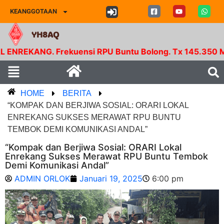
KEANGGOTAAN
YH8AQ
G. Frekuensi RPU Buntu Bolong. Tx 145.350 Mhz - Rx 
HOME
BERITA
“KOMPAK DAN BERJIWA SOSIAL: ORARI LOKAL
ENREKANG SUKSES MERAWAT RPU BUNTU
TEMBOK DEMI KOMUNIKASI ANDAL”
“Kompak dan Berjiwa Sosial: ORARI Lokal
Enrekang Sukses Merawat RPU Buntu Tembok
Demi Komunikasi Andal”
ADMIN ORLOK
Januari 19, 2025
6:00 pm