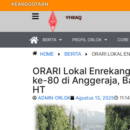
KEANGGOTAAN
YH8AQ
BERITA
PROFIL ORLOK
CORE
HOME
BERITA
ORARI LOKAL EN
ORARI Lokal Enrekang
ke-80 di Anggeraja, B
HT
ADMIN ORLOK
Agustus 13, 2025
11:1