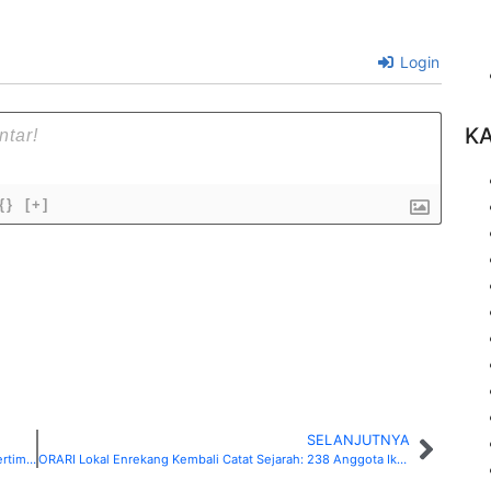
Login
K
{}
[+]
SELANJUTNYA
Solidaritas ORARI Lokal Enrekang: Bantu Anggota yang Tertimpa Musibah Kebakaran di Dusun Darrah
ORARI Lokal Enrekang Kembali Catat Sejarah: 238 Anggota Ikut Pawai di Baraka, Tampilkan Barisan Terpanjang