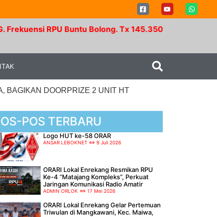
RPU Buntu Bolong. Tx 145.350 Mhz - Rx 147.950 Mhz. 
NTAK
, BAGIKAN DOORPRIZE 2 UNIT HT
POS-POS TERBARU
Logo HUT ke-58 ORAR
ANSAR LEBOKNET
9 Juli 2026
ORARI Lokal Enrekang Resmikan RPU
Ke-4 “Matajang Kompleks”, Perkuat
Jaringan Komunikasi Radio Amatir
ADMIN ORLOK
17 Mei 2026
ORARI Lokal Enrekang Gelar Pertemuan
Triwulan di Mangkawani, Kec. Maiwa,