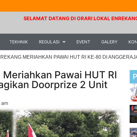
SELAMAT DATANG DI ORARI LOKAL ENREKANG. Frekuensi 
TEKHNIK
REGULASI
EVENT
GALERY
KO
REKANG MERIAHKAN PAWAI HUT RI KE-80 DI ANGGERAJA
 Meriahkan Pawai HUT RI
agikan Doorprize 2 Unit
4 am