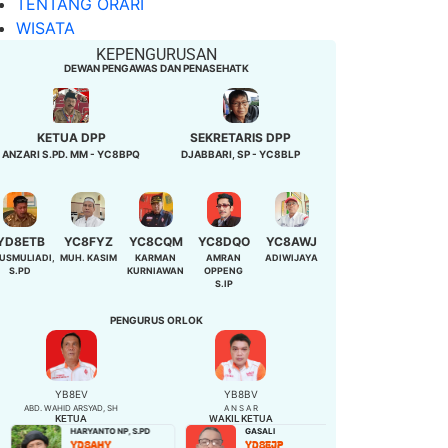
TENTANG ORARI
WISATA
KEPENGURUSAN
DEWAN PENGAWAS DAN PENASEHATK
KETUA DPP
SEKRETARIS DPP
ANZARI S.PD. MM - YC8BPQ
DJABBARI, SP - YC8BLP
YD8ETB
YC8FYZ
YC8CQM
YC8DQO
YC8AWJ
USMULIADI,
MUH. KASIM
KARMAN
AMRAN
ADIWIJAYA
S.PD
KURNIAWAN
OPPENG
S.IP
PENGURUS ORLOK
YB8EV
YB8BV
ABD. WAHID ARSYAD, SH
A N S A R
KETUA
WAKIL KETUA
HARYANTO NP, S.PD
GASALI
NIBAH,S.Pd
YD8AHY
YD8EJP
YD8EQB