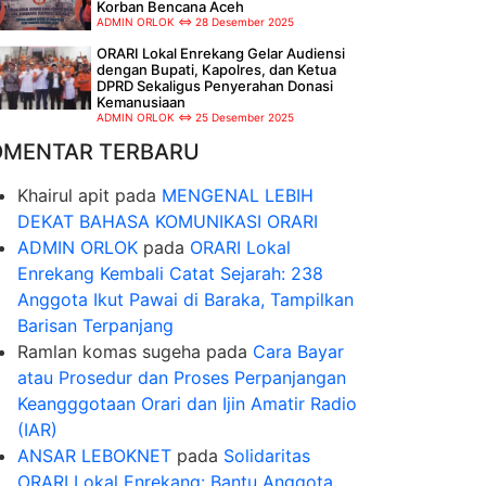
Korban Bencana Aceh
ADMIN ORLOK
28 Desember 2025
ORARI Lokal Enrekang Gelar Audiensi
dengan Bupati, Kapolres, dan Ketua
DPRD Sekaligus Penyerahan Donasi
Kemanusiaan
ADMIN ORLOK
25 Desember 2025
OMENTAR TERBARU
Khairul apit
pada
MENGENAL LEBIH
DEKAT BAHASA KOMUNIKASI ORARI
ADMIN ORLOK
pada
ORARI Lokal
Enrekang Kembali Catat Sejarah: 238
Anggota Ikut Pawai di Baraka, Tampilkan
Barisan Terpanjang
Ramlan komas sugeha
pada
Cara Bayar
atau Prosedur dan Proses Perpanjangan
Keangggotaan Orari dan Ijin Amatir Radio
(IAR)
ANSAR LEBOKNET
pada
Solidaritas
ORARI Lokal Enrekang: Bantu Anggota