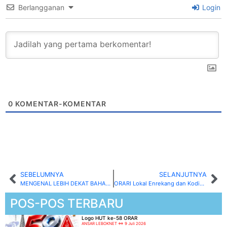
Berlangganan
Login
0
KOMENTAR-KOMENTAR
SEBELUMNYA
SELANJUTNYA
MENGENAL LEBIH DEKAT BAHASA KOMUNIKASI ORARI
ORARI Lokal Enrekang dan Kodim 1419/Enrekang Bersinergi Dukung Kelancaran Latimojong Eco Culture Run 2025 dalam Rangka HUT TNI ke-80
POS-POS TERBARU
Logo HUT ke-58 ORAR
ANSAR LEBOKNET
9 Juli 2026