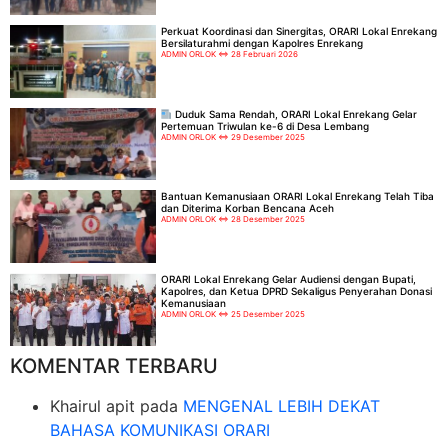
Perkuat Koordinasi dan Sinergitas, ORARI Lokal Enrekang
Bersilaturahmi dengan Kapolres Enrekang
ADMIN ORLOK
28 Februari 2026
Duduk Sama Rendah, ORARI Lokal Enrekang Gelar
Pertemuan Triwulan ke-6 di Desa Lembang
ADMIN ORLOK
29 Desember 2025
Bantuan Kemanusiaan ORARI Lokal Enrekang Telah Tiba
dan Diterima Korban Bencana Aceh
ADMIN ORLOK
28 Desember 2025
ORARI Lokal Enrekang Gelar Audiensi dengan Bupati,
Kapolres, dan Ketua DPRD Sekaligus Penyerahan Donasi
Kemanusiaan
ADMIN ORLOK
25 Desember 2025
KOMENTAR TERBARU
Khairul apit
pada
MENGENAL LEBIH DEKAT
BAHASA KOMUNIKASI ORARI