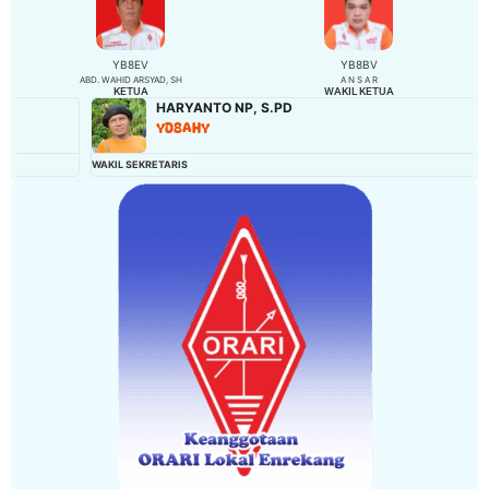
YB8EV
YB8BV
ABD. WAHID ARSYAD, SH
A N S A R
KETUA
WAKIL KETUA
HARYANTO NP, S.PD
YD8AHY
WAKIL SEKRETARIS