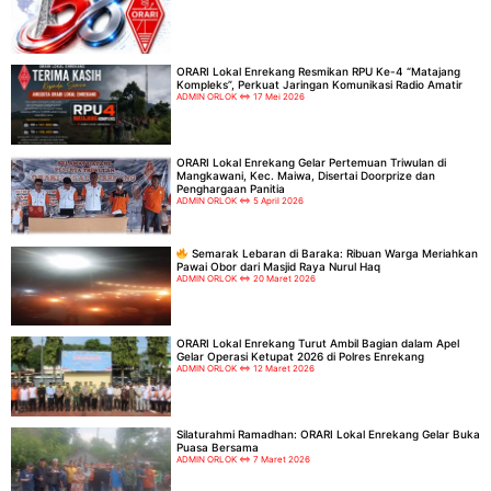
ORARI Lokal Enrekang Resmikan RPU Ke-4 “Matajang
Kompleks”, Perkuat Jaringan Komunikasi Radio Amatir
ADMIN ORLOK
17 Mei 2026
ORARI Lokal Enrekang Gelar Pertemuan Triwulan di
Mangkawani, Kec. Maiwa, Disertai Doorprize dan
Penghargaan Panitia
ADMIN ORLOK
5 April 2026
Semarak Lebaran di Baraka: Ribuan Warga Meriahkan
Pawai Obor dari Masjid Raya Nurul Haq
ADMIN ORLOK
20 Maret 2026
ORARI Lokal Enrekang Turut Ambil Bagian dalam Apel
Gelar Operasi Ketupat 2026 di Polres Enrekang
ADMIN ORLOK
12 Maret 2026
Silaturahmi Ramadhan: ORARI Lokal Enrekang Gelar Buka
Puasa Bersama
ADMIN ORLOK
7 Maret 2026