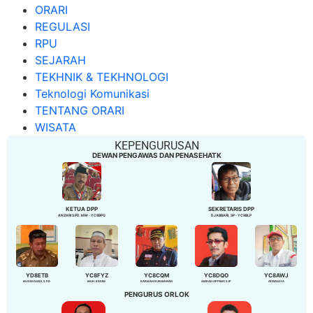
ORARI
REGULASI
RPU
SEJARAH
TEKHNIK & TEKHNOLOGI
Teknologi Komunikasi
TENTANG ORARI
WISATA
KEPENGURUSAN
DEWAN PENGAWAS DAN PENASEHATK
KETUA DPP
SEKRETARIS DPP
ANZARI S.PD. MM - YC8BPQ
DJABBARI, SP - YC8BLP
YD8ETB
YC8FYZ
YC8CQM
YC8DQO
YC8AWJ
MUSMULIADI, S.PD
MUH. KASIM
KARMAN KURNIAWAN
AMRAN OPPENG S.IP
ADIWIJAYA
PENGURUS ORLOK