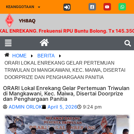
KEANGGOTAAN
YH8AQ
NG. Frekuensi RPU Buntu Bolong. Tx 145.350 Mhz - Rx
HOME
BERITA
ORARI LOKAL ENREKANG GELAR PERTEMUAN
TRIWULAN DI MANGKAWANI, KEC. MAIWA, DISERTAI
DOORPRIZE DAN PENGHARGAAN PANITIA
ORARI Lokal Enrekang Gelar Pertemuan Triwulan
di Mangkawani, Kec. Maiwa, Disertai Doorprize
dan Penghargaan Panitia
ADMIN ORLOK
April 5, 2026
9:24 pm