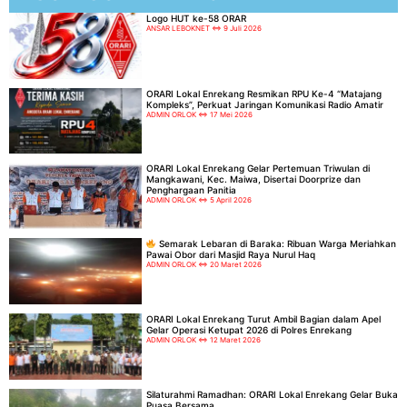
Logo HUT ke-58 ORAR
ANSAR LEBOKNET
9 Juli 2026
ORARI Lokal Enrekang Resmikan RPU Ke-4 “Matajang
Kompleks”, Perkuat Jaringan Komunikasi Radio Amatir
ADMIN ORLOK
17 Mei 2026
ORARI Lokal Enrekang Gelar Pertemuan Triwulan di
Mangkawani, Kec. Maiwa, Disertai Doorprize dan
Penghargaan Panitia
ADMIN ORLOK
5 April 2026
Semarak Lebaran di Baraka: Ribuan Warga Meriahkan
Pawai Obor dari Masjid Raya Nurul Haq
ADMIN ORLOK
20 Maret 2026
ORARI Lokal Enrekang Turut Ambil Bagian dalam Apel
Gelar Operasi Ketupat 2026 di Polres Enrekang
ADMIN ORLOK
12 Maret 2026
Silaturahmi Ramadhan: ORARI Lokal Enrekang Gelar Buka
Puasa Bersama