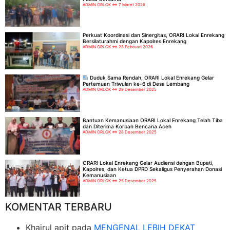
ADMIN ORLOK
7 Maret 2026
Perkuat Koordinasi dan Sinergitas, ORARI Lokal Enrekang
Bersilaturahmi dengan Kapolres Enrekang
ADMIN ORLOK
28 Februari 2026
Duduk Sama Rendah, ORARI Lokal Enrekang Gelar
Pertemuan Triwulan ke-6 di Desa Lembang
ADMIN ORLOK
29 Desember 2025
Bantuan Kemanusiaan ORARI Lokal Enrekang Telah Tiba
dan Diterima Korban Bencana Aceh
ADMIN ORLOK
28 Desember 2025
ORARI Lokal Enrekang Gelar Audiensi dengan Bupati,
Kapolres, dan Ketua DPRD Sekaligus Penyerahan Donasi
Kemanusiaan
ADMIN ORLOK
25 Desember 2025
KOMENTAR TERBARU
Khairul apit
pada
MENGENAL LEBIH DEKAT