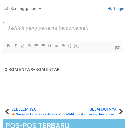
Berlangganan
Login
{}
[+]
0
KOMENTAR-KOMENTAR
SEBELUMNYA
SELANJUTNYA
Semarak Lebaran di Baraka: Ribuan Warga Meriahkan Pawai Obor dari Masjid Raya Nurul Haq
ORARI Lokal Enrekang Resmikan RPU Ke-4 “Matajang Kompleks”, Perkuat Jaringan Komunikasi Radio Amatir
POS-POS TERBARU