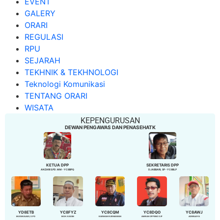
EVENT
GALERY
ORARI
REGULASI
RPU
SEJARAH
TEKHNIK & TEKHNOLOGI
Teknologi Komunikasi
TENTANG ORARI
WISATA
KEPENGURUSAN
DEWAN PENGAWAS DAN PENASEHATK
KETUA DPP
SEKRETARIS DPP
ANZARI S.PD. MM - YC8BPQ
DJABBARI, SP - YC8BLP
YD8ETB
YC8FYZ
YC8CQM
YC8DQO
YC8AWJ
MUSMULIADI, S.PD
MUH. KASIM
KARMAN KURNIAWAN
AMRAN OPPENG S.IP
ADIWIJAYA