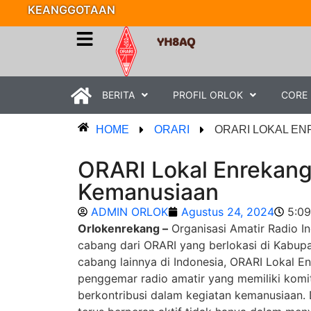
KEANGGOTAAN
YH8AQ
BERITA
PROFIL ORLOK
CORE
HOME
ORARI
ORARI LOKAL EN
ORARI Lokal Enrekang:
Kemanusiaan
ADMIN ORLOK
Agustus 24, 2024
5:0
Orlokenrekang –
Organisasi Amatir Radio In
cabang dari ORARI yang berlokasi di Kabupa
cabang lainnya di Indonesia, ORARI Lokal 
penggemar radio amatir yang memiliki komi
berkontribusi dalam kegiatan kemanusiaan.