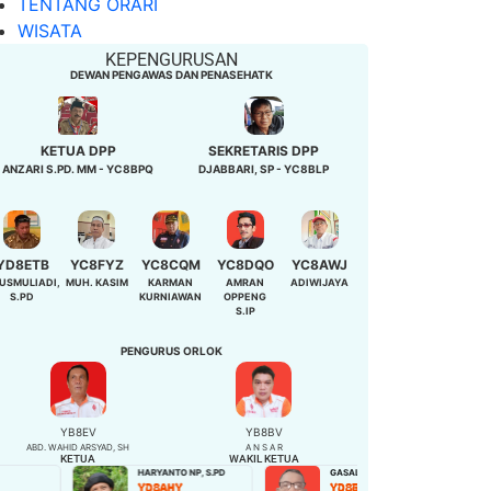
TENTANG ORARI
WISATA
KEPENGURUSAN
DEWAN PENGAWAS DAN PENASEHATK
KETUA DPP
SEKRETARIS DPP
ANZARI S.PD. MM - YC8BPQ
DJABBARI, SP - YC8BLP
YD8ETB
YC8FYZ
YC8CQM
YC8DQO
YC8AWJ
USMULIADI,
MUH. KASIM
KARMAN
AMRAN
ADIWIJAYA
S.PD
KURNIAWAN
OPPENG
S.IP
PENGURUS ORLOK
YB8EV
YB8BV
ABD. WAHID ARSYAD, SH
A N S A R
KETUA
WAKIL KETUA
HARYANTO NP, S.PD
GASALI
NIBAH,S.Pd
YD8AHY
YD8EJP
YD8EQB