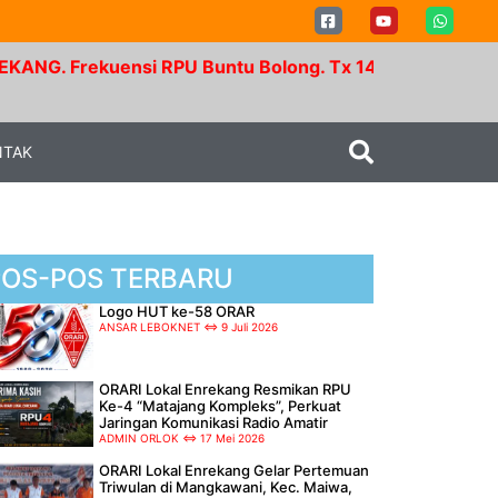
kuensi RPU Buntu Bolong. Tx 145.350 Mhz - Rx 147.95
NTAK
POS-POS TERBARU
Logo HUT ke-58 ORAR
ANSAR LEBOKNET
9 Juli 2026
ORARI Lokal Enrekang Resmikan RPU
Ke-4 “Matajang Kompleks”, Perkuat
Jaringan Komunikasi Radio Amatir
ADMIN ORLOK
17 Mei 2026
ORARI Lokal Enrekang Gelar Pertemuan
Triwulan di Mangkawani, Kec. Maiwa,