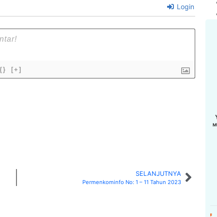
Login
{}
[+]
M
SELANJUTNYA
Permenkominfo No: 1 – 11 Tahun 2023
 DERI, SH
MUHAMMAD IRFAN
SUPARDI
AWZ
YD8ERQ
YD8EVF