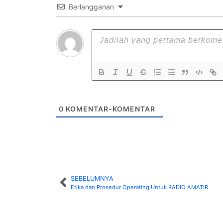
Berlangganan
0
KOMENTAR-KOMENTAR
SEBELUMNYA
Etika dan Prosedur Operating Untuk RADIO AMATIR
MUH RIDWAN A
M. ANDIS
ANWAR
YD8EZW
YD8CPS
YD8