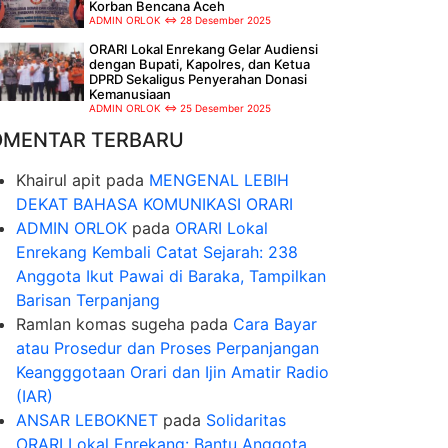
Korban Bencana Aceh
ADMIN ORLOK
28 Desember 2025
ORARI Lokal Enrekang Gelar Audiensi
dengan Bupati, Kapolres, dan Ketua
DPRD Sekaligus Penyerahan Donasi
Kemanusiaan
ADMIN ORLOK
25 Desember 2025
OMENTAR TERBARU
Khairul apit
pada
MENGENAL LEBIH
DEKAT BAHASA KOMUNIKASI ORARI
ADMIN ORLOK
pada
ORARI Lokal
Enrekang Kembali Catat Sejarah: 238
Anggota Ikut Pawai di Baraka, Tampilkan
Barisan Terpanjang
Ramlan komas sugeha
pada
Cara Bayar
atau Prosedur dan Proses Perpanjangan
Keangggotaan Orari dan Ijin Amatir Radio
(IAR)
ANSAR LEBOKNET
pada
Solidaritas
ORARI Lokal Enrekang: Bantu Anggota