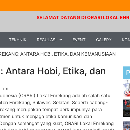
SELAMAT DATANG DI ORARI LOKAL ENREKANG. Fre
TEKHNIK
REGULASI
EVENT
GALERY
KO
REKANG: ANTARA HOBI, ETIKA, DAN KEMANUSIAAN
 Antara Hobi, Etika, dan
9 pm
donesia (ORARI) Lokal Enrekang adalah salah satu
ten Enrekang, Sulawesi Selatan. Seperti cabang-
Enrekang merupakan tempat berkumpulnya para
tmen untuk menjaga etika komunikasi dan
 Dengan semangat yang kuat, ORARI Lokal Enrekang