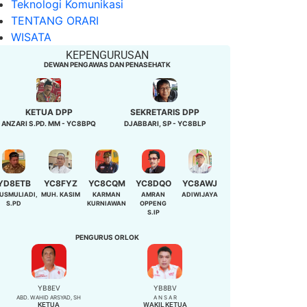
Teknologi Komunikasi
TENTANG ORARI
WISATA
KEPENGURUSAN
DEWAN PENGAWAS DAN PENASEHATK
KETUA DPP
SEKRETARIS DPP
ANZARI S.PD. MM - YC8BPQ
DJABBARI, SP - YC8BLP
YD8ETB
YC8FYZ
YC8CQM
YC8DQO
YC8AWJ
USMULIADI,
MUH. KASIM
KARMAN
AMRAN
ADIWIJAYA
S.PD
KURNIAWAN
OPPENG
S.IP
PENGURUS ORLOK
YB8EV
YB8BV
ABD. WAHID ARSYAD, SH
A N S A R
KETUA
WAKIL KETUA