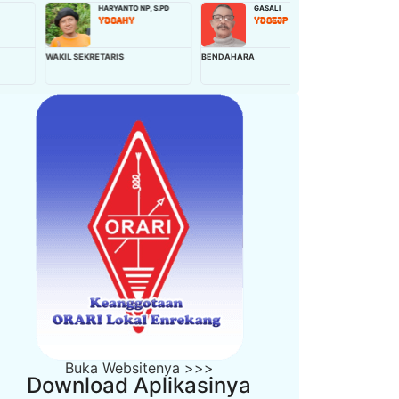
HARYANTO NP, S.PD
GASALI
NIBAH,S.Pd
YD8AHY
YD8EJP
YD8EQB
AKIL SEKRETARIS
BENDAHARA
WAKIL BENDAHARA
Buka Websitenya >>>
Download Aplikasinya