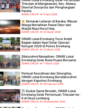
ORARI Lokal Enrekang Gelar Pertemuan
Triwulan di Mangkawani, Kec. Maiwa,
Disertai Doorprize dan Penghargaan
Panitia
ADMIN ORLOK
5 April 2026
Semarak Lebaran di Baraka: Ribuan
Warga Meriahkan Pawai Obor dari
Masjid Raya Nurul Haq
ADMIN ORLOK
20 Maret 2026
ORARI Lokal Enrekang Turut Ambil
Bagian dalam Apel Gelar Operasi
Ketupat 2026 di Polres Enrekang
ADMIN ORLOK
12 Maret 2026
Silaturahmi Ramadhan: ORARI Lokal
Enrekang Gelar Buka Puasa Bersama
ADMIN ORLOK
7 Maret 2026
Perkuat Koordinasi dan Sinergitas,
ORARI Lokal Enrekang Bersilaturahmi
dengan Kapolres Enrekang
ADMIN ORLOK
28 Februari 2026
Duduk Sama Rendah, ORARI Lokal
Enrekang Gelar Pertemuan Triwulan ke-
6 di Desa Lembang
ADMIN ORLOK
29 Desember 2025