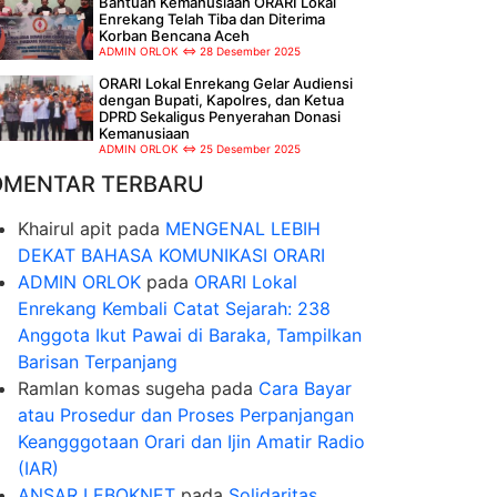
Bantuan Kemanusiaan ORARI Lokal
Enrekang Telah Tiba dan Diterima
Korban Bencana Aceh
ADMIN ORLOK
28 Desember 2025
ORARI Lokal Enrekang Gelar Audiensi
dengan Bupati, Kapolres, dan Ketua
DPRD Sekaligus Penyerahan Donasi
Kemanusiaan
ADMIN ORLOK
25 Desember 2025
OMENTAR TERBARU
Khairul apit
pada
MENGENAL LEBIH
DEKAT BAHASA KOMUNIKASI ORARI
ADMIN ORLOK
pada
ORARI Lokal
Enrekang Kembali Catat Sejarah: 238
Anggota Ikut Pawai di Baraka, Tampilkan
Barisan Terpanjang
Ramlan komas sugeha
pada
Cara Bayar
atau Prosedur dan Proses Perpanjangan
Keangggotaan Orari dan Ijin Amatir Radio
(IAR)
ANSAR LEBOKNET
pada
Solidaritas