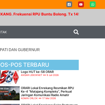
uensi RPU Buntu Bolong. Tx 145.350 Mhz - Rx 147.950
NTAK
UPATI DAN GUBERNUR
POS-POS TERBARU
Logo HUT ke-58 ORAR
ANSAR LEBOKNET
9 Juli 2026
ORARI Lokal Enrekang Resmikan RPU
Ke-4 “Matajang Kompleks”, Perkuat
Jaringan Komunikasi Radio Amatir
ADMIN ORLOK
17 Mei 2026