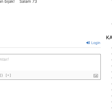
dan bijak! Salam 73
K
Login
{}
[+]