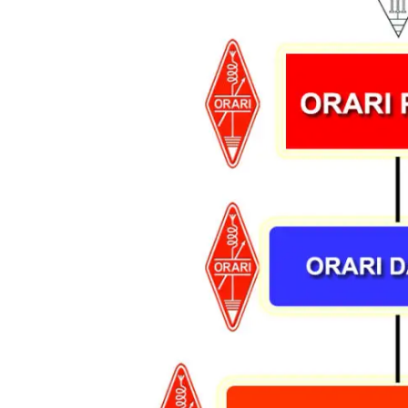
STAF KHUSUS
STAF KHUSUS
KABID ORGANISAS
KEANGGOTAAN