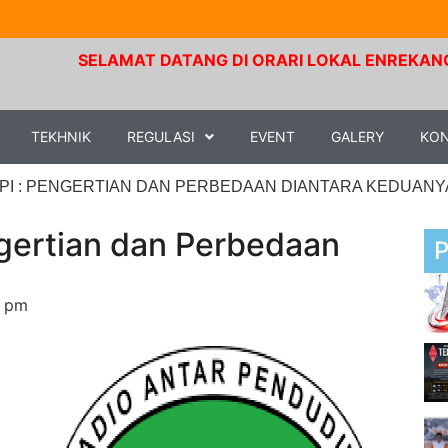
SELAMAT DATANG DI ORARI LOKAL ENREKANG. Frekuensi 
TEKHNIK
REGULASI
EVENT
GALERY
KO
PI : PENGERTIAN DAN PERBEDAAN DIANTARA KEDUANY
gertian dan Perbedaan
9 pm