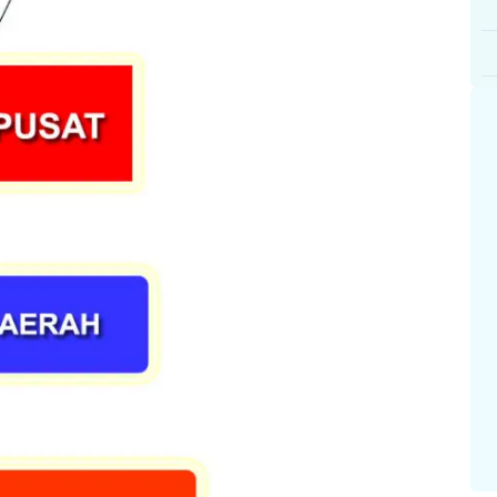
I
KABID OPERASI TEKHNIK
SEKRETARIS
WA