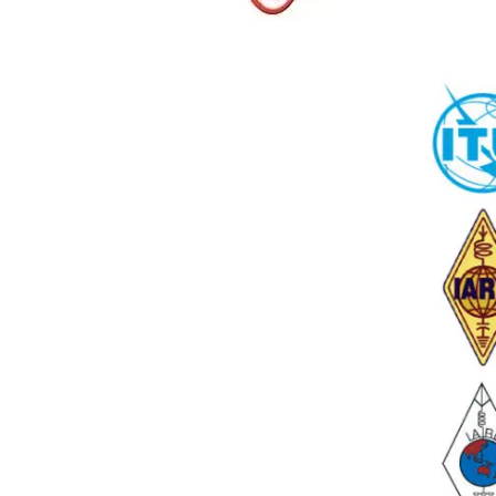
MUH RIDWAN A
M. ANDIS
ANWAR 
YD8EZW
YD8CPS
YD8A