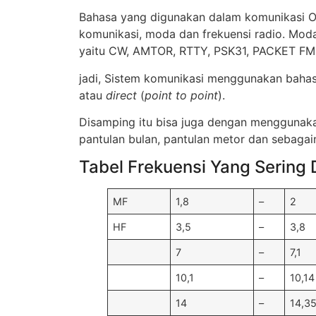
Bahasa yang digunakan dalam komunikasi 
komunikasi, moda dan frekuensi radio. Mod
yaitu CW, AMTOR, RTTY, PSK31, PACKET FM, 
jadi, Sistem komunikasi menggunakan bahas
atau
direct
(
point to point
).
Disamping itu bisa juga dengan menggunakan
pantulan bulan, pantulan metor dan sebagai
Tabel Frekuensi Yang Sering 
MF
1,8
–
2
HF
3,5
–
3,8
7
–
7,1
10,1
–
10,14
14
–
14,3