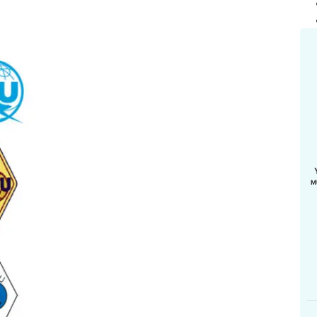
M
DERI, SH
MUHAMMAD IRFAN
SUPARDI
WZ
YD8ERQ
YD8EVF