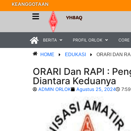
KEANGGOTAAN
YH8AQ
BERITA
PROFIL ORLOK
CORE
HOME
EDUKASI
ORARI DAN RA
ORARI Dan RAPI : Pen
Diantara Keduanya
ADMIN ORLOK
Agustus 25, 2024
7:5