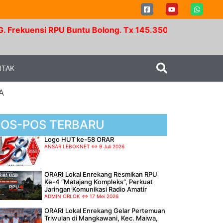
RPU Buntu Bolong. Tx 145.350 Mhz - Rx 147.950 Mhz. R
NTAK
A
POS-POS TERBARU
Logo HUT ke-58 ORAR
ANSAR LEBOKNET
9 Juli 2026
ORARI Lokal Enrekang Resmikan RPU
Ke-4 “Matajang Kompleks”, Perkuat
Jaringan Komunikasi Radio Amatir
ADMIN ORLOK
17 Mei 2026
ORARI Lokal Enrekang Gelar Pertemuan
Triwulan di Mangkawani, Kec. Maiwa,