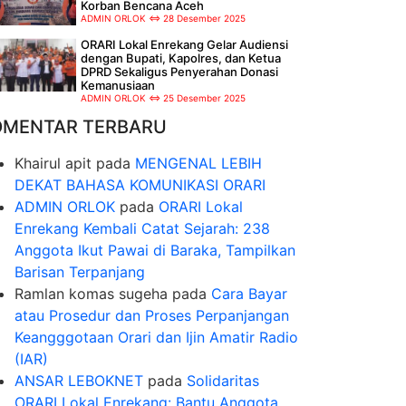
Korban Bencana Aceh
ADMIN ORLOK
28 Desember 2025
ORARI Lokal Enrekang Gelar Audiensi
dengan Bupati, Kapolres, dan Ketua
DPRD Sekaligus Penyerahan Donasi
Kemanusiaan
ADMIN ORLOK
25 Desember 2025
OMENTAR TERBARU
Khairul apit
pada
MENGENAL LEBIH
DEKAT BAHASA KOMUNIKASI ORARI
ADMIN ORLOK
pada
ORARI Lokal
Enrekang Kembali Catat Sejarah: 238
Anggota Ikut Pawai di Baraka, Tampilkan
Barisan Terpanjang
Ramlan komas sugeha
pada
Cara Bayar
atau Prosedur dan Proses Perpanjangan
Keangggotaan Orari dan Ijin Amatir Radio
(IAR)
ANSAR LEBOKNET
pada
Solidaritas
ORARI Lokal Enrekang: Bantu Anggota