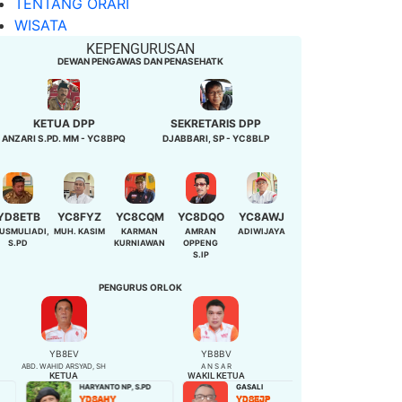
TENTANG ORARI
WISATA
KEPENGURUSAN
DEWAN PENGAWAS DAN PENASEHATK
KETUA DPP
SEKRETARIS DPP
ANZARI S.PD. MM - YC8BPQ
DJABBARI, SP - YC8BLP
YD8ETB
YC8FYZ
YC8CQM
YC8DQO
YC8AWJ
USMULIADI,
MUH. KASIM
KARMAN
AMRAN
ADIWIJAYA
S.PD
KURNIAWAN
OPPENG
S.IP
PENGURUS ORLOK
YB8EV
YB8BV
ABD. WAHID ARSYAD, SH
A N S A R
KETUA
WAKIL KETUA
HARYANTO NP, S.PD
GASALI
NIBAH,S.Pd
YD8AHY
YD8EJP
YD8EQB