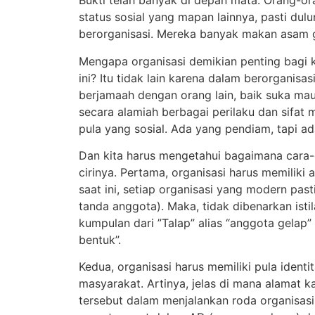
Bukti telah banyak di depan mata. Orang-o
status sosial yang mapan lainnya, pasti d
berorganisasi. Mereka banyak makan asam g
Mengapa organisasi demikian penting bagi k
ini? Itu tidak lain karena dalam berorganisas
berjamaah dengan orang lain, baik suka mau
secara alamiah berbagai perilaku dan sifat
pula yang sosial. Ada yang pendiam, tapi a
Dan kita harus mengetahui bagaimana cara-c
cirinya. Pertama, organisasi harus memiliki 
saat ini, setiap organisasi yang modern pas
tanda anggota). Maka, tidak dibenarkan ist
kumpulan dari ”Talap” alias “anggota gelap”
bentuk”.
Kedua, organisasi harus memiliki pula ident
masyarakat. Artinya, jelas di mana alamat k
tersebut dalam menjalankan roda organisasi