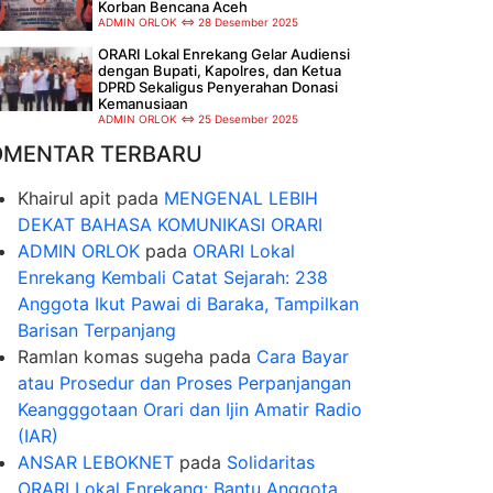
Korban Bencana Aceh
ADMIN ORLOK
28 Desember 2025
ORARI Lokal Enrekang Gelar Audiensi
dengan Bupati, Kapolres, dan Ketua
DPRD Sekaligus Penyerahan Donasi
Kemanusiaan
ADMIN ORLOK
25 Desember 2025
OMENTAR TERBARU
Khairul apit
pada
MENGENAL LEBIH
DEKAT BAHASA KOMUNIKASI ORARI
ADMIN ORLOK
pada
ORARI Lokal
Enrekang Kembali Catat Sejarah: 238
Anggota Ikut Pawai di Baraka, Tampilkan
Barisan Terpanjang
Ramlan komas sugeha
pada
Cara Bayar
atau Prosedur dan Proses Perpanjangan
Keangggotaan Orari dan Ijin Amatir Radio
(IAR)
ANSAR LEBOKNET
pada
Solidaritas
ORARI Lokal Enrekang: Bantu Anggota