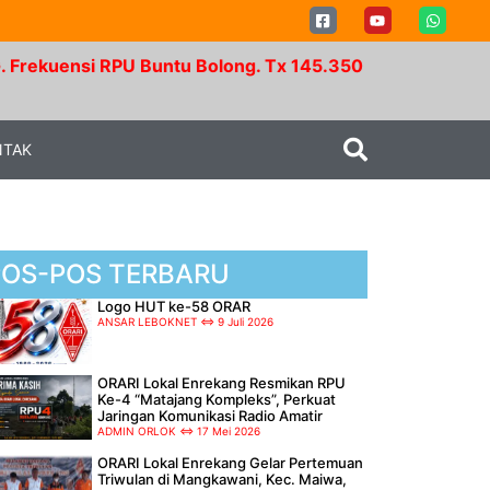
PU Buntu Bolong. Tx 145.350 Mhz - Rx 147.950 Mhz. R
NTAK
POS-POS TERBARU
Logo HUT ke-58 ORAR
ANSAR LEBOKNET
9 Juli 2026
ORARI Lokal Enrekang Resmikan RPU
Ke-4 “Matajang Kompleks”, Perkuat
Jaringan Komunikasi Radio Amatir
ADMIN ORLOK
17 Mei 2026
ORARI Lokal Enrekang Gelar Pertemuan
Triwulan di Mangkawani, Kec. Maiwa,