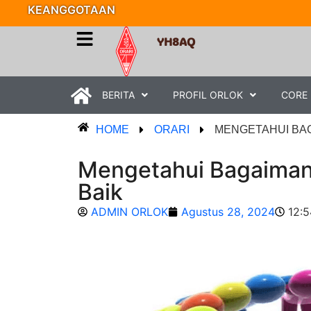
KEANGGOTAAN
YH8AQ
BERITA
PROFIL ORLOK
CORE
HOME
ORARI
MENGETAHUI BAG
Mengetahui Bagaimana
Baik
ADMIN ORLOK
Agustus 28, 2024
12: