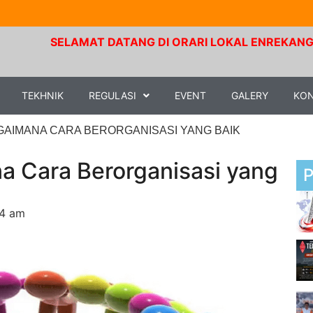
SELAMAT DATANG DI ORARI LOKAL ENREKANG. Frekuensi R
TEKHNIK
REGULASI
EVENT
GALERY
KO
AIMANA CARA BERORGANISASI YANG BAIK
 Cara Berorganisasi yang
54 am