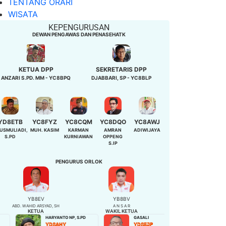
TENTANG ORARI
WISATA
KEPENGURUSAN
DEWAN PENGAWAS DAN PENASEHATK
KETUA DPP
SEKRETARIS DPP
ANZARI S.PD. MM - YC8BPQ
DJABBARI, SP - YC8BLP
YD8ETB
YC8FYZ
YC8CQM
YC8DQO
YC8AWJ
USMULIADI,
MUH. KASIM
KARMAN
AMRAN
ADIWIJAYA
S.PD
KURNIAWAN
OPPENG
S.IP
PENGURUS ORLOK
YB8EV
YB8BV
ABD. WAHID ARSYAD, SH
A N S A R
KETUA
WAKIL KETUA
HARYANTO NP, S.PD
GASALI
NIBAH,S.Pd
YD8AHY
YD8EJP
YD8EQB