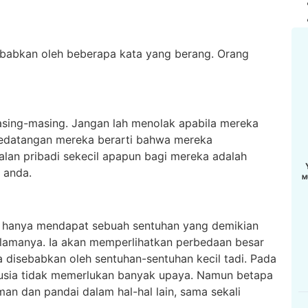
ebabkan oleh beberapa kata yang berang. Orang
sing-masing. Jangan lah menolak apabila mereka
Kedatangan mereka berarti bahwa mereka
an pribadi sekecil apapun bagi mereka adalah
i anda.
M
ia hanya mendapat sebuah sentuhan yang demikian
i lamanya. Ia akan memperlihatkan perbedaan besar
a disebabkan oleh sentuhan-sentuhan kecil tadi. Pada
sia tidak memerlukan banyak upaya. Namun betapa
an dan pandai dalam hal-hal lain, sama sekali
DERI, SH
MUHAMMAD IRFAN
SUPARDI
WZ
YD8ERQ
YD8EVF