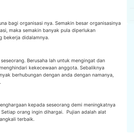
I
KABID OPERASI TEKHNIK
SEKRETARIS
WA
na bagi organisasi nya. Semakin besar organisasinya
si, maka semakin banyak pula diperlukan
g bekerja didalamnya.
seseorang. Berusaha lah untuk mengingat dan
menghindari kekecewaan anggota. Sebaliknya
banyak berhubungan dengan anda dengan namanya,
.
penghargaan kepada seseorang demi meningkatnya
Setiap orang ingin dihargai. Pujian adalah alat
ngkali terbaik.