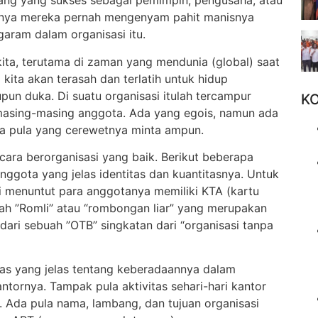
rang yang sukses sebagai pemimpin, pengusaha, atau
ulunya mereka pernah mengenyam pahit manisnya
aram dalam organisasi itu.
ita, terutama di zaman yang mendunia (global) saat
i kita akan terasah dan terlatih untuk hidup
pun duka. Di suatu organisasi itulah tercampur
K
 masing-masing anggota. Ada yang egois, namun ada
da pula yang cerewetnya minta ampun.
ara berorganisasi yang baik. Berikut beberapa
anggota yang jelas identitas dan kuantitasnya. Untuk
ti menuntut para anggotanya memiliki KTA (kartu
ilah ”Romli” atau “rombongan liar” yang merupakan
 dari sebuah ”OTB” singkatan dari “organisasi tanpa
itas yang jelas tentang keberadaannya dalam
antornya. Tampak pula aktivitas sehari-hari kantor
. Ada pula nama, lambang, dan tujuan organisasi