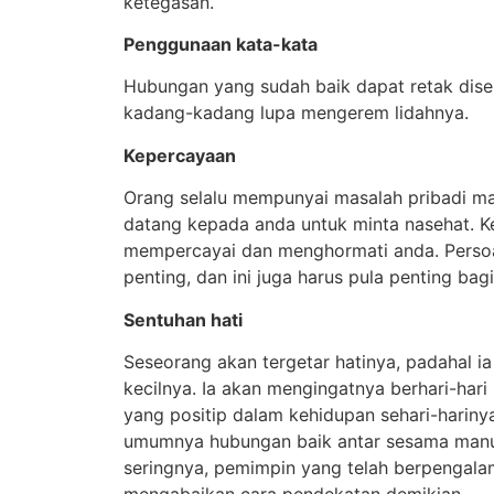
ketegasan.
Penggunaan kata-kata
Hubungan yang sudah baik dapat retak dis
kadang-kadang lupa mengerem lidahnya.
Kepercayaan
Orang selalu mempunyai masalah pribadi ma
datang kepada anda untuk minta nasehat. 
mempercayai dan menghormati anda. Persoal
penting, dan ini juga harus pula penting bag
Sentuhan hati
Seseorang akan tergetar hatinya, padahal 
kecilnya. Ia akan mengingatnya berhari-har
yang positip dalam kehidupan sehari-hariny
umumnya hubungan baik antar sesama manu
seringnya, pemimpin yang telah berpengalam
MUH RIDWAN A
M. ANDIS
ANWAR 
YD8EZW
YD8CPS
YD8A
mengabaikan cara pendekatan demikian.