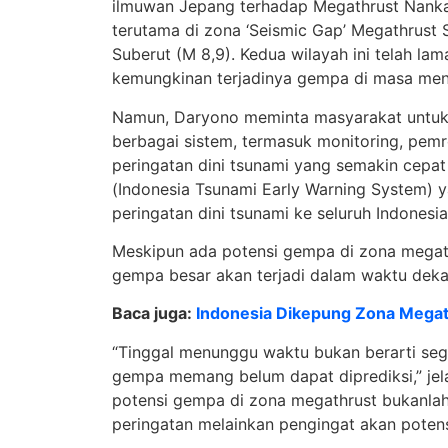
ilmuwan Jepang terhadap Megathrust Nanka
terutama di zona ‘Seismic Gap’ Megathrust 
Suberut (M 8,9). Kedua wilayah ini telah l
kemungkinan terjadinya gempa di masa me
Namun, Daryono meminta masyarakat untuk t
berbagai sistem, termasuk monitoring, pem
peringatan dini tsunami yang semakin cepat
(Indonesia Tsunami Early Warning System)
peringatan dini tsunami ke seluruh Indonesia
Meskipun ada potensi gempa di zona megat
gempa besar akan terjadi dalam waktu deka
Baca juga:
Indonesia Dikepung Zona Megath
“Tinggal menunggu waktu bukan berarti sege
gempa memang belum dapat diprediksi,” jel
potensi gempa di zona megathrust bukanlah
peringatan melainkan pengingat akan potens