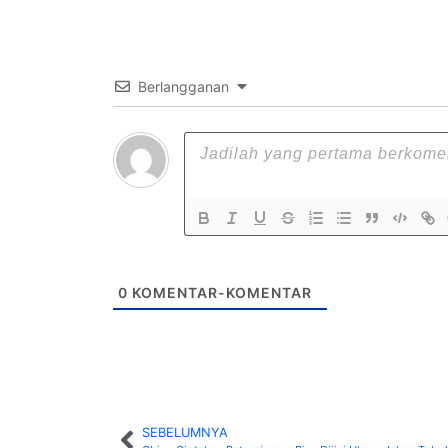
Berlangganan
0
KOMENTAR-KOMENTAR
SEBELUMNYA
MUH RIDWAN A
M. ANDIS
ANWAR 
YD8EZW
YD8CPS
YD8A