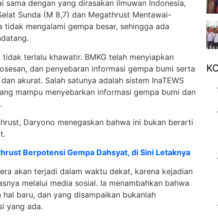
i sama dengan yang dirasakan ilmuwan Indonesia,
Selat Sunda (M 8,7) dan Megathrust Mentawai-
ama tidak mengalami gempa besar, sehingga ada
ndatang.
idak terlalu khawatir. BMKG telah menyiapkan
K
rosesan, dan penyebaran informasi gempa bumi serta
 dan akurat. Salah satunya adalah sistem InaTEWS
 yang mampu menyebarkan informasi gempa bumi dan
.
hrust, Daryono menegaskan bahwa ini bukan berarti
t.
rust Berpotensi Gempa Dahsyat, di Sini Letaknya
ra akan terjadi dalam waktu dekat, karena kejadian
asnya melalui media sosial. Ia menambahkan bahwa
 hal baru, dan yang disampaikan bukanlah
i yang ada.