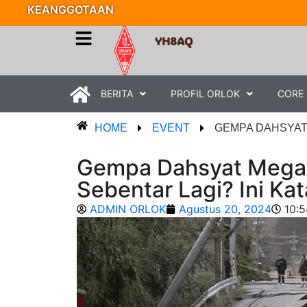
KEANGGOTAAN
YH8AQ
SEL
BERITA
PROFIL ORLOK
CORE
HOME
EVENT
GEMPA DAHSYAT 
Gempa Dahsyat Megathr
Sebentar Lagi? Ini Kat
ADMIN ORLOK
Agustus 20, 2024
10: