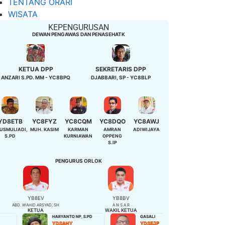
TENTANG ORARI
WISATA
KEPENGURUSAN
DEWAN PENGAWAS DAN PENASEHATK
KETUA DPP
SEKRETARIS DPP
ANZARI S.PD. MM - YC8BPQ
DJABBARI, SP - YC8BLP
YD8ETB
YC8FYZ
YC8CQM
YC8DQO
YC8AWJ
USMULIADI,
MUH. KASIM
KARMAN
AMRAN
ADIWIJAYA
S.PD
KURNIAWAN
OPPENG
S.IP
PENGURUS ORLOK
YB8EV
YB8BV
ABD. WAHID ARSYAD, SH
A N S A R
KETUA
WAKIL KETUA
HARYANTO NP, S.PD
GASALI
NIBAH,S.Pd
YD8AHY
YD8EJP
YD8EQB