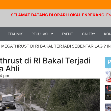
AMAT DATANG DI ORARI LOKAL ENREKANG. Frekuensi RPU 
TEKHNIK
REGULASI
EVENT
GALERY
KO
MEGATHRUST DI RI BAKAL TERJADI SEBENTAR LAGI? INI
ust di RI Bakal Terjadi
a Ahli
54 pm