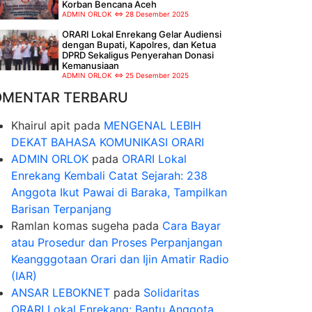
Korban Bencana Aceh
ADMIN ORLOK
28 Desember 2025
ORARI Lokal Enrekang Gelar Audiensi
dengan Bupati, Kapolres, dan Ketua
DPRD Sekaligus Penyerahan Donasi
Kemanusiaan
ADMIN ORLOK
25 Desember 2025
OMENTAR TERBARU
Khairul apit
pada
MENGENAL LEBIH
DEKAT BAHASA KOMUNIKASI ORARI
ADMIN ORLOK
pada
ORARI Lokal
Enrekang Kembali Catat Sejarah: 238
Anggota Ikut Pawai di Baraka, Tampilkan
Barisan Terpanjang
Ramlan komas sugeha
pada
Cara Bayar
atau Prosedur dan Proses Perpanjangan
Keangggotaan Orari dan Ijin Amatir Radio
(IAR)
ANSAR LEBOKNET
pada
Solidaritas
ORARI Lokal Enrekang: Bantu Anggota