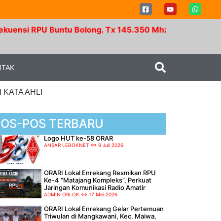
Buntu Bolong. Tx 145.350 Mhz - Rx 147.950 Mhz. RPU 
NTAK
 KATA AHLI
POS-POS TERBARU
Logo HUT ke-58 ORAR
ANSAR LEBOKNET
9 Juli 2026
ORARI Lokal Enrekang Resmikan RPU
Ke-4 “Matajang Kompleks”, Perkuat
Jaringan Komunikasi Radio Amatir
ADMIN ORLOK
17 Mei 2026
ORARI Lokal Enrekang Gelar Pertemuan
Triwulan di Mangkawani, Kec. Maiwa,