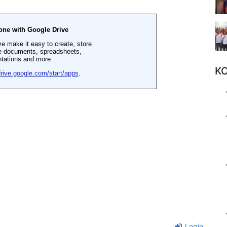
K
Login