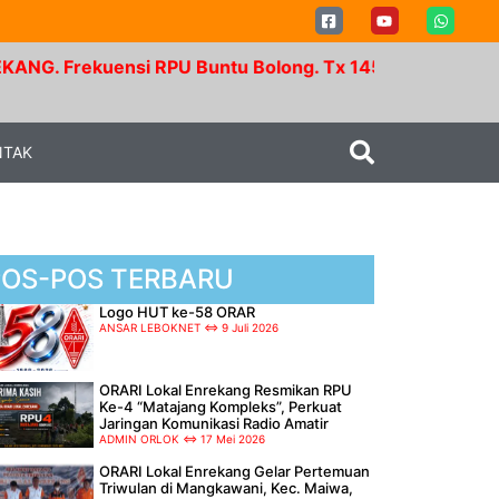
uensi RPU Buntu Bolong. Tx 145.350 Mhz - Rx 147.950
NTAK
POS-POS TERBARU
Logo HUT ke-58 ORAR
ANSAR LEBOKNET
9 Juli 2026
ORARI Lokal Enrekang Resmikan RPU
Ke-4 “Matajang Kompleks”, Perkuat
Jaringan Komunikasi Radio Amatir
ADMIN ORLOK
17 Mei 2026
ORARI Lokal Enrekang Gelar Pertemuan
Triwulan di Mangkawani, Kec. Maiwa,