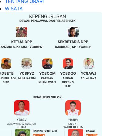
TENTANG ORARI
WISATA
KEPENGURUSAN
DEWAN PENGAWAS DAN PENASEHATK
KETUA DPP
SEKRETARIS DPP
ANZARI S.PD. MM - YC8BPQ
DJABBARI, SP - YC8BLP
YD8ETB
YC8FYZ
YC8CQM
YC8DQO
YC8AWJ
USMULIADI,
MUH. KASIM
KARMAN
AMRAN
ADIWIJAYA
S.PD
KURNIAWAN
OPPENG
S.IP
PENGURUS ORLOK
YB8EV
YB8BV
ABD. WAHID ARSYAD, SH
A N S A R
KETUA
WAKIL KETUA
HARYANTO NP, S.PD
GASALI
NIBAH,S.Pd
YD8AHY
YD8EJP
YD8EQB