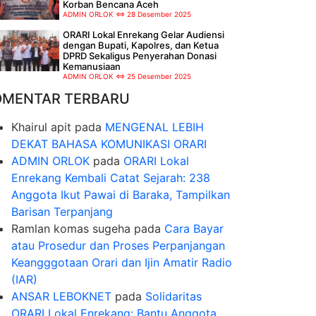
Korban Bencana Aceh
ADMIN ORLOK
28 Desember 2025
ORARI Lokal Enrekang Gelar Audiensi
dengan Bupati, Kapolres, dan Ketua
DPRD Sekaligus Penyerahan Donasi
Kemanusiaan
ADMIN ORLOK
25 Desember 2025
OMENTAR TERBARU
Khairul apit
pada
MENGENAL LEBIH
DEKAT BAHASA KOMUNIKASI ORARI
ADMIN ORLOK
pada
ORARI Lokal
Enrekang Kembali Catat Sejarah: 238
Anggota Ikut Pawai di Baraka, Tampilkan
Barisan Terpanjang
Ramlan komas sugeha
pada
Cara Bayar
atau Prosedur dan Proses Perpanjangan
Keangggotaan Orari dan Ijin Amatir Radio
(IAR)
ANSAR LEBOKNET
pada
Solidaritas
ORARI Lokal Enrekang: Bantu Anggota