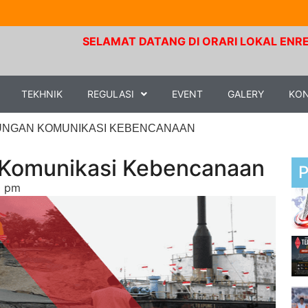
SELAMAT DATANG DI ORARI LOKAL ENREKANG. Frek
TEKHNIK
REGULASI
EVENT
GALERY
KO
UNGAN KOMUNIKASI KEBENCANAAN
Komunikasi Kebencanaan
0 pm