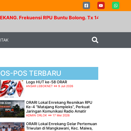
kuensi RPU Buntu Bolong. Tx 145.350 Mhz - Rx 147.95
NTAK
POS-POS TERBARU
Logo HUT ke-58 ORAR
ANSAR LEBOKNET
9 Juli 2026
ORARI Lokal Enrekang Resmikan RPU
Ke-4 “Matajang Kompleks”, Perkuat
Jaringan Komunikasi Radio Amatir
ADMIN ORLOK
17 Mei 2026
ORARI Lokal Enrekang Gelar Pertemuan
Triwulan di Mangkawani, Kec. Maiwa,