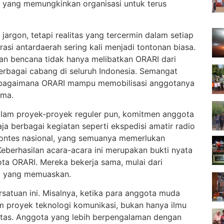
al yang memungkinkan organisasi untuk terus
argon, tetapi realitas yang tercermin dalam setiap
rasi antardaerah sering kali menjadi tontonan biasa.
n bencana tidak hanya melibatkan ORARI dari
berbagai cabang di seluruh Indonesia. Semangat
n bagaimana ORARI mampu memobilisasi anggotanya
ama.
dalam proyek-proyek reguler pun, komitmen anggota
aja berbagai kegiatan seperti ekspedisi amatir radio
kontes nasional, yang semuanya memerlukan
Keberhasilan acara-acara ini merupakan bukti nyata
ta ORARI. Mereka bekerja sama, mulai dari
il yang memuaskan.
ersatuan ini. Misalnya, ketika para anggota muda
 proyek teknologi komunikasi, bukan hanya ilmu
idaritas. Anggota yang lebih berpengalaman dengan