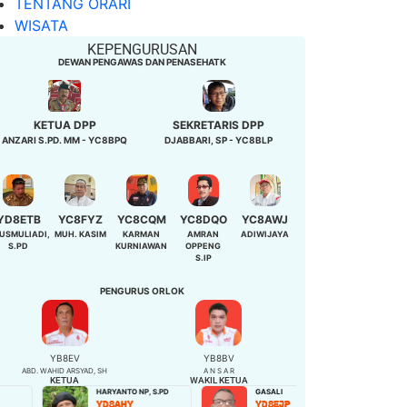
TENTANG ORARI
WISATA
KEPENGURUSAN
DEWAN PENGAWAS DAN PENASEHATK
KETUA DPP
SEKRETARIS DPP
ANZARI S.PD. MM - YC8BPQ
DJABBARI, SP - YC8BLP
YD8ETB
YC8FYZ
YC8CQM
YC8DQO
YC8AWJ
USMULIADI,
MUH. KASIM
KARMAN
AMRAN
ADIWIJAYA
S.PD
KURNIAWAN
OPPENG
S.IP
PENGURUS ORLOK
YB8EV
YB8BV
ABD. WAHID ARSYAD, SH
A N S A R
KETUA
WAKIL KETUA
HARYANTO NP, S.PD
GASALI
NIBAH,S.Pd
YD8AHY
YD8EJP
YD8EQB