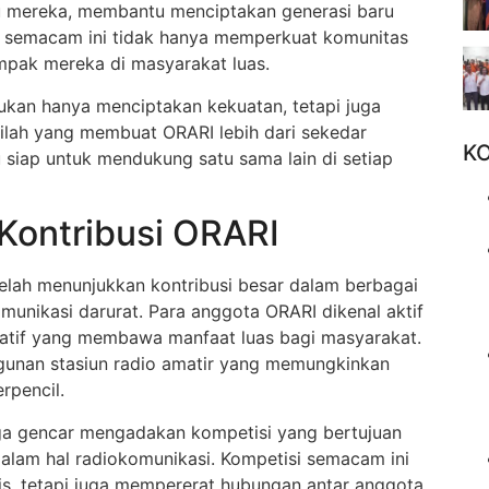
u mereka, membantu menciptakan generasi baru
si semacam ini tidak hanya memperkuat komunitas
mpak mereka di masyarakat luas.
kan hanya menciptakan kekuatan, tetapi juga
lah yang membuat ORARI lebih dari sekedar
K
lu siap untuk mendukung satu sama lain di setiap
 Kontribusi ORARI
telah menunjukkan kontribusi besar dalam berbagai
munikasi darurat. Para anggota ORARI dikenal aktif
tif yang membawa manfaat luas bagi masyarakat.
gunan stasiun radio amatir yang memungkinkan
rpencil.
uga gencar mengadakan kompetisi yang bertujuan
lam hal radiokomunikasi. Kompetisi semacam ini
, tetapi juga mempererat hubungan antar anggota.