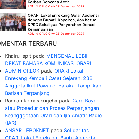
Korban Bencana Aceh
ADMIN ORLOK
28 Desember 2025
ORARI Lokal Enrekang Gelar Audiensi
dengan Bupati, Kapolres, dan Ketua
DPRD Sekaligus Penyerahan Donasi
Kemanusiaan
ADMIN ORLOK
25 Desember 2025
OMENTAR TERBARU
Khairul apit
pada
MENGENAL LEBIH
DEKAT BAHASA KOMUNIKASI ORARI
ADMIN ORLOK
pada
ORARI Lokal
Enrekang Kembali Catat Sejarah: 238
Anggota Ikut Pawai di Baraka, Tampilkan
Barisan Terpanjang
Ramlan komas sugeha
pada
Cara Bayar
atau Prosedur dan Proses Perpanjangan
Keangggotaan Orari dan Ijin Amatir Radio
(IAR)
ANSAR LEBOKNET
pada
Solidaritas
ORARI Lokal Enrekang: Bantu Anggota