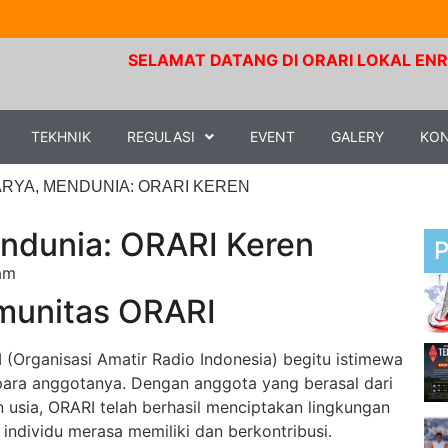
SELAMAT DATANG DI ORARI LOKAL ENREKANG. Fre
TEKHNIK
REGULASI
EVENT
GALERY
KO
RYA, MENDUNIA: ORARI KEREN
endunia: ORARI Keren
am
munitas ORARI
(Organisasi Amatir Radio Indonesia) begitu istimewa
 para anggotanya. Dengan anggota yang berasal dari
 usia, ORARI telah berhasil menciptakan lingkungan
p individu merasa memiliki dan berkontribusi.