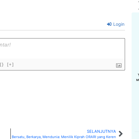
Login
{}
[+]
M
SELANJUTNYA
 DERI, SH
MUHAMMAD IRFAN
SUPARDI
Bersatu, Berkarya, Mendunia: Menilik Kiprah ORARI yang Keren
AWZ
YD8ERQ
YD8EVF