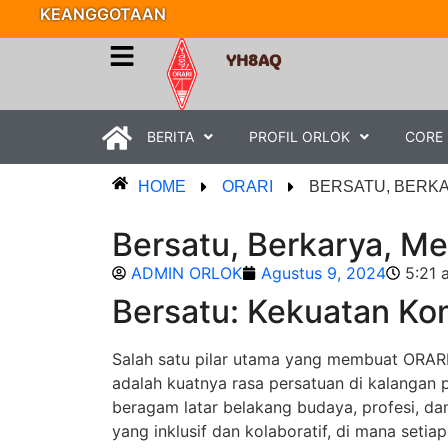
KEANGGOTAAN
YH8AQ
BERITA
PROFIL ORLOK
CORE
HOME
ORARI
BERSATU, BERKA
Bersatu, Berkarya, M
ADMIN ORLOK
Agustus 9, 2024
5:21 
Bersatu: Kekuatan Ko
Salah satu pilar utama yang membuat ORARI 
adalah kuatnya rasa persatuan di kalangan
beragam latar belakang budaya, profesi, dan
yang inklusif dan kolaboratif, di mana setia