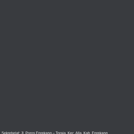
Sekretariat: Jl. Poros Enrekang – Toraja, Kec. Alla, Kab. Enrekang.