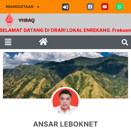
KEANGGOTAAN
YH8AQ
ELAMAT DATANG DI ORARI LOKAL ENREKANG. Frekuensi RP
ANSAR LEBOKNET