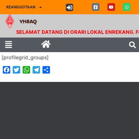
KEANGGOTAAN
YH8AQ
SELAMAT DATANG DI ORARI LOKAL ENREKANG. Frekue
[profilegrid_groups]
Facebook
Twitter
WhatsApp
Telegram
Share