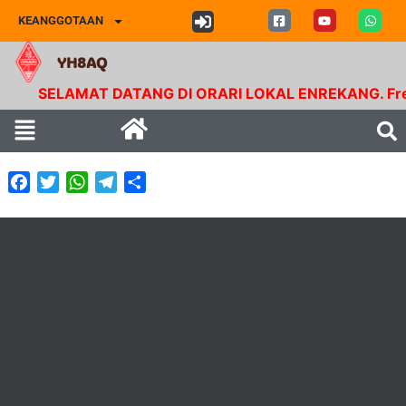
KEANGGOTAAN
YH8AQ
SELAMAT DATANG DI ORARI LOKAL ENREKANG. Frekuen
Facebook
Twitter
WhatsApp
Telegram
Share