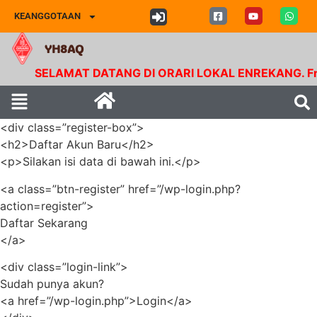
KEANGGOTAAN
YH8AQ
SELAMAT DATANG DI ORARI LOKAL ENREKANG. Frekue
<div class=”register-box”>
<h2>Daftar Akun Baru</h2>
<p>Silakan isi data di bawah ini.</p>
<a class=”btn-register” href=”/wp-login.php?
action=register”>
Daftar Sekarang
</a>
<div class=”login-link”>
Sudah punya akun?
<a href=”/wp-login.php”>Login</a>