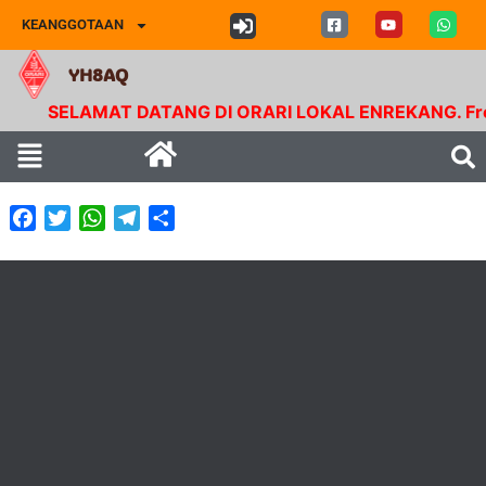
KEANGGOTAAN
YH8AQ
SELAMAT DATANG DI ORARI LOKAL ENREKANG. Frekue
Facebook
Twitter
WhatsApp
Telegram
Share